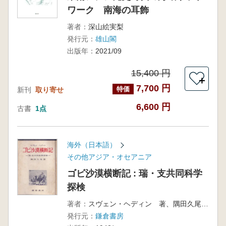
ワーク 南海の耳飾
著者：
深山絵実梨
発行元：
雄山閣
出版年：
2021/09
15,400 円
＋
7,700 円
特価
新刊
取り寄せ
6,600 円
古書
1点
海外（日本語）
その他アジア・オセアニア
ゴビ沙漠横断記 : 瑞・支共同科学
探検
著者：
スヴェン・ヘディン 著、隅田久尾 訳
発行元：
鎌倉書房