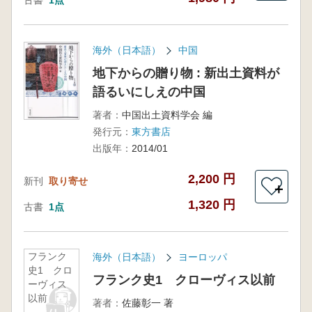
古書
1点
海外（日本語）
中国
地下からの贈り物 : 新出土資料が
語るいにしえの中国
著者：
中国出土資料学会 編
発行元：
東方書店
出版年：
2014/01
2,200 円
新刊
取り寄せ
＋
1,320 円
古書
1点
フランク
海外（日本語）
ヨーロッパ
史1 クロ
フランク史1 クローヴィス以前
ーヴィス
以前
著者：
佐藤彰一 著