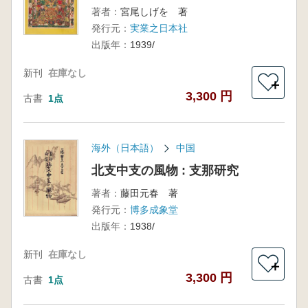
著者：
宮尾しげを 著
発行元：
実業之日本社
出版年：
1939/
新刊
在庫なし
＋
3,300 円
古書
1点
海外（日本語）
中国
北支中支の風物 : 支那研究
著者：
藤田元春 著
発行元：
博多成象堂
出版年：
1938/
新刊
在庫なし
＋
3,300 円
古書
1点