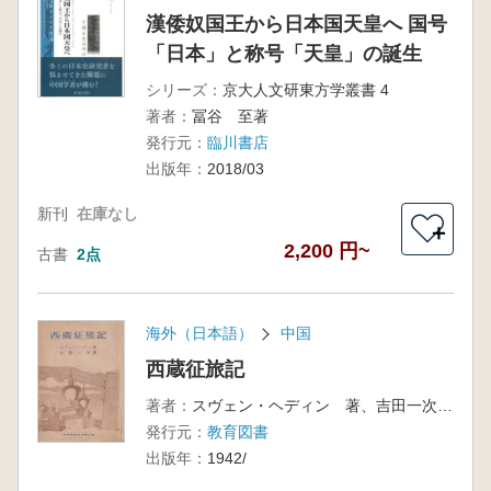
漢倭奴国王から日本国天皇へ 国号
「日本」と称号「天皇」の誕生
シリーズ：
京大人文研東方学叢書 4
著者：
冨谷 至著
発行元：
臨川書店
出版年：
2018/03
新刊
在庫なし
＋
2,200 円~
古書
2点
海外（日本語）
中国
西蔵征旅記
著者：
スヴェン・ヘディン 著、吉田一次 訳
発行元：
教育図書
出版年：
1942/