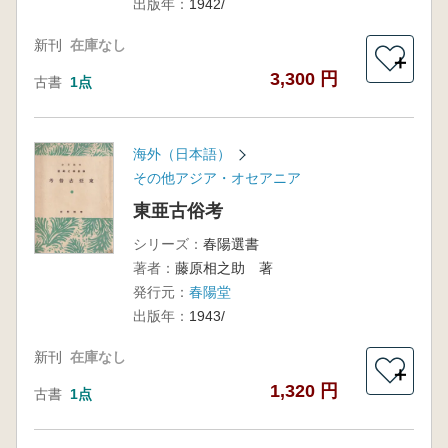
出版年：
1942/
新刊
在庫なし
＋
3,300 円
古書
1点
海外（日本語）
その他アジア・オセアニア
東亜古俗考
シリーズ：
春陽選書
著者：
藤原相之助 著
発行元：
春陽堂
出版年：
1943/
新刊
在庫なし
＋
1,320 円
古書
1点