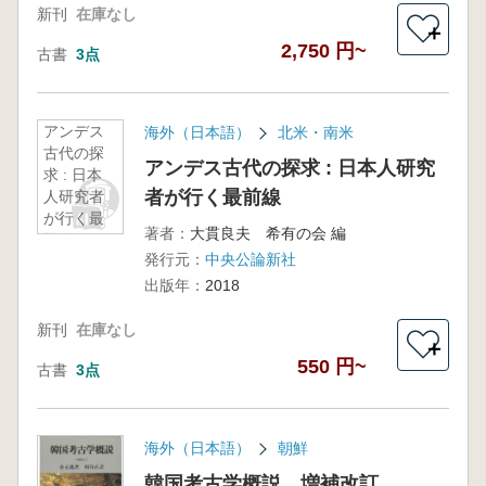
新刊
在庫なし
＋
2,750 円~
古書
3点
アンデス
海外（日本語）
北米・南米
古代の探
アンデス古代の探求 : 日本人研究
求 : 日本
者が行く最前線
人研究者
が行く最
著者：
大貫良夫 希有の会 編
前線
発行元：
中央公論新社
出版年：
2018
新刊
在庫なし
＋
550 円~
古書
3点
海外（日本語）
朝鮮
韓国考古学概説 増補改訂