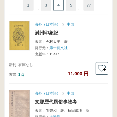
1
3
4
5
77
...
...
海外（日本語）
中国
満州印象記
著者：
今村太平 著
発行元：
第一藝文社
出版年：
1941/
新刊
在庫なし
＋
11,000 円
古書
1点
海外（日本語）
中国
支那歴代風俗事物考
著者：
尚秉和 著、秋田成明 訳
発行元：
大雅堂