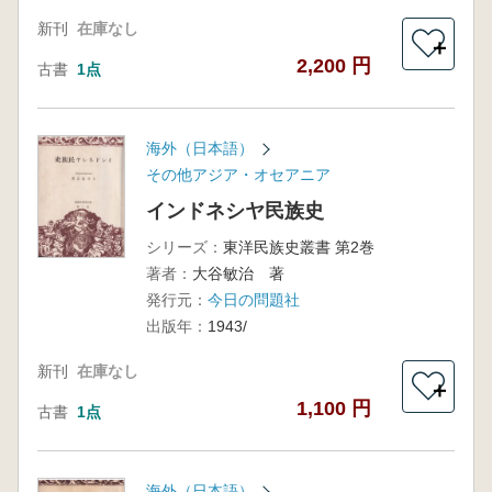
新刊
在庫なし
＋
2,200 円
古書
1点
海外（日本語）
その他アジア・オセアニア
インドネシヤ民族史
シリーズ：
東洋民族史叢書 第2巻
著者：
大谷敏治 著
発行元：
今日の問題社
出版年：
1943/
新刊
在庫なし
＋
1,100 円
古書
1点
海外（日本語）