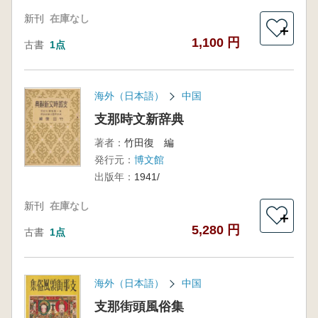
新刊
在庫なし
＋
1,100 円
古書
1点
海外（日本語）
中国
支那時文新辞典
著者：
竹田復 編
発行元：
博文館
出版年：
1941/
新刊
在庫なし
＋
5,280 円
古書
1点
海外（日本語）
中国
支那街頭風俗集