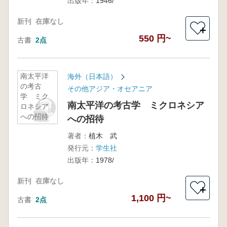
出版年：
1946/
新刊
在庫なし
＋
550 円~
古書
2点
南太平洋
海外（日本語）
の考古
その他アジア・オセアニア
学 ミク
南太平洋の考古学 ミクロネシア
ロネシア
への招待
への招待
著者：
植木 武
発行元：
学生社
出版年：
1978/
新刊
在庫なし
＋
1,100 円~
古書
2点