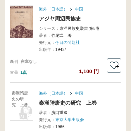
海外（日本語）
中国
アジヤ周辺民族史
シリーズ：
東洋民族史叢書 第5巻
著者：
竹尾弌 著
発行元：
今日の問題社
出版年：
1943/
新刊
在庫なし
＋
1,100 円
古書
1点
秦漢隋唐
海外（日本語）
中国
史の研
秦漢隋唐史の研究 上巻
究 上巻
著者：
濱口重國
発行元：
東京大学出版会
出版年：
1966