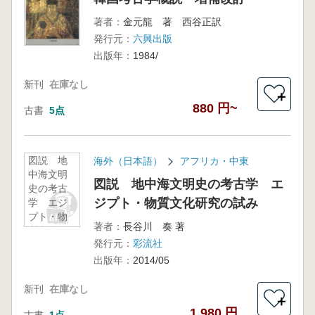
著者：
金元龍 著 西谷正訳
発行元：
六興出版
出版年：
1984/
新刊
在庫なし
＋
880 円~
古書
5点
図説 地
海外（日本語）
アフリカ・中東
中海文明
図説 地中海文明史の考古学 エ
史の考古
ジプト・物質文化研究の試み
学 エジ
プト・物
著者：
長谷川 奏 著
質文化研
発行元：
彩流社
究の試み
出版年：
2014/05
新刊
在庫なし
＋
1,980 円