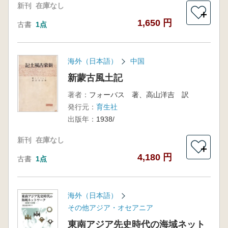
新刊
在庫なし
＋
1,650 円
古書
1点
海外（日本語）
中国
新蒙古風土記
著者：
フォーバス 著、高山洋吉 訳
発行元：
育生社
出版年：
1938/
新刊
在庫なし
＋
4,180 円
古書
1点
海外（日本語）
その他アジア・オセアニア
東南アジア先史時代の海域ネット