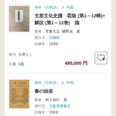
海外（日本語）
中国
支那文化史蹟 図版 (第1～12輯)+
解説 (第1～12巻) 揃
著者：
常磐大定, 關野貞 著
発行元：
法藏館
出版年：
1939/
新刊
在庫なし
＋
495,000 円
古書
1点
海外（日本語）
中国
秦の始皇
著者：
村上知行 著
発行元：
大阪屋號書店
出版年：
1943/