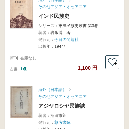
その他アジア・オセアニア
インド民族史
シリーズ：
東洋民族史叢書 第3巻
著者：
岩永博 著
発行元：
今日の問題社
出版年：
1944/
新刊
在庫なし
＋
1,100 円
古書
1点
海外（日本語）
その他アジア・オセアニア
アジヤロシヤ民族誌
著者：
沼田市郎
発行元：
彰考書院