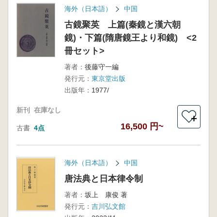
海外（日本語）
中国
古鏡聚英 上篇(秦鏡と漢六朝
鏡)・下篇(隋唐鏡王より和鏡) <2
冊セット>
著者：
後藤守一編
発行元：
東京堂出版
出版年：
1977/
新刊
在庫なし
＋
16,500 円~
古書
4点
海外（日本語）
中国
唐法典と日本律令制
著者：
坂上 康俊 著
発行元：
吉川弘文館