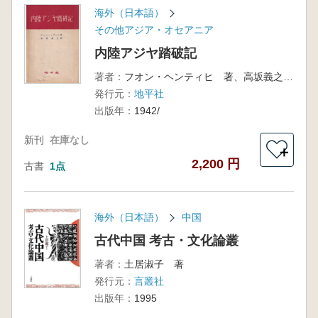
海外（日本語）
その他アジア・オセアニア
内陸アジヤ踏破記
著者：
フオン・ヘンティヒ 著、高坂義之 訳
発行元：
地平社
出版年：
1942/
新刊
在庫なし
＋
2,200 円
古書
1点
海外（日本語）
中国
古代中国 考古・文化論叢
著者：
土居淑子 著
発行元：
言叢社
出版年：
1995