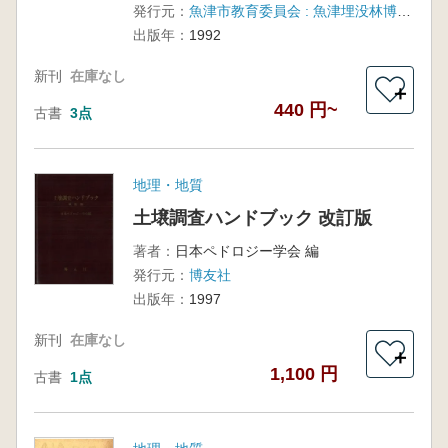
発行元：
魚津市教育委員会 : 魚津埋没林博物館
出版年：
1992
新刊
在庫なし
＋
440 円~
古書
3点
地理・地質
土壌調査ハンドブック 改訂版
著者：
日本ペドロジー学会 編
発行元：
博友社
出版年：
1997
新刊
在庫なし
＋
1,100 円
古書
1点