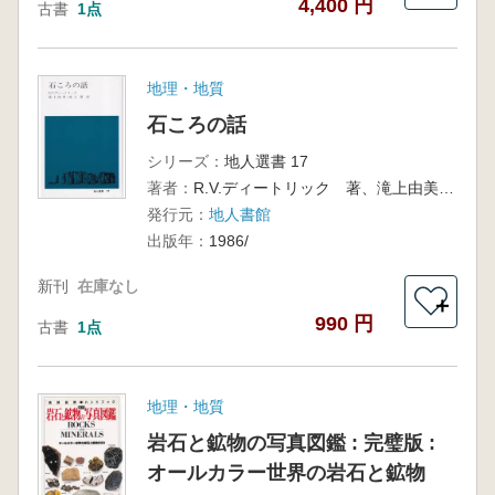
4,400 円
古書
1点
地理・地質
石ころの話
シリーズ：
地人選書 17
著者：
R.V.ディートリック 著、滝上由美,滝上豊 訳
発行元：
地人書館
出版年：
1986/
新刊
在庫なし
＋
990 円
古書
1点
地理・地質
岩石と鉱物の写真図鑑 : 完璧版 :
オールカラー世界の岩石と鉱物