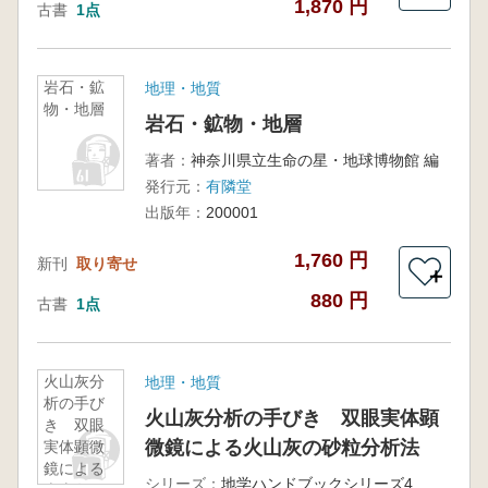
1,870 円
古書
1点
岩石・鉱
地理・地質
物・地層
岩石・鉱物・地層
著者：
神奈川県立生命の星・地球博物館 編
発行元：
有隣堂
出版年：
200001
1,760 円
新刊
取り寄せ
＋
880 円
古書
1点
火山灰分
地理・地質
析の手び
火山灰分析の手びき 双眼実体顕
き 双眼
微鏡による火山灰の砂粒分析法
実体顕微
鏡による
シリーズ：
地学ハンドブックシリーズ4