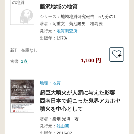
の地質
藤沢地域の地質
シリーズ：
地域地質研究報告 5万分の1地質図幅 東京(8)第73号
著者：
岡重文 菊池隆男 桂島茂
発行元：
地質調査所
出版年：
1979/
新刊
在庫なし
＋
1,100 円
古書
1点
地理・地質
超巨大噴火が人類に与えた影響
西南日本で起こった鬼界アカホヤ
噴火を中心として
著者：
桒畑 光博 著
発行元：
雄山閣
出版年：
2016/02