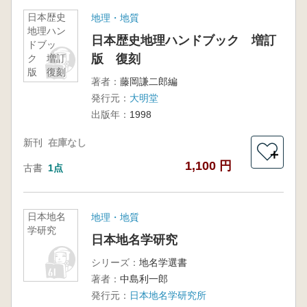
日本歴史
地理・地質
地理ハン
日本歴史地理ハンドブック 増訂
ドブッ
版 復刻
ク 増訂
版 復刻
著者：
藤岡謙二郎編
発行元：
大明堂
出版年：
1998
新刊
在庫なし
＋
1,100 円
古書
1点
日本地名
地理・地質
学研究
日本地名学研究
シリーズ：
地名学選書
著者：
中島利一郎
発行元：
日本地名学研究所