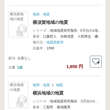
横須賀地
地理・地質
域の地質
横須賀地域の地質
シリーズ：
地域地質研究報告 : 5万分の1地質図幅 / 地質調査所 [編], 東京(8)第84号
著者：
江藤哲人 矢崎清貫 卜部厚志 磯部一洋
発行元：
地質調査所
出版年：
1998
新刊
在庫なし
＋
1,650 円
古書
1点
横浜地域
地理・地質
地図
の地質
横浜地域の地質
シリーズ：
地域地質研究報告 5万分の1地質図幅
著者：
三梨昂 菊地隆男