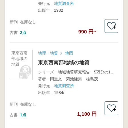
発行元：
地質調査所
出版年：
1982
新刊
在庫なし
＋
990 円~
古書
2点
東京西南
地理・地質
地図
部地域の
東京西南部地域の地質
地質
シリーズ：
地域地質研究報告 5万分の1地質図幅 東京(8)第63号
著者：
岡重文 菊池隆男 桂島茂
発行元：
地質調査所
出版年：
1984/
新刊
在庫なし
＋
1,100 円
古書
1点