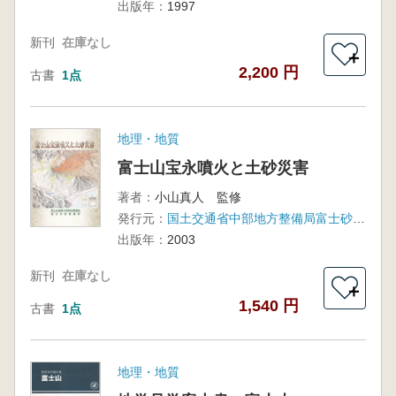
出版年：
1997
新刊
在庫なし
＋
2,200 円
古書
1点
地理・地質
富士山宝永噴火と土砂災害
著者：
小山真人 監修
発行元：
国土交通省中部地方整備局富士砂防事務所
出版年：
2003
新刊
在庫なし
＋
1,540 円
古書
1点
地理・地質