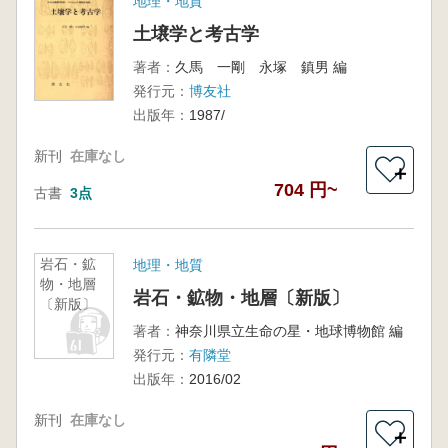
地理・地質
土壌学と考古学
著者：
久馬 一剛 永塚 鎮男 編
発行元：
博友社
出版年：
1987/
新刊
在庫なし
＋
704 円~
古書
3点
岩石・鉱
地理・地質
物・地層
岩石・鉱物・地層〔新版〕
〔新版〕
著者：
神奈川県立生命の星・地球博物館 編
発行元：
有隣堂
出版年：
2016/02
新刊
在庫なし
＋