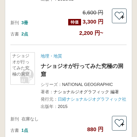
6,600 円
＋
3,300 円
特価
新刊
3冊
2,200 円~
古書
2点
ナショジ
地理・地質
オが行っ
ナショジオが行ってみた究極の洞
てみた究
窟
極の洞窟
シリーズ：
NATIONAL GEOGRAPHIC
著者：
ナショナルジオグラフィック 編著
発行元：
日経ナショナルジオグラフィック社
出版年：
2015
新刊
在庫なし
＋
880 円
古書
1点