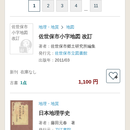
1
2
3
4
11
...
佐世保市
地理・地質
地図
小字地図
佐世保市小字地図 改訂
改訂
著者：
佐世保市郷土研究所編集
発行元：
佐世保市立図書館
出版年：
2011/03
新刊
在庫なし
＋
1,100 円
古書
1点
地理・地質
日本地理学史
著者：
藤田元春 著
発行元：
刀江書院