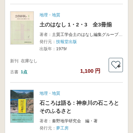
地理・地質
土のはなし 1・2・3 全3冊揃
著者：
土質工学会土のはなし編集グループ 編
発行元：
技報堂出版
出版年：
1979/
新刊
在庫なし
＋
1,100 円
古書
1点
地理・地質
石ころは語る : 神奈川の石ころと
そのふるさと
著者：
秦野地学研究会 編・著
発行元：
夢工房