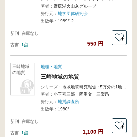
火山灰の
著者：
野尻湖火山灰グループ
砂粒分析
法
発行元：
地学団体研究会
出版年：
1989/12
新刊
在庫なし
＋
550 円
古書
1点
三崎地域
地理・地質
の地質
三崎地域の地質
シリーズ：
地域地質研究報告 : 5万分の1地質図幅 東京(8)第93号
著者：
小玉喜三郎 岡重文 三梨昂
発行元：
地質調査所
出版年：
1980/
新刊
在庫なし
＋
1,100 円
古書
1点