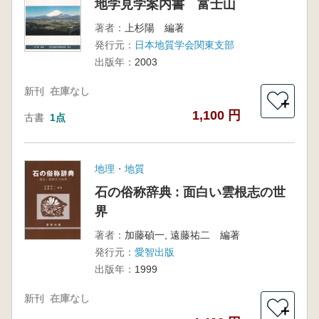
地学見学案内書 富士山
著者：
上杉陽 編著
発行元：
日本地質学会関東支部
出版年：
2003
新刊
在庫なし
＋
1,100 円
古書
1点
地理・地質
石の俗称辞典 : 面白い雲根志の世
界
著者：
加藤碵一, 遠藤祐二 編著
発行元：
愛智出版
出版年：
1999
新刊
在庫なし
＋