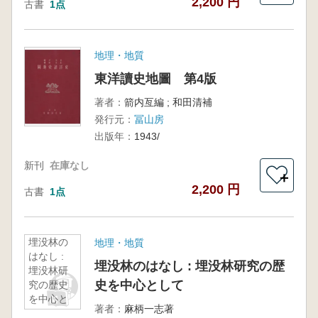
2,200 円
古書
1点
地理・地質
東洋讀史地圖 第4版
著者：
箭内亙編 ; 和田清補
発行元：
冨山房
出版年：
1943/
新刊
在庫なし
＋
2,200 円
古書
1点
埋没林の
地理・地質
はなし :
埋没林のはなし : 埋没林研究の歴
埋没林研
史を中心として
究の歴史
を中心と
著者：
麻柄一志著
して