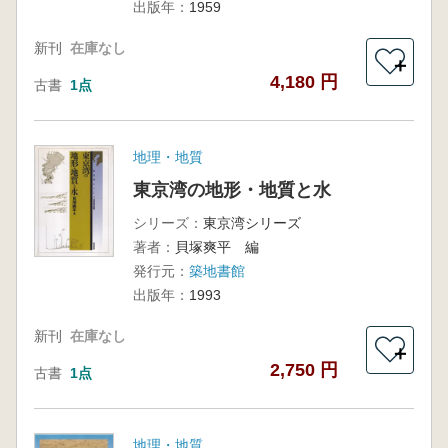
出版年：
1959
新刊
在庫なし
＋
4,180 円
古書
1点
地理・地質
東京湾の地形・地質と水
シリーズ：
東京湾シリーズ
著者：
貝塚爽平 編
発行元：
築地書館
出版年：
1993
新刊
在庫なし
＋
2,750 円
古書
1点
地理・地質