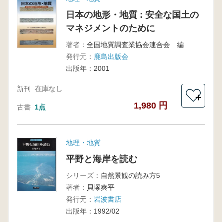
日本の地形・地質 : 安全な国土の
マネジメントのために
著者：
全国地質調査業協会連合会 編
発行元：
鹿島出版会
出版年：
2001
新刊
在庫なし
＋
1,980 円
古書
1点
地理・地質
平野と海岸を読む
シリーズ：
自然景観の読み方5
著者：
貝塚爽平
発行元：
岩波書店
出版年：
1992/02