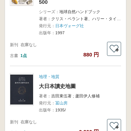
500
シリーズ：
地球自然ハンドブック
著者：
クリス・ペラント著、ハリー・タイラー写真
発行元：
日本ヴォーグ社
出版年：
1997
新刊
在庫なし
＋
880 円
古書
1点
地理・地質
大日本讀史地圖
著者：
吉田東伍著 ; 蘆田伊人修補
発行元：
冨山房
出版年：
1935/
新刊
在庫なし
＋