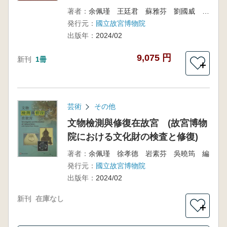
著者：
余佩瑾 王廷君 蘇雅芬 劉國威 賴玉玲 謝鎮鴻 編
発行元：
國立故宮博物院
出版年：
2024/02
9,075 円
新刊
1冊
＋
芸術
その他
文物檢測與修復在故宮 (故宮博物
院における文化財の検査と修復)
著者：
余佩瑾 徐孝德 岩素芬 吳曉筠 編
発行元：
國立故宮博物院
出版年：
2024/02
新刊
在庫なし
＋