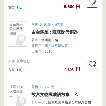
＋
6,600 円
古書
1点
吉金耀采 :
考古
図録・資料集
院蔵歴代
吉金耀采 : 院蔵歴代銅器
銅器
著者：
游國慶主编
発行元：
國立故宮博物院
出版年：
2015
新刊
在庫なし
＋
7,150 円
古書
1点
故宮文物
芸術
その他
與成語故
故宮文物與成語故事 △
事 △
シリーズ：
國立故宮博物院百年紀念專輯