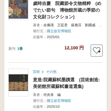
歲時吉慶 院藏節令文物精粹 (め
でたい節句 博物館所蔵の季節の
文化財コレクション)
著者：
余佩瑾 王廷君 蘇雅芬 劉國威 賴玉玲 謝鎮鴻 編
発行元：
國立故宮博物院
出版年：
2025/01
12,100 円
新刊
1冊
＋
芸術
その他
意造:院藏蘇軾墨蹟選 (芸術創造:
美術館所蔵蘇軾書道選集)
著者：
何炎泉 編
発行元：
國立故宮博物院
出版年：
2025/10