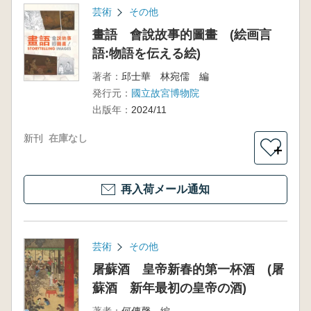
芸術
その他
畫語 會說故事的圖畫 (絵画言
語:物語を伝える絵)
著者：
邱士華 林宛儒 編
発行元：
國立故宮博物院
出版年：
2024/11
新刊
在庫なし
＋
再入荷メール通知
芸術
その他
屠蘇酒 皇帝新春的第一杯酒 (屠
蘇酒 新年最初の皇帝の酒)