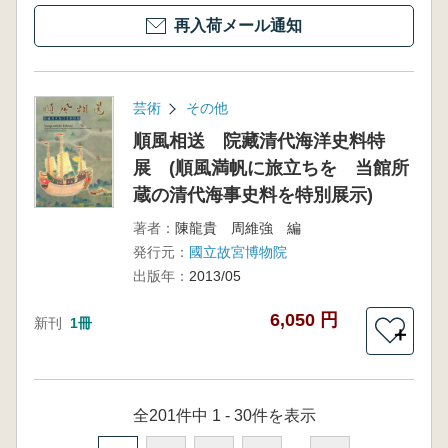
再入荷メール通知
芸術
その他
順風相送 院藏清代海洋史料特
展 (順風満帆に旅立ちを 当館所
蔵の清代海事史料を特別展示)
著者：
陳龍貴 周維強 編
発行元：
國立故宮博物院
出版年：
2013/05
6,050 円
新刊
1冊
＋
全201件中 1 - 30件を表示