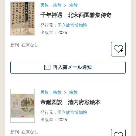
民族・宗教
宗教
千年神遇 北宋西園雅集傳奇
発行元：
国立故宮博物院
出版年：
2025
新刊
在庫なし
＋
再入荷メール通知
民族・宗教
宗教
帝鑑図説 清内府彩絵本
発行元：
国立故宮博物院
出版年：
2025
新刊
在庫なし