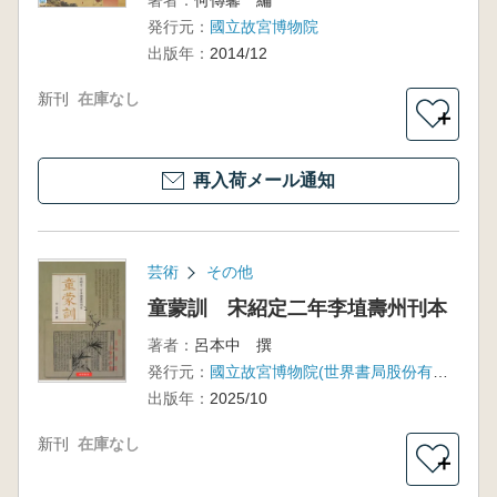
著者：
何傳馨 編
発行元：
國立故宮博物院
出版年：
2014/12
新刊
在庫なし
＋
再入荷メール通知
芸術
その他
童蒙訓 宋紹定二年李埴壽州刊本
著者：
呂本中 撰
発行元：
國立故宮博物院(世界書局股份有限公司)
出版年：
2025/10
新刊
在庫なし
＋