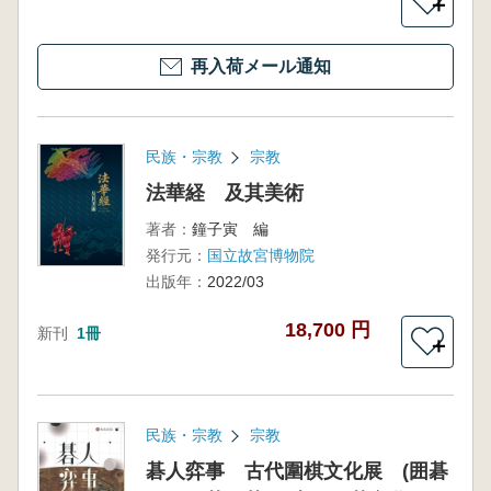
＋
再入荷メール通知
民族・宗教
宗教
法華経 及其美術
著者：
鐘子寅 編
発行元：
国立故宮博物院
出版年：
2022/03
18,700 円
新刊
1冊
＋
民族・宗教
宗教
碁人弈事 古代圍棋文化展 (囲碁