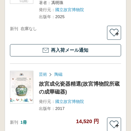
著者：
馮明珠
発行元：
國立故宮博物院
出版年：
2025
新刊
在庫なし
＋
再入荷メール通知
芸術
陶磁
故宮成化瓷器精選(故宮博物院所蔵
の成華磁器)
発行元：
國立故宮博物院
出版年：
2017
14,520 円
新刊
1冊
＋