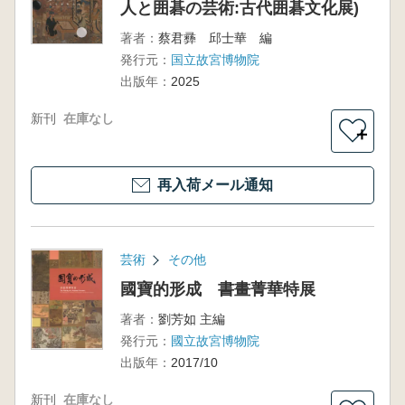
人と囲碁の芸術:古代囲碁文化展)
著者：
蔡君彞 邱士華 編
発行元：
国立故宮博物院
出版年：
2025
新刊
在庫なし
＋
再入荷メール通知
芸術
その他
國寶的形成 書畫菁華特展
著者：
劉芳如 主編
発行元：
國立故宮博物院
出版年：
2017/10
新刊
在庫なし