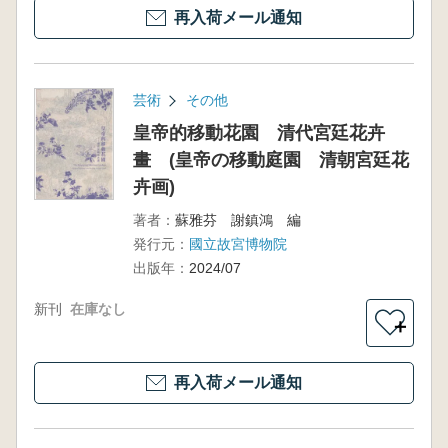
再入荷メール通知
芸術
その他
皇帝的移動花園 清代宮廷花卉
畫 (皇帝の移動庭園 清朝宮廷花
卉画)
著者：
蘇雅芬 謝鎮鴻 編
発行元：
國立故宮博物院
出版年：
2024/07
新刊
在庫なし
＋
再入荷メール通知