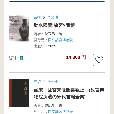
芸術
その他
勁水國寶:故宮×蘭博
著者：
陳玉秀 編
発行元：
国立故宮博物院
出版年：
2025
14,300 円
新刊
1冊
＋
芸術
その他
皕宋 故宮宋版圖書觀止 (故宮博
物院所蔵の宋代書籍全集)
著者：
曾紀剛 編
発行元：
国立故宮博物院