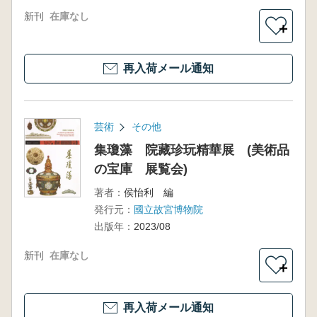
新刊
在庫なし
＋
再入荷メール通知
芸術
その他
集瓊藻 院藏珍玩精華展 (美術品
の宝庫 展覧会)
著者：
侯怡利 編
発行元：
國立故宮博物院
出版年：
2023/08
新刊
在庫なし
＋
再入荷メール通知