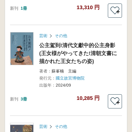
13,310 円
新刊
1冊
＋
芸術
その他
公主駕到!清代文獻中的公主身影
(王女様がやってきた!清朝文書に
描かれた王女たちの姿)
著者：
蘇峯楠 主編
発行元：
國立故宮博物院
出版年：
2024/09
10,285 円
新刊
3冊
＋
芸術
その他