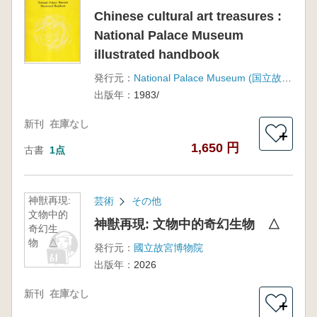
Chinese cultural art treasures :
National Palace Museum
illustrated handbook
発行元：
National Palace Museum (国立故宮博物院)
出版年：
1983/
新刊
在庫なし
＋
1,650 円
古書
1点
神獣再現:
芸術
その他
文物中的
神獣再現: 文物中的奇幻生物 △
奇幻生
物 △
発行元：
國立故宮博物院
出版年：
2026
新刊
在庫なし
＋