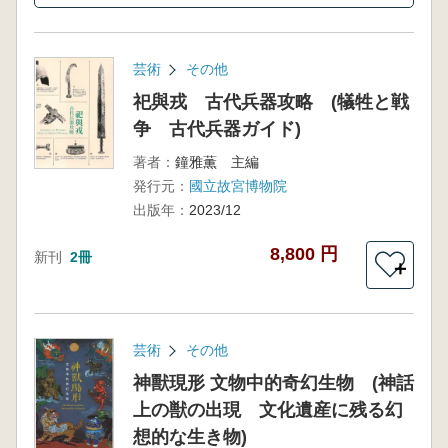
芸術
その他
祀與戎 古代兵器攻略 (犠牲と戦
争 古代兵器ガイド)
著者：
鐘雅薫 主編
発行元：
國立故宮博物院
出版年：
2023/12
8,800 円
新刊
2冊
＋
芸術
その他
神獸現形 文物中的奇幻生物 (神話
上の獣の出現 文化遺産に残る幻
想的な生き物)