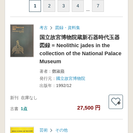
1
2
3
4
7
...
考古
図録・資料集
国立故宮博物院蔵新石器時代玉器
図録 = Neolithic jades in the
collection of the National Palace
Museum
著者：
鄧淑蘋
発行元：
國立故宮博物院
出版年：
1992/12
新刊
在庫なし
＋
27,500 円
古書
1点
芸術
その他