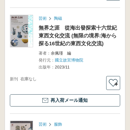
芸術
陶磁
無界之涯 從海出發探索十六世紀
東西文化交流 (無限の境界:海から
探る16世紀の東西文化交流)
著者：
余佩瑾 編
発行元：
國立故宮博物院
出版年：
2023/11
新刊
在庫なし
＋
再入荷メール通知
芸術
服飾