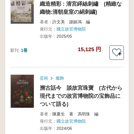
織造精彩 : 清宮緙絲刺繡 (精緻な
織物:清朝皇室の絹刺繍)
著者：
許文美 謝鎮鴻 編
発行元：
國立故宮博物院
出版年：
2025/05
15,125 円
新刊
1冊
＋
芸術
服飾
溯古話今 談故宮珠寶 (古代から
現代までの故宮博物院の宝飾品に
ついて語る)
著者：
陳夏生 著 馮明珠 編
発行元：
國立故宮博物院
出版年：
2024/06