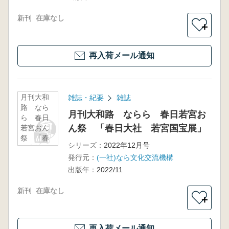
新刊
在庫なし
＋
再入荷メール通知
月刊大和
雑誌・紀要
雑誌
路 なら
月刊大和路 ならら 春日若宮お
ら 春日
ん祭 「春日大社 若宮国宝展」
若宮おん
祭 「春
シリーズ：
2022年12月号
日大社
発行元：
(一社)なら文化交流機構
若宮国宝
展」
出版年：
2022/11
新刊
在庫なし
＋
再入荷メール通知