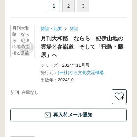
1
2
3
月刊大和
雑誌・紀要
雑誌
路 なら
月刊大和路 ならら 紀伊山地の
ら 紀伊
霊場と参詣道 そして「飛鳥・藤
山地の霊
場と参詣
原」へ
道 そし
て「飛
シリーズ：
2024年11月号
鳥・藤
発行元：
(一社)なら文化交流機構
原」へ
出版年：
2024/10
新刊
在庫なし
＋
再入荷メール通知