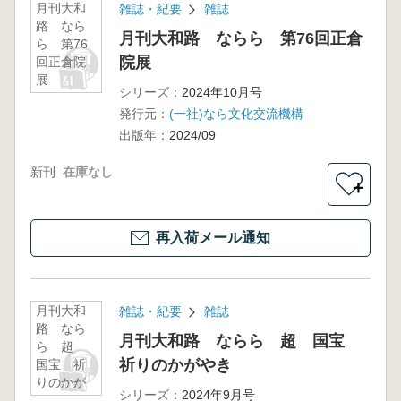
月刊大和
雑誌・紀要
雑誌
路 なら
月刊大和路 ならら 第76回正倉
ら 第76
院展
回正倉院
展
シリーズ：
2024年10月号
発行元：
(一社)なら文化交流機構
出版年：
2024/09
新刊
在庫なし
＋
再入荷メール通知
月刊大和
雑誌・紀要
雑誌
路 なら
月刊大和路 ならら 超 国宝
ら 超
祈りのかがやき
国宝 祈
りのかが
シリーズ：
2024年9月号
やき