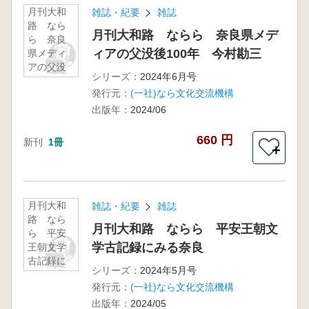
月刊大和
雑誌・紀要
雑誌
路 なら
月刊大和路 ならら 奈良県メデ
ら 奈良
ィアの父没後100年 今村勘三
県メディ
アの父没
シリーズ：
2024年6月号
後100年
発行元：
(一社)なら文化交流機構
今村勘三
出版年：
2024/06
660 円
新刊
1冊
＋
月刊大和
雑誌・紀要
雑誌
路 なら
月刊大和路 ならら 平安王朝文
ら 平安
学古記録にみる奈良
王朝文学
古記録に
シリーズ：
2024年5月号
みる奈良
発行元：
(一社)なら文化交流機構
出版年：
2024/05