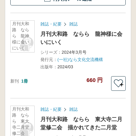
月刊大和
雑誌・紀要
雑誌
路 なら
月刊大和路 ならら 龍神様に会
ら 龍神
いにいく
様に会い
にいく
シリーズ：
2024年3月号
発行元：
(一社)なら文化交流機構
出版年：
2024/03
660 円
新刊
1冊
＋
月刊大和
雑誌・紀要
雑誌
路 なら
月刊大和路 ならら 東大寺二月
ら 東大
堂修二会 描かれてきた二月堂
寺二月堂
修二会