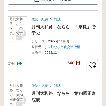
月刊大和
雑誌・紀要
雑誌
路 なら
月刊大和路 ならら 「奈良」で
ら 「奈
学ぶ
良」で学
ぶ
シリーズ：
2022年11月号
発行元：
(一社)なら文化交流機構
出版年：
2022/11
660 円
新刊
1冊
＋
月刊大和
雑誌・紀要
雑誌
路 なら
月刊大和路 ならら 第74回正倉
ら 第74
院展
回正倉院
展