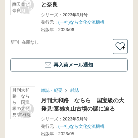
と奈良
醐天皇と
奈良
シリーズ：
2023年6月号
発行元：
(一社)なら文化交流機構
出版年：
2023/06
新刊
在庫なし
＋
再入荷メール通知
月刊大和
雑誌・紀要
雑誌
路 なら
月刊大和路 ならら 国宝級の大
ら 国宝
発見!富雄丸山古墳の謎に迫る
級の大発
見!富雄丸
シリーズ：
2023年5月号
山古墳の
発行元：
(一社)なら文化交流機構
謎に迫る
出版年：
2023/05