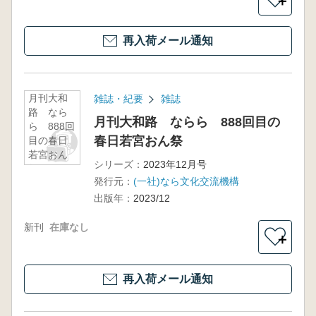
＋
再入荷メール通知
月刊大和
雑誌・紀要
雑誌
路 なら
月刊大和路 ならら 888回目の
ら 888回
春日若宮おん祭
目の春日
若宮おん
シリーズ：
2023年12月号
祭
発行元：
(一社)なら文化交流機構
出版年：
2023/12
新刊
在庫なし
＋
再入荷メール通知