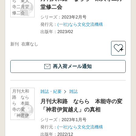
ら 東大
堂修二会
寺二月堂
修二会
シリーズ：
2023年2月号
発行元：
(一社)なら文化交流機構
出版年：
2023/02
新刊
在庫なし
＋
再入荷メール通知
月刊大和
雑誌・紀要
雑誌
路 なら
月刊大和路 ならら 本能寺の変
ら 本能
「神君伊賀越え」の真相
寺の変
「神君伊
シリーズ：
2023年1月号
賀越え」
発行元：
(一社)なら文化交流機構
の真相
出版年：
2022/12