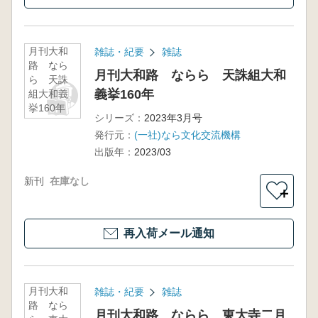
月刊大和
雑誌・紀要
雑誌
路 なら
月刊大和路 ならら 天誅組大和
ら 天誅
義挙160年
組大和義
挙160年
シリーズ：
2023年3月号
発行元：
(一社)なら文化交流機構
出版年：
2023/03
新刊
在庫なし
＋
再入荷メール通知
月刊大和
雑誌・紀要
雑誌
路 なら
月刊大和路 ならら 東大寺二月