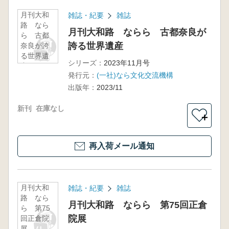
月刊大和
雑誌・紀要
雑誌
路 なら
月刊大和路 ならら 古都奈良が
ら 古都
誇る世界遺産
奈良が誇
る世界遺
シリーズ：
2023年11月号
産
発行元：
(一社)なら文化交流機構
出版年：
2023/11
新刊
在庫なし
＋
再入荷メール通知
月刊大和
雑誌・紀要
雑誌
路 なら
月刊大和路 ならら 第75回正倉
ら 第75
院展
回正倉院
展