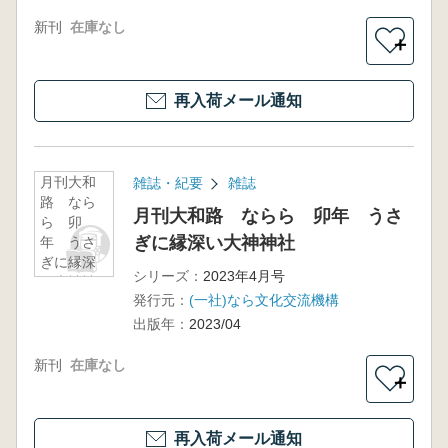
新刊
在庫なし
＋
再入荷メール通知
月刊大和
雑誌・紀要
雑誌
路 なら
月刊大和路 ならら 卯年 うさ
ら 卯
ぎに縁深い大神神社
年 うさ
ぎに縁深
シリーズ：
2023年4月号
い大神神
発行元：
(一社)なら文化交流機構
社
出版年：
2023/04
新刊
在庫なし
＋
再入荷メール通知