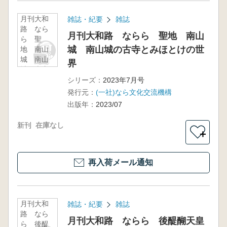
月刊大和
雑誌・紀要
雑誌
路 なら
月刊大和路 ならら 聖地 南山
ら 聖
城 南山城の古寺とみほとけの世
地 南山
城 南山
界
城の古寺
とみほと
シリーズ：
2023年7月号
けの世界
発行元：
(一社)なら文化交流機構
出版年：
2023/07
新刊
在庫なし
＋
再入荷メール通知
月刊大和
雑誌・紀要
雑誌
路 なら
月刊大和路 ならら 後醍醐天皇
ら 後醍