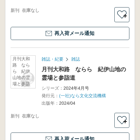
新刊
在庫なし
＋
再入荷メール通知
月刊大和
雑誌・紀要
雑誌
路 なら
月刊大和路 ならら 紀伊山地の
ら 紀伊
霊場と参詣道
山地の霊
場と参詣
シリーズ：
2024年4月号
道
発行元：
(一社)なら文化交流機構
出版年：
2024/04
新刊
在庫なし
＋
再入荷メール通知