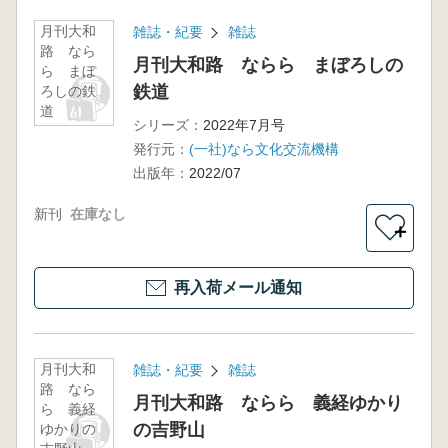
月刊大和
雑誌・紀要
雑誌
路 なら
月刊大和路 ならら まぼろしの
ら まぼ
鉄道
ろしの鉄
道
シリーズ：
2022年7月号
発行元：
(一社)なら文化交流機構
出版年：
2022/07
新刊
在庫なし
＋
再入荷メール通知
月刊大和
雑誌・紀要
雑誌
路 なら
月刊大和路 ならら 義経ゆかり
ら 義経
の吉野山
ゆかりの