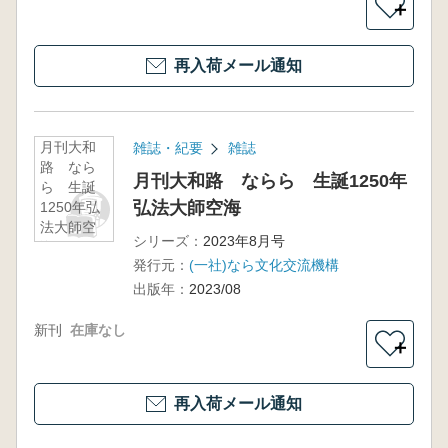
＋
再入荷メール通知
月刊大和
雑誌・紀要
雑誌
路 なら
月刊大和路 ならら 生誕1250年
ら 生誕
弘法大師空海
1250年弘
法大師空
シリーズ：
2023年8月号
海
発行元：
(一社)なら文化交流機構
出版年：
2023/08
新刊
在庫なし
＋
再入荷メール通知