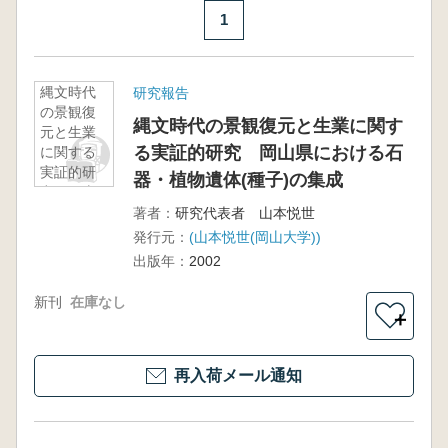
1
縄文時代
研究報告
の景観復
縄文時代の景観復元と生業に関す
元と生業
る実証的研究 岡山県における石
に関する
実証的研
器・植物遺体(種子)の集成
究 岡山
県におけ
著者：
研究代表者 山本悦世
る石器・
発行元：
(山本悦世(岡山大学))
植物遺体
出版年：
2002
(種子)の集
成
新刊
在庫なし
＋
再入荷メール通知