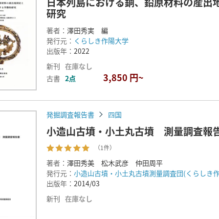
日本列島における銅、鉛原材料の産出
研究
著者：
澤田秀実 編
発行元：
くらしき作陽大学
出版年：
2022
新刊
在庫なし
3,850 円~
古書
2点
発掘調査報告書
四国
小造山古墳・小土丸古墳 測量調査報
（1件）
著者：
澤田秀美 松木武彦 仲田周平
発行元：
小造山古墳・小土丸古墳測量調査団(くらしき作
出版年：
2014/03
新刊
在庫なし