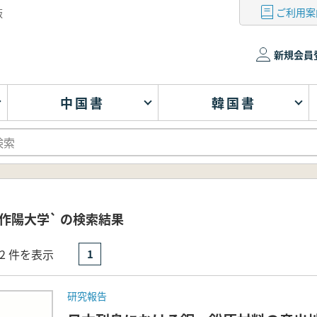
ご利用案
版
新規会員
中国書
韓国書
作陽大学` の検索結果
- 2 件を表示
1
研究報告