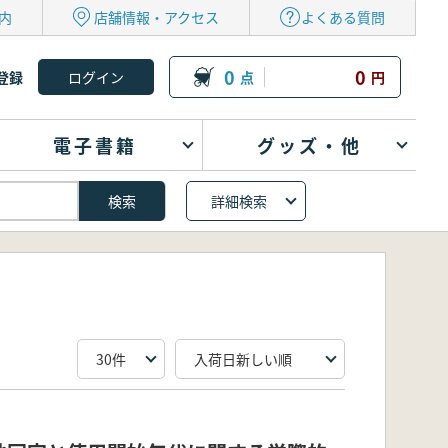
内
店舗情報・アクセス
よくある質問
0
0
登録
点
円
電子書籍
グッズ・他
詳細検索