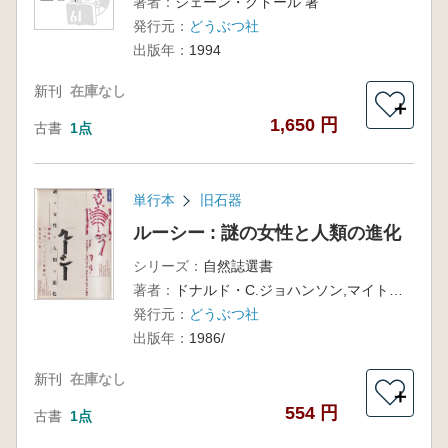
著者：
ジェーン・グドール 著
発行元：
どうぶつ社
出版年：
1994
新刊
在庫なし
＋
1,650 円
古書
1点
単行本
旧石器
ルーシー : 謎の女性と人類の進化
シリーズ：
自然誌選書
著者：
ドナルド・C.ジョハンソン,マイトランド・A.エディ著・渡辺毅訳
発行元：
どうぶつ社
出版年：
1986/
新刊
在庫なし
＋
554 円
古書
1点