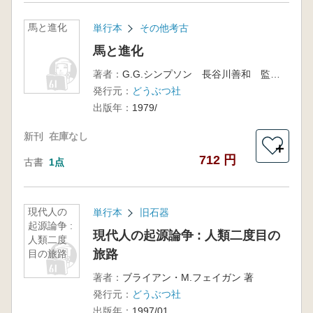
馬と進化
単行本
その他考古
馬と進化
著者：
G.G.シンプソン 長谷川善和 監修・原田俊治 訳
発行元：
どうぶつ社
出版年：
1979/
新刊
在庫なし
＋
712 円
古書
1点
現代人の
単行本
旧石器
起源論争 :
現代人の起源論争 : 人類二度目の
人類二度
旅路
目の旅路
著者：
ブライアン・M.フェイガン 著
発行元：
どうぶつ社
出版年：
1997/01