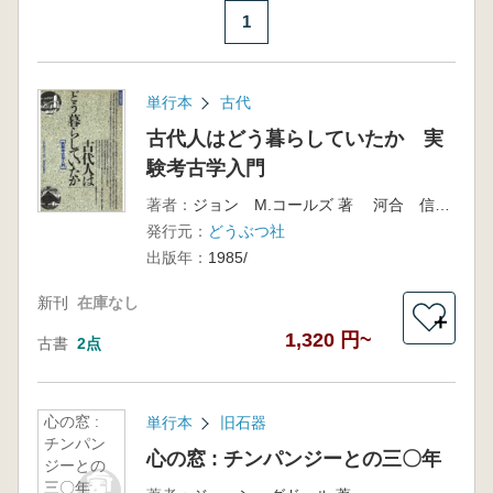
1
単行本
古代
古代人はどう暮らしていたか 実
験考古学入門
著者：
ジョン M.コールズ 著 河合 信和 訳
発行元：
どうぶつ社
出版年：
1985/
新刊
在庫なし
＋
1,320 円~
古書
2点
心の窓 :
単行本
旧石器
チンパン
心の窓 : チンパンジーとの三〇年
ジーとの
三〇年