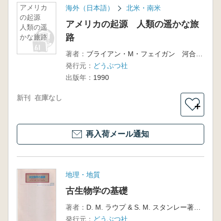
アメリカ
海外（日本語）
北米・南米
の起源
アメリカの起源 人類の遥かな旅
人類の遥
路
かな旅路
著者：
ブライアン・M・フェイガン 河合信和訳
発行元：
どうぶつ社
出版年：
1990
新刊
在庫なし
＋
再入荷メール通知
地理・地質
古生物学の基礎
著者：
D. M. ラウプ & S. M. スタンレー著・花井哲郎[ほか]訳
発行元：
どうぶつ社