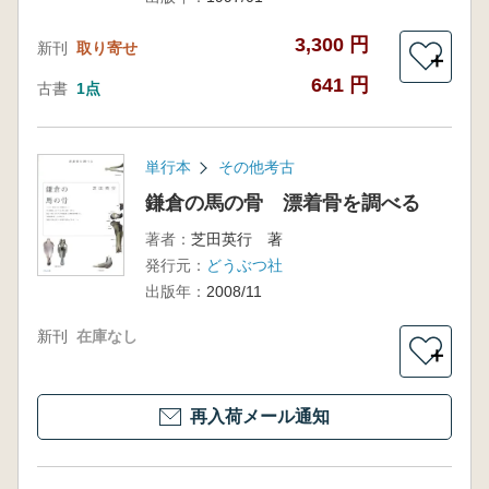
3,300 円
新刊
取り寄せ
＋
641 円
古書
1点
単行本
その他考古
鎌倉の馬の骨 漂着骨を調べる
著者：
芝田英行 著
発行元：
どうぶつ社
出版年：
2008/11
新刊
在庫なし
＋
再入荷メール通知