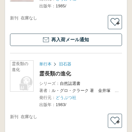
出版年：
1985/
新刊
在庫なし
＋
再入荷メール通知
霊長類の
単行本
旧石器
進化
霊長類の進化
シリーズ：
自然誌選書
著者：
ル・グロ・クラーク 著 金井塚 務 訳
発行元：
どうぶつ社
出版年：
1983/
新刊
在庫なし
＋