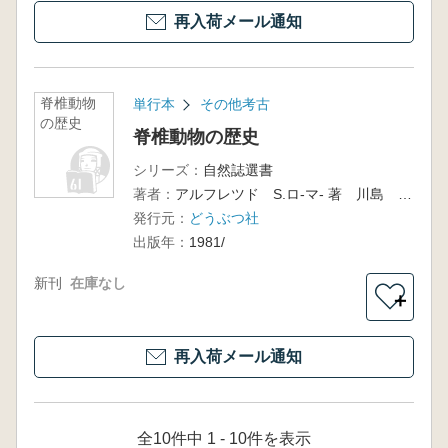
再入荷メール通知
脊椎動物
単行本
その他考古
の歴史
脊椎動物の歴史
シリーズ：
自然誌選書
著者：
アルフレツド S.ロ-マ- 著 川島 誠一郎 訳
発行元：
どうぶつ社
出版年：
1981/
新刊
在庫なし
＋
再入荷メール通知
全10件中 1 - 10件を表示