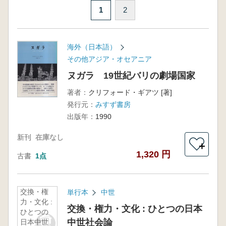
1
2
海外（日本語）
その他アジア・オセアニア
ヌガラ 19世紀バリの劇場国家
著者：
クリフォード・ギアツ [著]
発行元：
みすず書房
出版年：
1990
新刊
在庫なし
＋
1,320 円
古書
1点
交換・権
単行本
中世
力・文化 :
交換・権力・文化 : ひとつの日本
ひとつの
中世社会論
日本中世