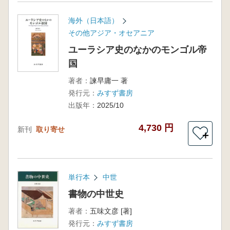
海外（日本語）
その他アジア・オセアニア
ユーラシア史のなかのモンゴル帝
国
著者：
諫早庸一 著
発行元：
みすず書房
出版年：
2025/10
4,730 円
新刊
取り寄せ
＋
単行本
中世
書物の中世史
著者：
五味文彦 [著]
発行元：
みすず書房