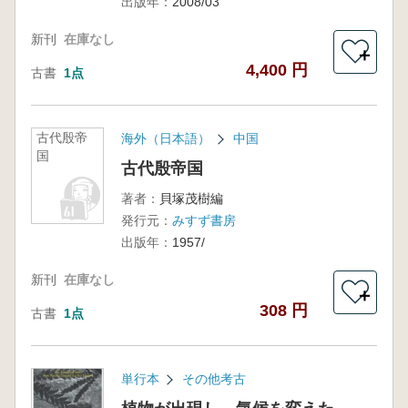
出版年：
2008/03
新刊
在庫なし
＋
4,400 円
古書
1点
古代殷帝
海外（日本語）
中国
国
古代殷帝国
著者：
貝塚茂樹編
発行元：
みすず書房
出版年：
1957/
新刊
在庫なし
＋
308 円
古書
1点
単行本
その他考古