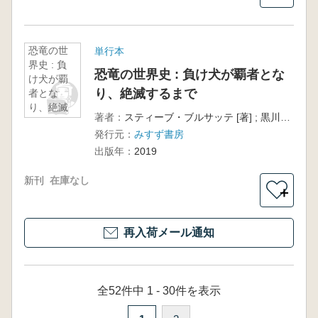
恐竜の世
単行本
界史 : 負
恐竜の世界史 : 負け犬が覇者とな
け犬が覇
り、絶滅するまで
者とな
り、絶滅
著者：
スティーブ・ブルサッテ [著] ; 黒川耕大訳
するまで
発行元：
みすず書房
出版年：
2019
新刊
在庫なし
＋
再入荷メール通知
全52件中 1 - 30件を表示