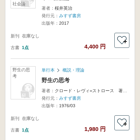
社会論
著者：
桜井英治
発行元：
みすず書房
出版年：
2017
新刊
在庫なし
＋
4,400 円
古書
1点
野生の思
単行本
概説・理論
考
野生の思考
著者：
クロード・レヴィ=ストロース 著 大橋保男 訳
発行元：
みすず書房
出版年：
1976/03
新刊
在庫なし
＋
1,980 円
古書
1点