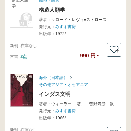
構造人類
民俗・民族
学
構造人類学
著者：
クロード・レヴィ=ストロース
発行元：
みすず書房
出版年：
1972/
新刊
在庫なし
＋
990 円~
古書
2点
海外（日本語）
その他アジア・オセアニア
インダス文明
著者：
ウィーラー 著、 曽野寿彦 訳
発行元：
みすず書房
出版年：
1966/
新刊
在庫なし