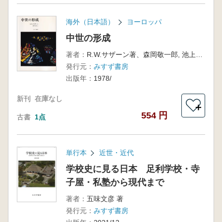
海外（日本語）
ヨーロッパ
中世の形成
著者：
R.W.サザーン著、森岡敬一郎, 池上忠弘訳
発行元：
みすず書房
出版年：
1978/
新刊
在庫なし
＋
554 円
古書
1点
単行本
近世・近代
学校史に見る日本 足利学校・寺
子屋・私塾から現代まで
著者：
五味文彦 著
発行元：
みすず書房