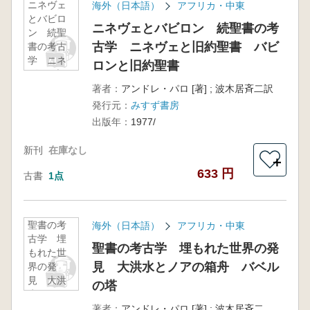
ニネヴェ
海外（日本語）
アフリカ・中東
とバビロ
ニネヴェとバビロン 続聖書の考
ン 続聖
古学 ニネヴェと旧約聖書 バビ
書の考古
学 ニネ
ロンと旧約聖書
ヴェと旧
約聖書
著者：
アンドレ・パロ [著] ; 波木居斉二訳
バビロン
発行元：
みすず書房
と旧約聖
出版年：
1977/
書
新刊
在庫なし
＋
633 円
古書
1点
聖書の考
海外（日本語）
アフリカ・中東
古学 埋
聖書の考古学 埋もれた世界の発
もれた世
見 大洪水とノアの箱舟 バベル
界の発
見 大洪
の塔
水とノア
の箱舟
著者：
アンドレ・パロ [著] ; 波木居斉二, 矢島文夫訳