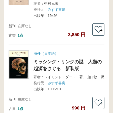
著者：
中村元著
発行元：
みすず書房
出版年：
1949/
新刊
在庫なし
＋
3,850 円
古書
1点
海外（日本語）
ミッシング・リンクの謎 人類の
起源をさぐる 新装版
著者：
レイモンド・ダート 著、山口敏 訳
発行元：
みすず書房
出版年：
1995/10
新刊
在庫なし
＋
990 円
古書
1点