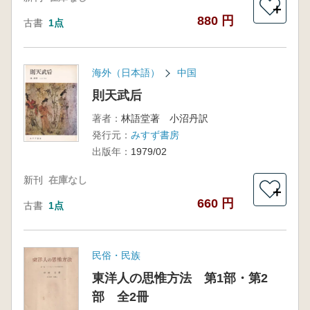
＋
880 円
古書
1点
海外（日本語）
中国
則天武后
著者：
林語堂著 小沼丹訳
発行元：
みすず書房
出版年：
1979/02
新刊
在庫なし
＋
660 円
古書
1点
民俗・民族
東洋人の思惟方法 第1部・第2
部 全2冊