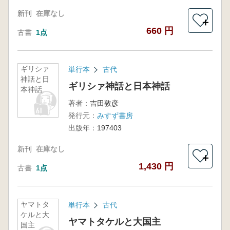
新刊
在庫なし
＋
660 円
古書
1点
ギリシァ
単行本
古代
神話と日
ギリシァ神話と日本神話
本神話
著者：
吉田敦彦
発行元：
みすず書房
出版年：
197403
新刊
在庫なし
＋
1,430 円
古書
1点
ヤマトタ
単行本
古代
ケルと大
ヤマトタケルと大国主
国主