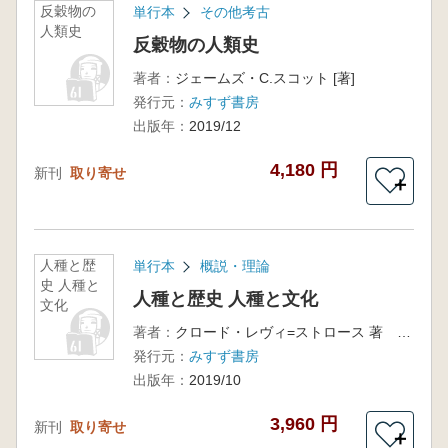
反穀物の
単行本
その他考古
人類史
反穀物の人類史
著者：
ジェームズ・C.スコット [著]
発行元：
みすず書房
出版年：
2019/12
4,180 円
新刊
取り寄せ
＋
人種と歴
単行本
概説・理論
史 人種と
人種と歴史 人種と文化
文化
著者：
クロード・レヴィ=ストロース 著 ミシェル・イザール序文 渡辺公三 三保元 福田素子訳
発行元：
みすず書房
出版年：
2019/10
3,960 円
新刊
取り寄せ
＋