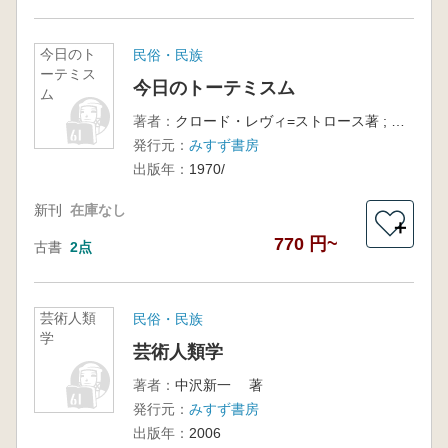
今日のト
民俗・民族
ーテミス
今日のトーテミスム
ム
著者：
クロード・レヴィ=ストロース著 ; 仲沢紀雄訳
発行元：
みすず書房
出版年：
1970/
新刊
在庫なし
＋
770 円~
古書
2点
芸術人類
民俗・民族
学
芸術人類学
著者：
中沢新一 著
発行元：
みすず書房
出版年：
2006