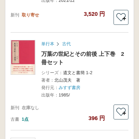
出版年：
2021/12
3,520 円
新刊
取り寄せ
＋
単行本
古代
万葉の世紀とその前後 上下巻 2
冊セット
シリーズ：
遺文と書簡 1-2
著者：
北山茂夫 著
発行元：
みすず書房
出版年：
1985/
新刊
在庫なし
＋
396 円
古書
1点