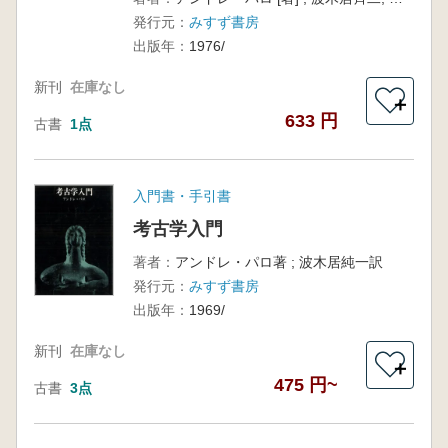
バベルの
発行元：
みすず書房
塔
出版年：
1976/
新刊
在庫なし
＋
633 円
古書
1点
入門書・手引書
考古学入門
著者：
アンドレ・パロ著 ; 波木居純一訳
発行元：
みすず書房
出版年：
1969/
新刊
在庫なし
＋
475 円~
古書
3点