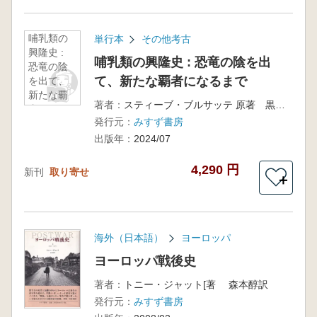
哺乳類の
単行本
その他考古
興隆史 :
哺乳類の興隆史 : 恐竜の陰を出
恐竜の陰
て、新たな覇者になるまで
を出て、
新たな覇
著者：
スティーブ・ブルサッテ 原著 黒川耕大 訳 土屋健 監修
者になる
発行元：
みすず書房
まで
出版年：
2024/07
4,290 円
新刊
取り寄せ
＋
海外（日本語）
ヨーロッパ
ヨーロッパ戦後史
著者：
トニー・ジャット[著 森本醇訳
発行元：
みすず書房