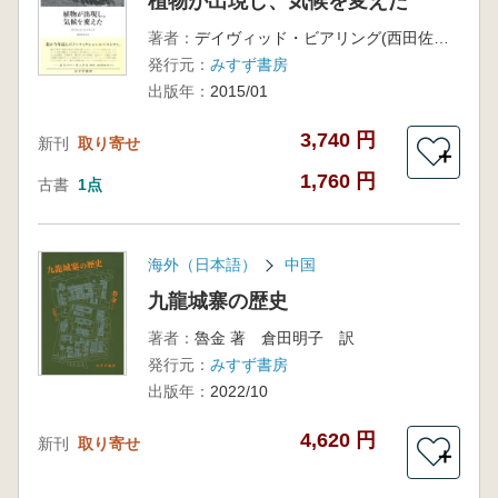
植物が出現し、気候を変えた
著者：
デイヴィッド・ビアリング(西田佐知子訳)
発行元：
みすず書房
出版年：
2015/01
3,740 円
新刊
取り寄せ
＋
1,760 円
古書
1点
海外（日本語）
中国
九龍城寨の歴史
著者：
魯金 著 倉田明子 訳
発行元：
みすず書房
出版年：
2022/10
4,620 円
新刊
取り寄せ
＋