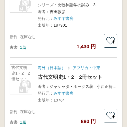
シリーズ：
比較神話学の試み 3
著者：
吉田敦彦
発行元：
みすず書房
出版年：
197901
新刊
在庫なし
＋
1,430 円
古書
1点
古代文明
海外（日本語）
アフリカ・中東
史1・2 2
古代文明史1・2 2冊セット
冊セット
著者：
ジャケッタ・ホークス著 ; 小西正捷 [ほか] 共訳
発行元：
みすず書房
出版年：
1978/
新刊
在庫なし
＋
880 円
古書
1点