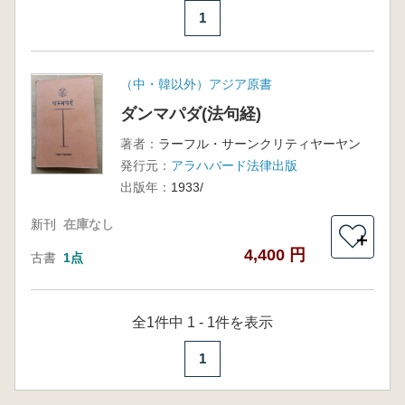
1
（中・韓以外）アジア原書
ダンマパダ(法句経)
著者：
ラーフル・サーンクリティヤーヤン
発行元：
アラハバード法律出版
出版年：
1933/
新刊
在庫なし
＋
4,400 円
古書
1点
全1件中 1 - 1件を表示
1