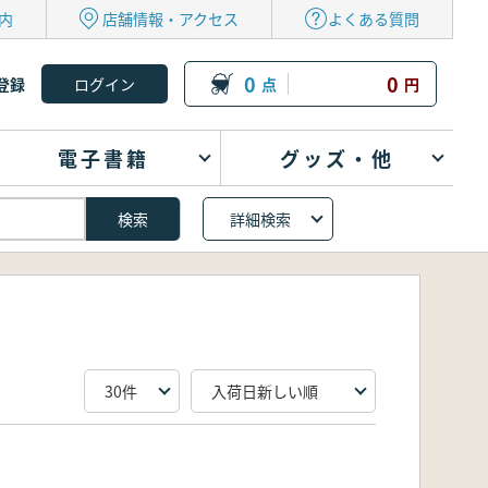
内
店舗情報・アクセス
よくある質問
0
0
登録
点
円
電子書籍
グッズ・他
詳細検索