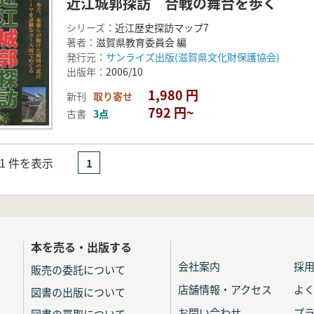
近江城郭探訪 合戦の舞台を歩く
シリーズ：
近江歴史探訪マップ7
著者：
滋賀県教育委員会 編
発行元：
サンライズ出版(滋賀県文化財保護協会)
出版年：
2006/10
1,980 円
新刊
取り寄せ
792 円~
古書
3点
- 1 件を表示
1
本を売る・出版する
会社案内
採
販売の委託について
店舗情報・アクセス
よ
図書の出版について
お問い合わせ
プ
図書の買取について