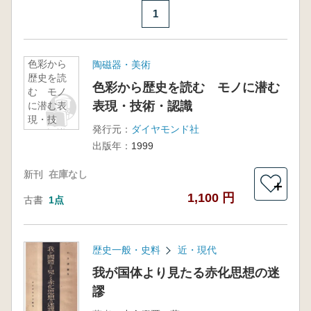
1
色彩から
陶磁器・美術
歴史を読
色彩から歴史を読む モノに潜む
む モノ
表現・技術・認識
に潜む表
現・技
発行元：
ダイヤモンド社
術・認識
出版年：
1999
新刊
在庫なし
＋
1,100 円
古書
1点
歴史一般・史料
近・現代
我が国体より見たる赤化思想の迷
謬