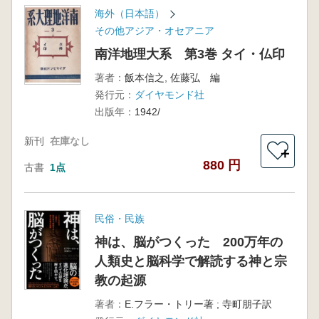
海外（日本語）
その他アジア・オセアニア
南洋地理大系 第3巻 タイ・仏印
著者：
飯本信之, 佐藤弘 編
発行元：
ダイヤモンド社
出版年：
1942/
新刊
在庫なし
＋
880 円
古書
1点
民俗・民族
神は、脳がつくった 200万年の
人類史と脳科学で解読する神と宗
教の起源
著者：
E.フラー・トリー著 ; 寺町朋子訳