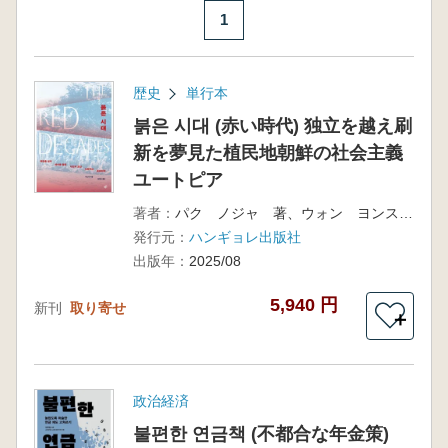
1
歴史
単行本
붉은 시대 (赤い時代) 独立を越え刷
新を夢見た植民地朝鮮の社会主義
ユートピア
著者：
パク ノジャ 著、ウォン ヨンス 訳
発行元：
ハンギョレ出版社
出版年：
2025/08
5,940 円
新刊
取り寄せ
＋
政治経済
불편한 연금책 (不都合な年金策)