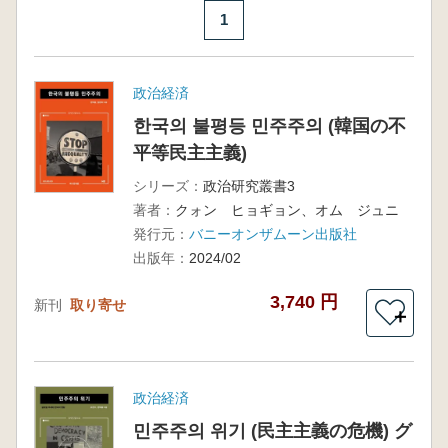
1
政治経済
한국의 불평등 민주주의 (韓国の不
平等民主主義)
シリーズ：
政治研究叢書3
著者：
クォン ヒョギョン、オム ジュニ
発行元：
バニーオンザムーン出版社
出版年：
2024/02
3,740 円
新刊
取り寄せ
＋
政治経済
민주주의 위기 (民主主義の危機) グ