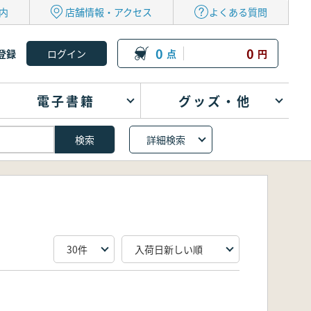
内
店舗情報・アクセス
よくある質問
0
0
登録
点
円
電子書籍
グッズ・他
詳細検索