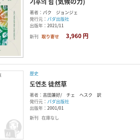
기후의 힘 (気候の力)
著者：
パク ジョンジェ
発行元：
パダ出版社
出版年：
2021/11
3,960 円
新刊
取り寄せ
歴史
草
도연초 徒然草
著者：
吉田兼好/ チェ ヘスク 訳
発行元：
パダ出版社
出版年：
2001/01
新刊
在庫なし