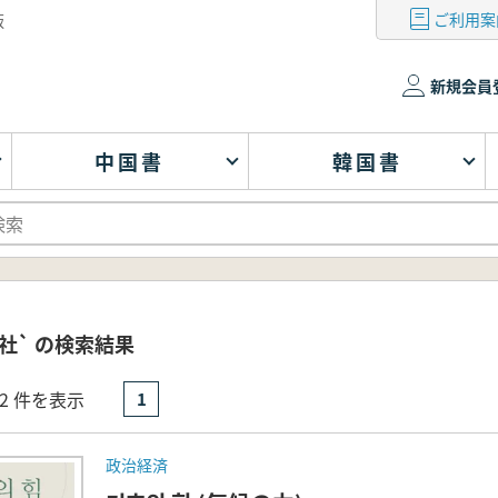
ご利用案
版
新規会員
中国書
韓国書
社` の検索結果
- 2 件を表示
1
政治経済