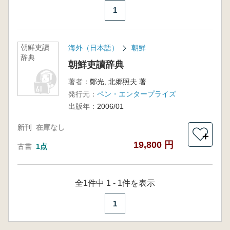
1
朝鮮吏讀
海外（日本語）
朝鮮
辞典
朝鮮吏讀辞典
著者：
鄭光, 北郷照夫 著
発行元：
ペン・エンタープライズ
出版年：
2006/01
新刊
在庫なし
＋
19,800 円
古書
1点
全1件中 1 - 1件を表示
1