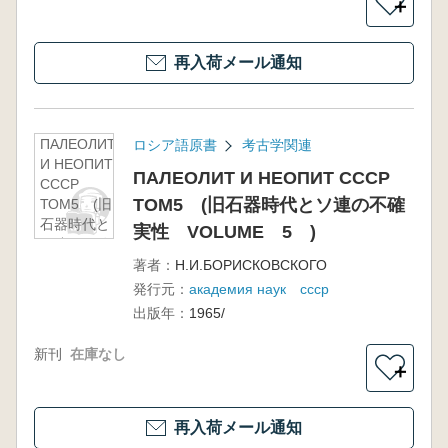
＋
再入荷メール通知
ПАЛЕОЛИТ
ロシア語原書
考古学関連
И НЕОПИТ
ПАЛЕОЛИТ И НЕОПИТ СССР
СССР
ТОМ5 (旧石器時代とソ連の不確
ТОМ5 (旧
石器時代と
実性 VOLUME 5 )
ソ連の不確
実性
著者：
Н.И.БОРИСКОВСКОГО
VOLUME
発行元：
академия наук ссср
5 )
出版年：
1965/
新刊
在庫なし
＋
再入荷メール通知