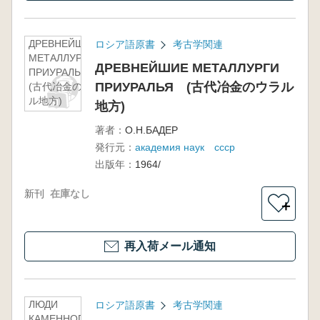
ДРЕВНЕЙШИЕ
ロシア語原書
考古学関連
МЕТАЛЛУРГИ
ДРЕВНЕЙШИЕ МЕТАЛЛУРГИ
ПРИУРАЛЬЯ
ПРИУРАЛЬЯ (古代冶金のウラル
(古代冶金のウラ
ル地方)
地方)
著者：
О.Н.БАДЕР
発行元：
академия наук ссср
出版年：
1964/
新刊
在庫なし
＋
再入荷メール通知
ЛЮДИ
ロシア語原書
考古学関連
КАМЕННОГО