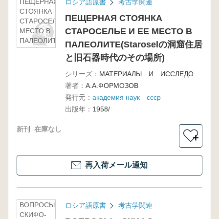
ПЕЩЕРНАЯ
ロシア語原書
考古学関連
СТОЯНКА
ПЕЩЕРНАЯ СТОЯНКА
СТАРОСЕЛЬЕ И ЕЕ
СТАРОСЕЛЬЕ И ЕЕ МЕСТО В
МЕСТО В
ПАЛЕОЛИТЕ(Starosel
ПАЛЕОЛИТЕ(Staroselの洞窟住居
の洞窟住居と旧石器時
と旧石器時代のその場所)
代のその場所)
シリーズ：
МАТЕРИАЛЫ И ИССЛЕДОВАНИЯ ПО АРХЕОЛОГИИ СССР 71
著者：
А.А.ФОРМОЗОВ
発行元：
академия наук ссср
出版年：
1958/
新刊
在庫なし
＋
再入荷メール通知
ВОПРОСЫ
ロシア語原書
考古学関連
СКИФО-