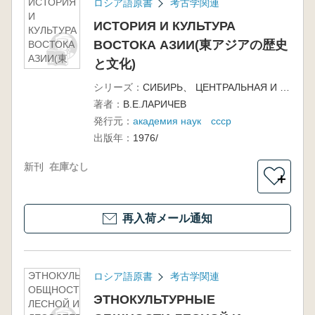
ИСТОРИЯ
ロシア語原書
考古学関連
И
ИСТОРИЯ И КУЛЬТУРА
КУЛЬТУРА
ВОСТОКА АЗИИ(東アジアの歴史
ВОСТОКА
АЗИИ(東
と文化)
アジアの
歴史と文
シリーズ：
СИБИРЬ、 ЦЕНТРАЛЬНАЯ И ВОСТОЧНАЯ АЗИЯ В ДРЕВНОСТИ
化)
著者：
В.Е.ЛАРИЧЕВ
発行元：
академия наук ссср
出版年：
1976/
新刊
在庫なし
＋
再入荷メール通知
ЭТНОКУЛЬТУРНЫЕ
ロシア語原書
考古学関連
ОБЩНОСТИ
ЭТНОКУЛЬТУРНЫЕ
ЛЕСНОЙ И