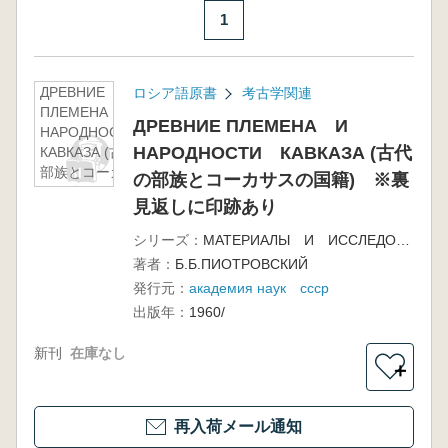
1
ДРЕВНИЕ
ロシア語原書
考古学関連
ПЛЕМЕНА И
ДРЕВНИЕ ПЛЕМЕНА И
НАРОДНОСТИ
НАРОДНОСТИ КАВКАЗА (古代
КАВКАЗА (古代の
部族とコーカサス
の部族とコーカサスの国籍) ※裏
の国籍) ※裏見
見返しに印跡あり
返しに印跡あり
シリーズ：
МАТЕРИАЛЫ И ИССЛЕДОВАНИЯ ПО АРХЕОЛОГИИ СССР 68
著者：
Б.Б.ПИОТРОВСКИЙ
発行元：
академия наук ссср
出版年：
1960/
新刊
在庫なし
＋
再入荷メール通知