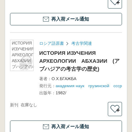
＋
再入荷メール通知
ИСТОРИЯ
ロシア語原書
考古学関連
ИЗУЧЕНИЯ
ИСТОРИЯ ИЗУЧЕНИЯ
АРХЕОЛОГИИ
АРХЕОЛОГИИ АБХАЗИИ (ア
АБХАЗИИ (ア
ブハジアの考古
ブハジアの考古学の歴史)
学の歴史)
著者：
О.Х.БГАЖБА
発行元：
академия наук грузинской ссср
出版年：
1982/
新刊
在庫なし
＋
再入荷メール通知