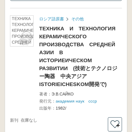
ТЕХНИКА И
ロシア語原書
その他
ТЕХНОЛОГИЯ
ТЕХНИКА И ТЕХНОЛОГИЯ
КЕРАМИЧЕСКОГО
КЕРАМИЧЕСКОГО
ПРОИЗВОДСТВА
СРЕДНЕЙ АЗИИ
ПРОИЗВОДСТВА СРЕДНЕЙ
В
АЗИИ В
ИСТОРИЕИЧЕСКОМ
РАЗВИТИИ (技術とテ
ИСТОРИЕИЧЕСКОМ
クノロジー陶器 中央
РАЗВИТИИ (技術とテクノロジ
アジア
ー陶器 中央アジア
ISTORIEICHESKOM開
発で)
ISTORIEICHESKOM開発で)
著者：
Э.В.САЙКО
発行元：
академия наук ссср
出版年：
1982/
新刊
在庫なし
＋