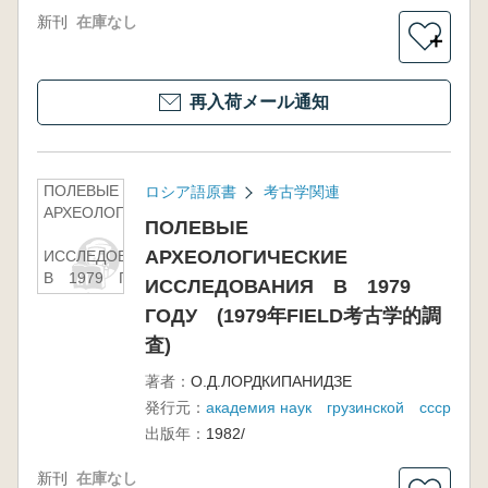
新刊
在庫なし
＋
再入荷メール通知
ПОЛЕВЫЕ
ロシア語原書
考古学関連
АРХЕОЛОГИЧЕСКИЕ
ПОЛЕВЫЕ
АРХЕОЛОГИЧЕСКИЕ
ИССЛЕДОВАНИЯ
В 1979 ГОДУ
ИССЛЕДОВАНИЯ В 1979
(1979年FIELD考古学
ГОДУ (1979年FIELD考古学的調
的調査)
査)
著者：
О.Д.ЛОРДКИПАНИДЗЕ
発行元：
академия наук грузинской ссср
出版年：
1982/
新刊
在庫なし