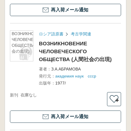
再入荷メール通知
ВОЗНИКНОВЕНИЕ
ロシア語原書
考古学関連
ЧЕЛОВЕЧЕСКОГО
ВОЗНИКНОВЕНИЕ
ОБЩЕСТВА (人間社
ЧЕЛОВЕЧЕСКОГО
会の出現)
ОБЩЕСТВА (人間社会の出現)
著者：
З.А.АБРАМОВА
発行元：
академия наук ссср
出版年：
1977/
新刊
在庫なし
＋
再入荷メール通知