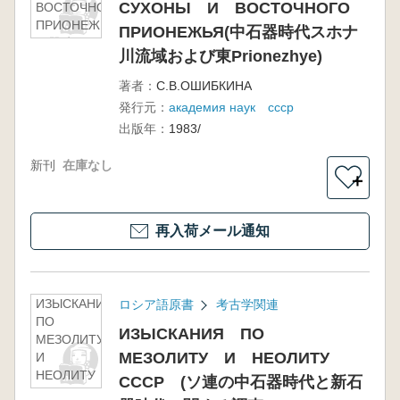
СУХОНЫ И ВОСТОЧНОГО
ВОСТОЧНОГО
ПРИОНЕЖЬЯ(中
ПРИОНЕЖЬЯ(中石器時代スホナ
石器時代スホナ
川流域および東Prionezhye)
川流域および東
Prionezhye)
著者：
С.В.ОШИБКИНА
発行元：
академия наук ссср
出版年：
1983/
新刊
在庫なし
＋
再入荷メール通知
ИЗЫСКАНИЯ
ロシア語原書
考古学関連
ПО
ИЗЫСКАНИЯ ПО
МЕЗОЛИТУ
МЕЗОЛИТУ И НЕОЛИТУ
И
НЕОЛИТУ
СССР (ソ連の中石器時代と新石
СССР (ソ連の