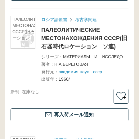
ПАЛЕОЛИТИЧЕСКИЕ
ロシア語原書
考古学関連
МЕСТОНАХОЖДЕНИЯ
ПАЛЕОЛИТИЧЕСКИЕ
СССР(旧石器時代ロケ
МЕСТОНАХОЖДЕНИЯ СССР(旧
ーション ソ連)
石器時代ロケーション ソ連)
シリーズ：
МАТЕРИАЛЫ И ИССЛЕДОВАНИЯ ПО АРХЕОЛОГИИ СССР 81
著者：
Н.А.БЕРЕГОВАЯ
発行元：
академия наук ссср
出版年：
1960/
新刊
在庫なし
＋
再入荷メール通知