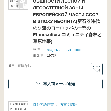
ОБЩНОСТИ ЛЕСНОЙ И
ЛЕСОСТЕПНОЙ
ЗОНЫ
ЛЕСОСТЕПНОЙ ЗОНЫ
ЕВРОПЕЙСКОЙ
ЕВРОПЕЙСКОЙ ЧАСТИ СССР
ЧАСТИ СССР В
ЭПОХУ
В ЭПОХУ НЕОЛИТА(新石器時代
НЕОЛИТА(新石器時
のソ連のヨーロッパの一部の
代のソ連のヨーロッ
Ethnoculturalコミュニティ森林と
パの一部の
Ethnoculturalコミュ
草原地帯)
ニティ森林と草原地
発行元：
академия наук ссср
帯)
出版年：
1973/
新刊
在庫なし
＋
再入荷メール通知
ПАЛЕОЛИТ
ロシア語原書
考古学関連
И НЕОПИТ