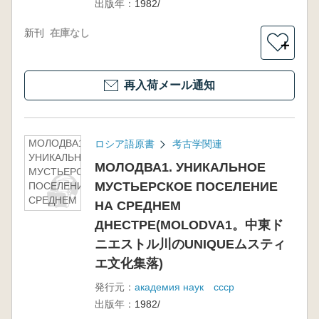
出版年：
1982/
新刊
在庫なし
＋
再入荷メール通知
МОЛОДВА1.
ロシア語原書
考古学関連
УНИКАЛЬНОЕ
МОЛОДВА1. УНИКАЛЬНОЕ
МУСТЬЕРСКОЕ
МУСТЬЕРСКОЕ ПОСЕЛЕНИЕ
ПОСЕЛЕНИЕ НА
СРЕДНЕМ
НА СРЕДНЕМ
ДНЕСТРЕ(MOLODVA1。
ДНЕСТРЕ(MOLODVA1。中東ド
中東ドニエストル川の
UNIQUEムスティエ文化
ニエストル川のUNIQUEムスティ
集落)
エ文化集落)
発行元：
академия наук ссср
出版年：
1982/