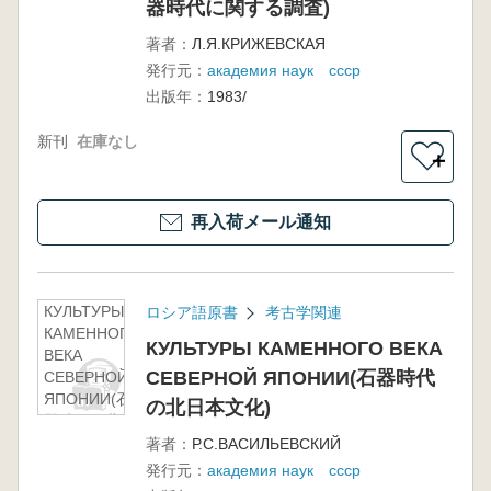
器時代に関する調査)
中石器時代と新
石器時代に関す
著者：
Л.Я.КРИЖЕВСКАЯ
る調査)
発行元：
академия наук ссср
出版年：
1983/
新刊
在庫なし
＋
再入荷メール通知
КУЛЬТУРЫ
ロシア語原書
考古学関連
КАМЕННОГО
КУЛЬТУРЫ КАМЕННОГО ВЕКА
ВЕКА
СЕВЕРНОЙ ЯПОНИИ(石器時代
СЕВЕРНОЙ
ЯПОНИИ(石
の北日本文化)
器時代の北日
本文化)
著者：
Р.С.ВАСИЛЬЕВСКИЙ
発行元：
академия наук ссср