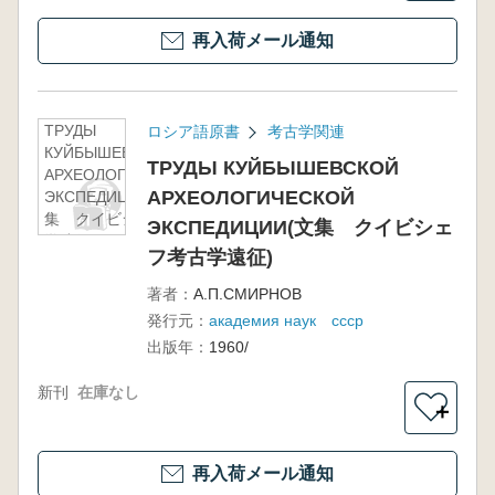
再入荷メール通知
ТРУДЫ
ロシア語原書
考古学関連
КУЙБЫШЕВСКОЙ
ТРУДЫ КУЙБЫШЕВСКОЙ
АРХЕОЛОГИЧЕСКОЙ
АРХЕОЛОГИЧЕСКОЙ
ЭКСПЕДИЦИИ(文
集 クイビシェフ考古
ЭКСПЕДИЦИИ(文集 クイビシェ
学遠征)
フ考古学遠征)
著者：
А.П.СМИРНОВ
発行元：
академия наук ссср
出版年：
1960/
新刊
在庫なし
＋
再入荷メール通知