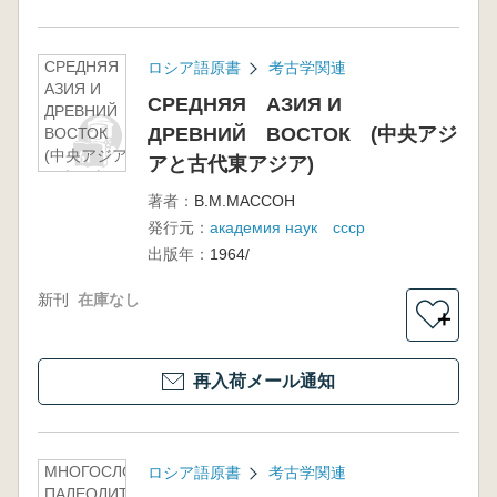
СРЕДНЯЯ
ロシア語原書
考古学関連
АЗИЯ И
СРЕДНЯЯ АЗИЯ И
ДРЕВНИЙ
ДРЕВНИЙ ВОСТОК (中央アジ
ВОСТОК
(中央アジア
アと古代東アジア)
と古代東ア
ジア)
著者：
В.М.МАССОН
発行元：
академия наук ссср
出版年：
1964/
新刊
在庫なし
＋
再入荷メール通知
МНОГОСЛОЙНАЯ
ロシア語原書
考古学関連
ПАЛЕОЛИТИЧЕСКАЯ