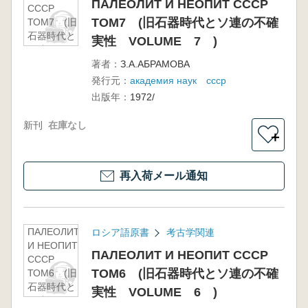
ПАЛЕОЛИТ И НЕОПИТ СССР
СССР
ТОМ7 (旧石器時代とソ連の不確
ТОМ7 (旧
石器時代と
実性 VOLUME 7 )
ソ連の不確
実性
著者：
З.А.АБРАМОВА
VOLUME
発行元：
академия наук ссср
7 )
出版年：
1972/
新刊
在庫なし
＋
再入荷メール通知
ПАЛЕОЛИТ
ロシア語原書
考古学関連
И НЕОПИТ
ПАЛЕОЛИТ И НЕОПИТ СССР
СССР
ТОМ6 (旧石器時代とソ連の不確
ТОМ6 (旧
石器時代と
実性 VOLUME 6 )
ソ連の不確