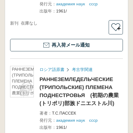
発行元：
академия наук ссср
出版年：
1961/
新刊
在庫なし
＋
再入荷メール通知
РАННЕЗЕМЛЕДЕЛЬЧЕСКИЕ
ロシア語原書
考古学関連
(ТРИПОЛЬСКИЕ)
РАННЕЗЕМЛЕДЕЛЬЧЕСКИЕ
ПЛЕМЕНА
(ТРИПОЛЬСКИЕ) ПЛЕМЕНА
ПОДНЕСТРОВЬЯ (初期の
農業(トリポリ)部族ドニエス
ПОДНЕСТРОВЬЯ (初期の農業
トル川)
(トリポリ)部族ドニエストル川)
著者：
Т.С.ПАССЕК
発行元：
академия наук ссср
出版年：
1961/