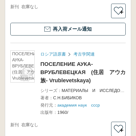
新刊
在庫なし
＋
再入荷メール通知
ПОСЕЛЕНИЕ
ロシア語原書
考古学関連
АУКА-
ПОСЕЛЕНИЕ АУКА-
ВРУБЛЕВЕЦКАЯ
ВРУБЛЕВЕЦКАЯ (住居 アウカ
(住居 アウカ族-
Vrublevetskaya)
族- Vrublevetskaya)
シリーズ：
МАТЕРИАЛЫ И ИССЛЕДОВАНИЯ ПО АРХЕОЛОГИИ СССР 38
著者：
С.Н.БИБИКОВ
発行元：
академия наук ссср
出版年：
1960/
新刊
在庫なし
＋