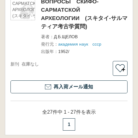
ВОПРОСЫ СКИФО-
САРМАТСКОЙ
САРМАТСКОЙ
АРХЕОЛОГИИ
(スキタイ-サルマ
АРХЕОЛОГИИ (スキタイ-サルマ
ティア考古学質
ティア考古学質問)
問)
著者：
Д.Б.ЩЕЛОВ
発行元：
академия наук ссср
出版年：
1952/
新刊
在庫なし
＋
再入荷メール通知
全27件中 1 - 27件を表示
1