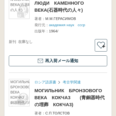
ЛЮДИ КАМЕННОГО
ВЕКА(石器時代
ВЕКА(石器時代の人々)
の人々)
著者：
М.М.ГЕРАСИМОВ
発行元：
академия наук ссср
出版年：
1964/
新刊
在庫なし
＋
再入荷メール通知
МОГИЛЬНИК
ロシア語原書
考古学関連
БРОНЗОВОГО
МОГИЛЬНИК БРОНЗОВОГО
ВЕКА
ВЕКА КОКЧА3 (青銅器時代
КОКЧА3 (青
銅器時代の埋
の埋葬 КОКЧА3)
葬 КОКЧА3)
著者：
С.П.ТОЛСТОВ