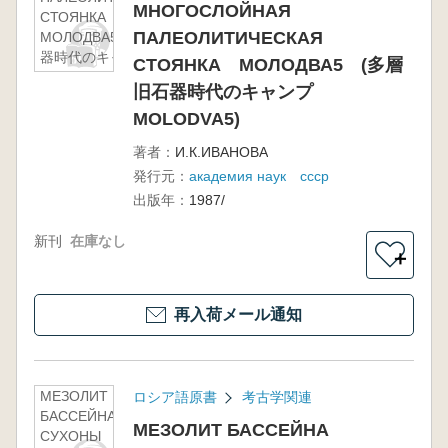
МНОГОСЛОЙНАЯ
СТОЯНКА
ПАЛЕОЛИТИЧЕСКАЯ
МОЛОДВА5 (多層旧石
器時代のキャンプ
СТОЯНКА МОЛОДВА5 (多層
MOLODVA5)
旧石器時代のキャンプ
MOLODVA5)
著者：
И.К.ИВАНОВА
発行元：
академия наук ссср
出版年：
1987/
新刊
在庫なし
＋
再入荷メール通知
МЕЗОЛИТ
ロシア語原書
考古学関連
БАССЕЙНА
МЕЗОЛИТ БАССЕЙНА
СУХОНЫ И