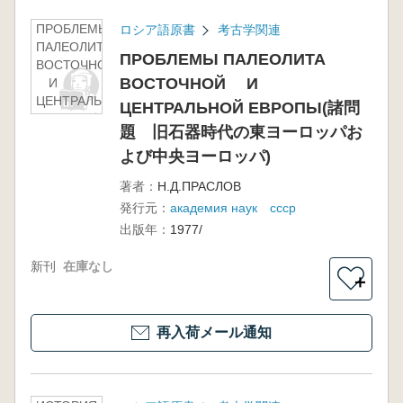
ПРОБЛЕМЫ
ロシア語原書
考古学関連
ПАЛЕОЛИТА
ПРОБЛЕМЫ ПАЛЕОЛИТА
ВОСТОЧНОЙ
ВОСТОЧНОЙ И
И
ЦЕНТРАЛЬНОЙ
ЦЕНТРАЛЬНОЙ ЕВРОПЫ(諸問
ЕВРОПЫ(諸問
題 旧石器時代の東ヨーロッパお
題 旧石器時代
の東ヨーロッパ
よび中央ヨーロッパ)
および中央ヨー
著者：
Н.Д.ПРАСЛОВ
ロッパ)
発行元：
академия наук ссср
出版年：
1977/
新刊
在庫なし
＋
再入荷メール通知