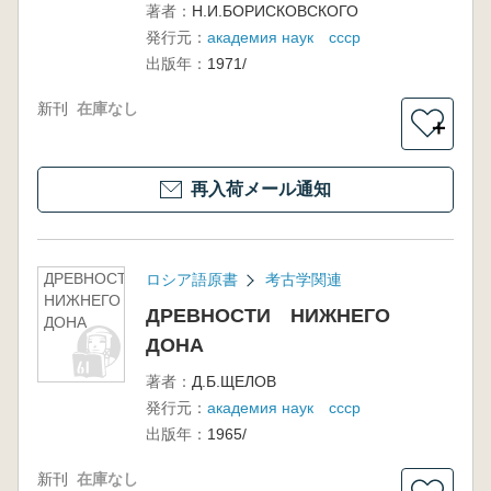
実性
著者：
Н.И.БОРИСКОВСКОГО
VOLUME
発行元：
академия наук ссср
6 )
出版年：
1971/
新刊
在庫なし
＋
再入荷メール通知
ДРЕВНОСТИ
ロシア語原書
考古学関連
НИЖНЕГО
ДРЕВНОСТИ НИЖНЕГО
ДОНА
ДОНА
著者：
Д.Б.ЩЕЛОВ
発行元：
академия наук ссср
出版年：
1965/
新刊
在庫なし