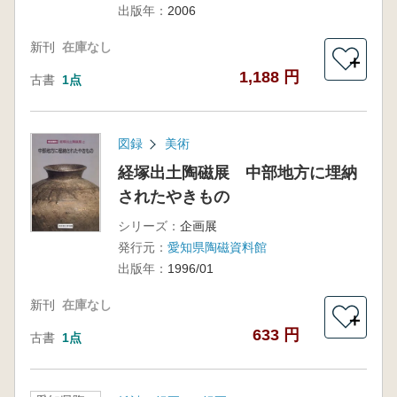
出版年：
2006
新刊
在庫なし
＋
1,188 円
古書
1点
図録
美術
経塚出土陶磁展 中部地方に埋納
されたやきもの
シリーズ：
企画展
発行元：
愛知県陶磁資料館
出版年：
1996/01
新刊
在庫なし
＋
633 円
古書
1点