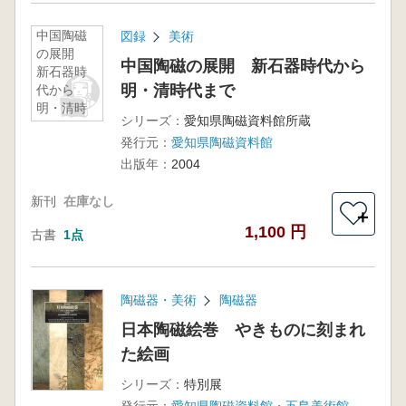
中国陶磁
図録
美術
の展開
中国陶磁の展開 新石器時代から
新石器時
明・清時代まで
代から
明・清時
シリーズ：
愛知県陶磁資料館所蔵
代まで
発行元：
愛知県陶磁資料館
出版年：
2004
新刊
在庫なし
＋
1,100 円
古書
1点
陶磁器・美術
陶磁器
日本陶磁絵巻 やきものに刻まれ
た絵画
シリーズ：
特別展