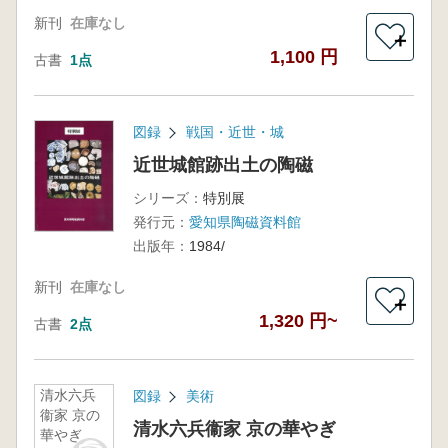
新刊
在庫なし
＋
1,100 円
古書
1点
図録
戦国・近世・城
近世城館跡出土の陶磁
シリーズ：
特別展
発行元：
愛知県陶磁資料館
出版年：
1984/
新刊
在庫なし
＋
1,320 円~
古書
2点
清水六兵
図録
美術
衞家 京の
清水六兵衞家 京の華やぎ
華やぎ