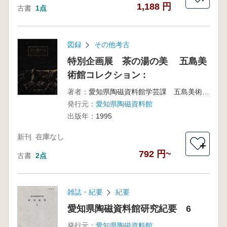
1,188 円
古書
1点
図録
その他考古
特別企画展 茶の湯の美 五島美
術館コレクション :
著者：
愛知県陶磁資料館学芸課 五島美術館学芸課編
発行元：
愛知県陶磁資料館
出版年：
1995
新刊
在庫なし
＋
792 円~
古書
2点
雑誌・紀要
紀要
愛知県陶磁資料館研究紀要 6
発行元：
愛知県陶磁資料館