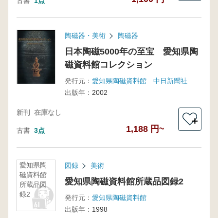
古書
1点
陶磁器・美術
陶磁器
日本陶磁5000年の至宝 愛知県陶
磁資料館コレクション
発行元：
愛知県陶磁資料館 中日新聞社
出版年：
2002
新刊
在庫なし
＋
1,188 円~
古書
3点
愛知県陶
図録
美術
磁資料館
愛知県陶磁資料館所蔵品図録2
所蔵品図
録2
発行元：
愛知県陶磁資料館
出版年：
1998