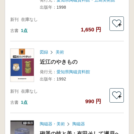
発行元：
愛知県陶磁資料館・五島美術館
出版年：
1998
新刊
在庫なし
＋
1,650 円
古書
1点
図録
美術
近江のやきもの
発行元：
愛知県陶磁資料館
出版年：
1992
新刊
在庫なし
＋
990 円
古書
1点
陶磁器・美術
陶磁器
磁器の技と美 : 有田そして瀬戸へ