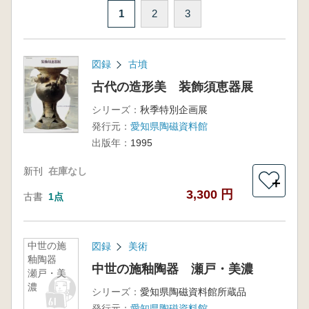
1
2
3
図録
古墳
古代の造形美 装飾須恵器展
シリーズ：
秋季特別企画展
発行元：
愛知県陶磁資料館
出版年：
1995
新刊
在庫なし
＋
3,300 円
古書
1点
中世の施
図録
美術
釉陶器
中世の施釉陶器 瀬戸・美濃
瀬戸・美
濃
シリーズ：
愛知県陶磁資料館所蔵品
発行元：
愛知県陶磁資料館