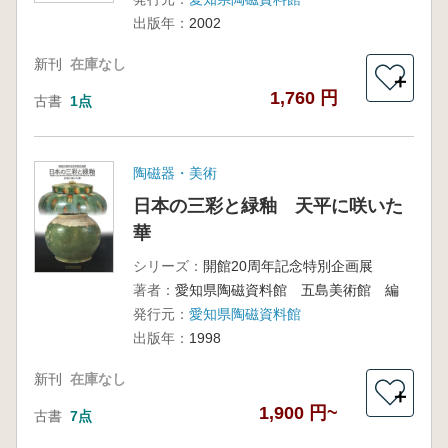
出版年：
2002
新刊
在庫なし
＋
1,760 円
古書
1点
陶磁器・美術
日本の三彩と緑釉 天平に咲いた
華
シリーズ：
開館20周年記念特別企画展
著者：
愛知県陶磁資料館 五島美術館 編
発行元：
愛知県陶磁資料館
出版年：
1998
新刊
在庫なし
＋
1,900 円~
古書
7点