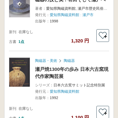
著者：
愛知県陶磁資料館, 瀬戸市歴史民俗資料館編 ; 瀬戸市国際センター, 東海綜合翻訳センター翻訳
発行元：
愛知県陶磁資料館 : 瀬戸市
出版年：
1998
新刊
在庫なし
＋
1,320 円
古書
1点
陶磁器・美術
陶磁器
瀬戸焼1300年の歩み 日本六古窯現
代作家陶芸展
シリーズ：
日本六古窯サミット記念特別展
発行元：
愛知県陶磁資料館
出版年：
1992
新刊
在庫なし
＋
1,100 円