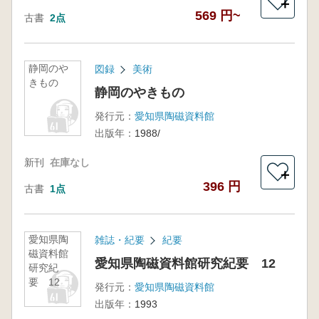
＋
569 円~
古書
2点
静岡のや
図録
美術
きもの
静岡のやきもの
発行元：
愛知県陶磁資料館
出版年：
1988/
新刊
在庫なし
＋
396 円
古書
1点
愛知県陶
雑誌・紀要
紀要
磁資料館
愛知県陶磁資料館研究紀要 12
研究紀
要 12
発行元：
愛知県陶磁資料館
出版年：
1993