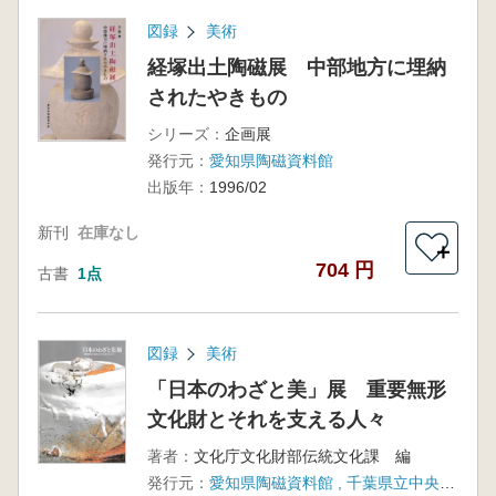
図録
美術
経塚出土陶磁展 中部地方に埋納
されたやきもの
シリーズ：
企画展
発行元：
愛知県陶磁資料館
出版年：
1996/02
新刊
在庫なし
＋
704 円
古書
1点
図録
美術
「日本のわざと美」展 重要無形
文化財とそれを支える人々
著者：
文化庁文化財部伝統文化課 編
発行元：
愛知県陶磁資料館 , 千葉県立中央博物館 , 千葉県立美術館