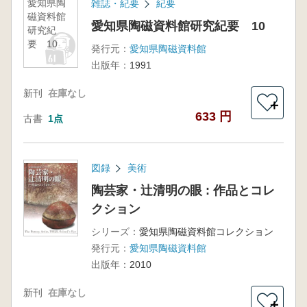
愛知県陶
雑誌・紀要
紀要
磁資料館
愛知県陶磁資料館研究紀要 10
研究紀
要 10
発行元：
愛知県陶磁資料館
出版年：
1991
新刊
在庫なし
＋
633 円
古書
1点
図録
美術
陶芸家・辻清明の眼 : 作品とコレ
クション
シリーズ：
愛知県陶磁資料館コレクション
発行元：
愛知県陶磁資料館
出版年：
2010
新刊
在庫なし
＋