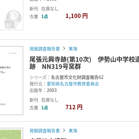
新刊
在庫なし
1,100 円
古書
1点
発掘調査報告書
東海
尾張元興寺跡(第10次) 伊勢山中学校
跡 NN319号窯群
シリーズ：
名古屋市文化財調査報告62
発行元：
愛知県名古屋市教育委員会
出版年：
2003
新刊
在庫なし
712 円
古書
1点
発掘調査報告書
東海