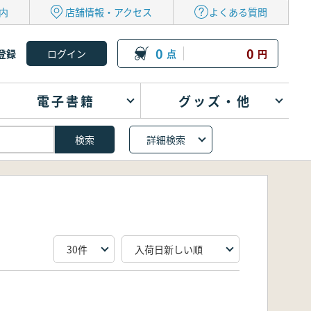
内
店舗情報・アクセス
よくある質問
0
0
登録
点
円
電子書籍
グッズ・他
詳細検索