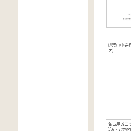
伊勢山中学校
次)
名古屋城三
第6・7次発