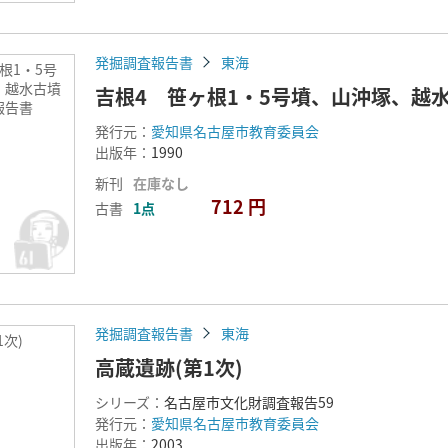
発掘調査報告書
東海
根1・5号
、越水古墳
吉根4 笹ヶ根1・5号墳、山沖塚、越
報告書
発行元：
愛知県名古屋市教育委員会
出版年：
1990
新刊
在庫なし
712 円
古書
1点
発掘調査報告書
東海
1次)
高蔵遺跡(第1次)
シリーズ：
名古屋市文化財調査報告59
発行元：
愛知県名古屋市教育委員会
出版年：
2003