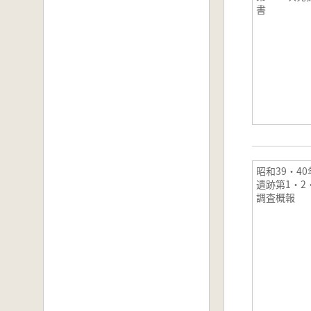
書
昭和39・4
遺跡第1・2
調査概報