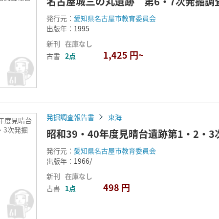
名古屋城三の丸遺跡 第6・7次発掘調
発行元：
愛知県名古屋市教育委員会
出版年：
1995
新刊
在庫なし
1,425 円~
古書
2点
発掘調査報告書
東海
0年度見晴台
・3次発掘
昭和39・40年度見晴台遺跡第1・2・
発行元：
愛知県名古屋市教育委員会
出版年：
1966/
新刊
在庫なし
498 円
古書
1点