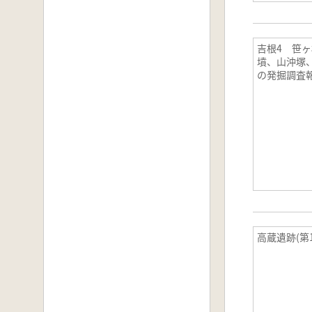
吉根4 笹ヶ
墳、山沖塚
の発掘調査
高蔵遺跡(第