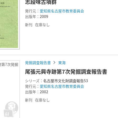
志段味古墳群
発行元：
愛知県名古屋市教育委員会
出版年：
2009
新刊
在庫なし
発掘調査報告書
東海
跡第7次発掘
尾張元興寺跡第7次発掘調査報告書
シリーズ：
名古屋市文化財調査報告53
発行元：
愛知県名古屋市教育委員会
出版年：
2002
新刊
在庫なし