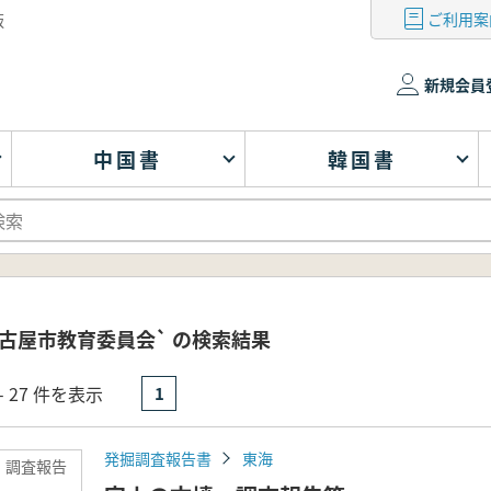
ご利用案
版
新規会員
中国書
韓国書
古屋市教育委員会` の検索結果
- 27 件を表示
1
発掘調査報告書
東海
 調査報告