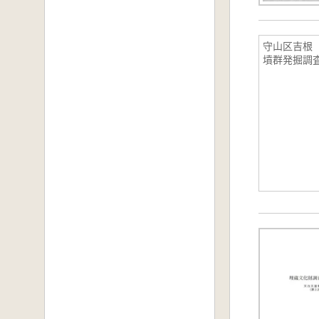
守山区吉根
墳群発掘調