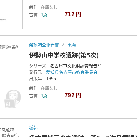
新刊
在庫なし
712 円
古書
1点
発掘調査報告書
東海
遺跡(第5
伊勢山中学校遺跡(第5次)
シリーズ：
名古屋市文化財調査報告31
発行元：
愛知県名古屋市教育委員会
出版年：
1996
新刊
在庫なし
792 円
古書
1点
城郭
の丸遺跡
掘調査報告