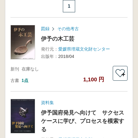
1
図録
その他考古
伊予の木工芸
発行元：
愛媛県埋蔵文化財センター
出版年：
2018/04
新刊
在庫なし
＋
1,100 円
古書
1点
資料集
伊予国府発見へ向けて サクセス
ケースに学び、プロセスを模索す
る