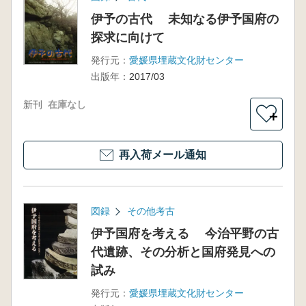
伊予の古代 未知なる伊予国府の
探求に向けて
発行元：
愛媛県埋蔵文化財センター
出版年：
2017/03
新刊
在庫なし
＋
再入荷メール通知
図録
その他考古
伊予国府を考える 今治平野の古
代遺跡、その分析と国府発見への
試み
発行元：
愛媛県埋蔵文化財センター