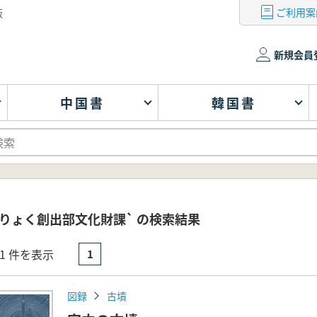
ご利用案
版
新規会員
中国書
韓国書
りょく創出部文化財課` の検索結果
- 1 件を表示
1
図録
古墳