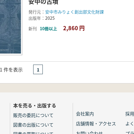
安中の古墳
発行元：
安中市みりょく創出部文化財課
出版年：
2025
2,860 円
新刊
10冊以上
- 1 件を表示
1
本を売る・出版する
会社案内
採
販売の委託について
店舗情報・アクセス
よ
図書の出版について
お問い合わせ
プ
図書の買取について