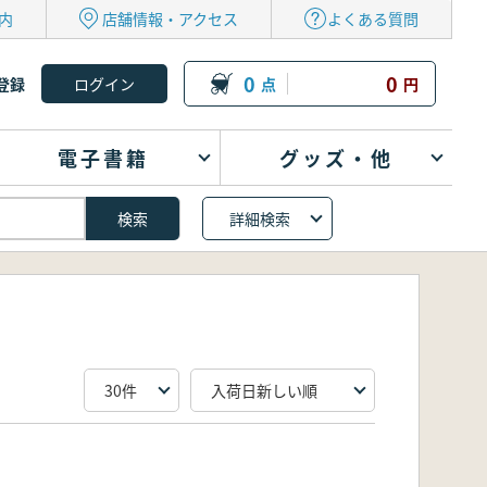
内
店舗情報・アクセス
よくある質問
0
0
登録
点
円
電子書籍
グッズ・他
詳細検索