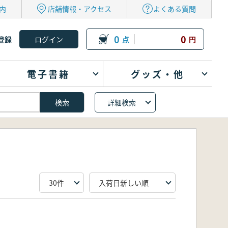
内
店舗情報・アクセス
よくある質問
0
0
登録
点
円
電子書籍
グッズ・他
詳細検索