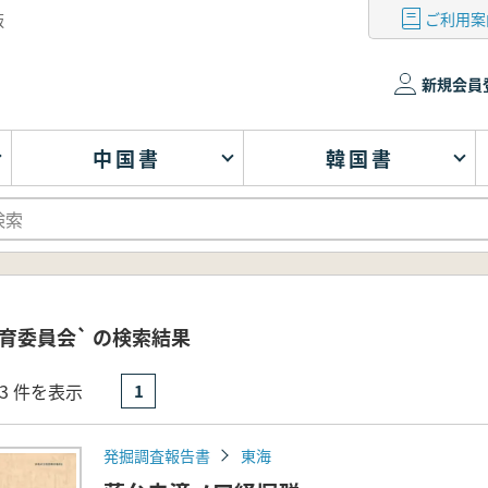
ご利用案
版
新規会員
中国書
韓国書
育委員会` の検索結果
- 3 件を表示
1
発掘調査報告書
東海