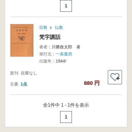
1
宗教
仏教
梵字講話
著者：
川勝政太郎 著
発行元：
一条書房
出版年：
1944/
新刊
在庫なし
＋
880 円
古書
1点
全1件中 1 - 1件を表示
1