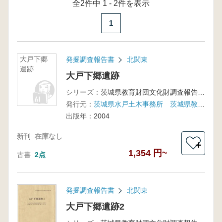
全2件中 1 - 2件を表示
1
大戸下郷
発掘調査報告書
北関東
遺跡
大戸下郷遺跡
シリーズ：
茨城県教育財団文化財調査報告第216集
発行元：
茨城県水戸土木事務所 茨城県教育財団
出版年：
2004
新刊
在庫なし
＋
1,354 円~
古書
2点
発掘調査報告書
北関東
大戸下郷遺跡2