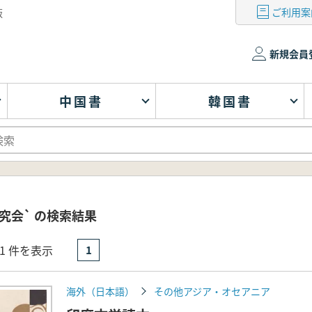
ご利用案
版
新規会員
中国書
韓国書
究会` の検索結果
- 1 件を表示
1
海外（日本語）
その他アジア・オセアニア