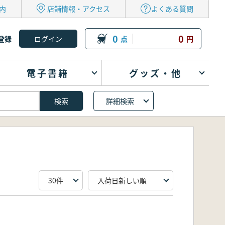
内
店舗情報・アクセス
よくある質問
0
0
登録
点
円
電子書籍
グッズ・他
詳細検索