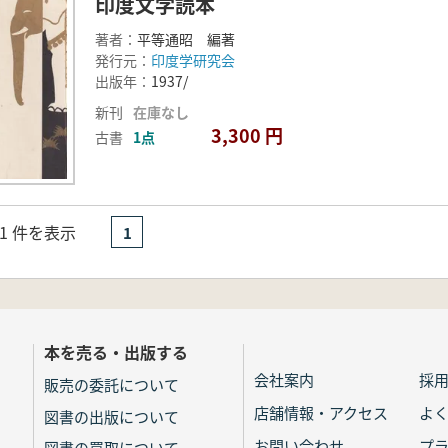
印度文学読本
著者：
平等通昭 編著
発行元：
印度学研究会
出版年：
1937/
新刊
在庫なし
3,300 円
古書
1点
- 1 件を表示
1
本を売る・出版する
会社案内
採
販売の委託について
店舗情報・アクセス
よ
図書の出版について
お問い合わせ
プ
図書の買取について