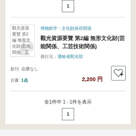
1
觀光資源
博物館学・文化財保存関係
要覽 第2
觀光資源要覽 第2編 無形文化財(芸
編 無形文
能関係、工芸技術関係)
化財(芸能
関係、工
発行元：
運輸省觀光部
芸技術関
係)
新刊
在庫なし
＋
2,200 円
古書
1点
全1件中 1 - 1件を表示
1