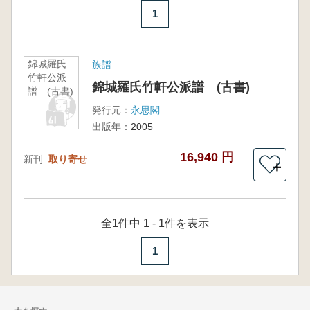
1
錦城羅氏
族譜
竹軒公派
錦城羅氏竹軒公派譜 (古書)
譜 (古書)
発行元：
永思閣
出版年：
2005
16,940 円
新刊
取り寄せ
＋
全1件中 1 - 1件を表示
1