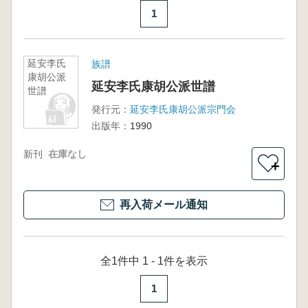
1
延安李氏
族譜
康胡公派
延安李氏康胡公派世譜
世譜
発行元：
延安李氏康胡公派宗門会
出版年：
1990
新刊
在庫なし
＋
再入荷メール通知
全1件中 1 - 1件を表示
1