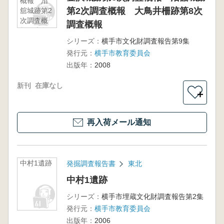
概報 沼
第2次調査概報 大鳥井柵跡第8次
舘城跡第2
次調査概
調査概報
報 大鳥
井柵跡第8
シリーズ：
横手市文化財調査報告第9集
次調査概
発行元：
横手市教育委員会
報
出版年：
2008
新刊
在庫なし
＋
再入荷メール通知
中村1遺跡
発掘調査報告書
東北
中村1遺跡
シリーズ：
横手市埋蔵文化財調査報告第2集
発行元：
横手市教育委員会
出版年：
2006