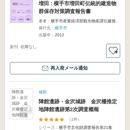
増田 : 横手市増田町伝統的建造物
群保存対策調査報告書
著者：
横手市産業経済部観光物産課伝建推進室, 工学院大学建築学部建築デザイン学科後藤研究室編
発行元：
横手市
出版年：
2012
新刊
在庫なし
＋
再入荷メール通知
陣館遺
城郭
跡・金沢
陣館遺跡・金沢城跡 金沢柵推定
城跡 金
地陣館遺跡第2次調査概報
沢柵推定
地陣館遺
（1件）
跡第2次調
査概報
シリーズ：
横手市文化財調査報告第21集