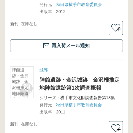
発行元：
秋田県横手市教育委員会
出版年：
2012
新刊
在庫なし
＋
再入荷メール通知
陣館遺
城郭
跡・金沢
陣館遺跡・金沢城跡 金沢柵推定
城跡 金
地陣館遺跡第1次調査概報
沢柵推定
地陣館遺
シリーズ：
横手市文化財調査報告第18集
跡第1次調
発行元：
秋田県横手市教育委員会
査概報
出版年：
2011
新刊
在庫なし
＋