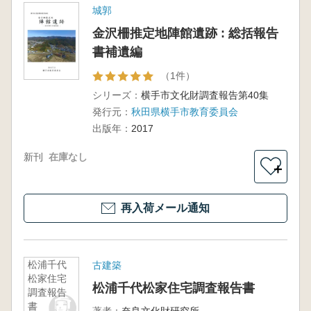
城郭
金沢柵推定地陣館遺跡 : 総括報告
書補遺編
（1件）
シリーズ：
横手市文化財調査報告第40集
発行元：
秋田県横手市教育委員会
出版年：
2017
新刊
在庫なし
＋
再入荷メール通知
松浦千代
古建築
松家住宅
松浦千代松家住宅調査報告書
調査報告
書