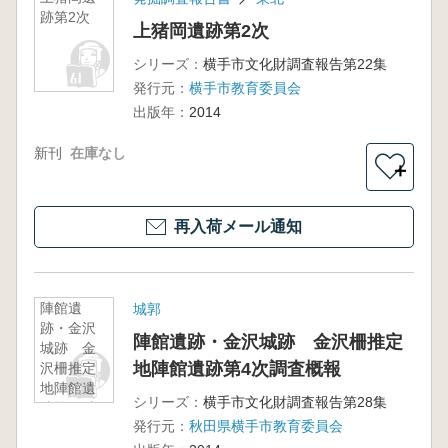
跡第2次
上猪岡遺跡第2次
シリーズ：
横手市文化財調査報告第22集
発行元：
横手市教育委員会
出版年：
2014
新刊
在庫なし
＋
再入荷メール通知
陣館遺
城郭
跡・金沢
陣館遺跡・金沢城跡 金沢柵推定
城跡 金
地陣館遺跡第4次調査概報
沢柵推定
地陣館遺
シリーズ：
横手市文化財調査報告第28集
跡第4次調
発行元：
秋田県横手市教育委員会
査概報