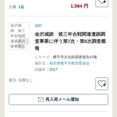
＋
1,584 円
古書
1点
金沢城
城郭
跡 後三
金沢城跡 後三年合戦関連遺跡調
年合戦関
査事業に伴う第7次・第8次調査概
連遺跡調
査事業に
報
伴う第7
次・第8次
シリーズ：
横手市文化財調査報告43集
調査概報
発行元：
秋田県横手市教育委員会
出版年：
2017
新刊
在庫なし
＋
再入荷メール通知