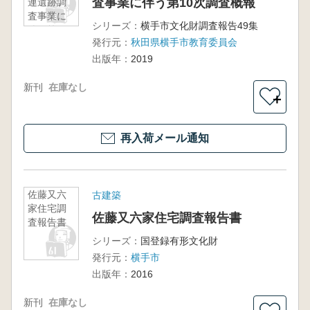
査事業に伴う第10次調査概報
連遺跡調
査事業に
シリーズ：
横手市文化財調査報告49集
伴う第10
発行元：
秋田県横手市教育委員会
次調査概
報
出版年：
2019
新刊
在庫なし
＋
再入荷メール通知
佐藤又六
古建築
家住宅調
佐藤又六家住宅調査報告書
査報告書
シリーズ：
国登録有形文化財
発行元：
横手市
出版年：
2016
新刊
在庫なし