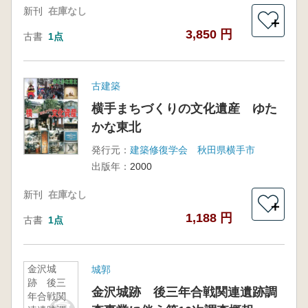
新刊
在庫なし
＋
3,850 円
古書
1点
古建築
横手まちづくりの文化遺産 ゆた
かな東北
発行元：
建築修復学会 秋田県横手市
出版年：
2000
新刊
在庫なし
＋
1,188 円
古書
1点
金沢城
城郭
跡 後三
金沢城跡 後三年合戦関連遺跡調
年合戦関