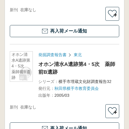
新刊
在庫なし
＋
再入荷メール通知
オホン清
発掘調査報告書
東北
水A遺跡第
オホン清水A遺跡第4・5次 薬師
4・5次
前B遺跡
薬師前B遺
跡
シリーズ：
横手市埋蔵文化財調査報告32
発行元：
秋田県横手市教育委員会
出版年：
2005/03
新刊
在庫なし
＋
再入荷メール通知