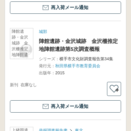
再入荷メール通知
陣館遺
城郭
跡・金沢
陣館遺跡・金沢城跡 金沢柵推定
城跡 金
地陣館遺跡第5次調査概報
沢柵推定
地陣館遺
シリーズ：
横手市文化財調査報告第34集
跡第5次調
発行元：
秋田県横手市教育委員会
査概報
出版年：
2015
新刊
在庫なし
＋
再入荷メール通知
上猪岡遺
発掘調査報告書
東北