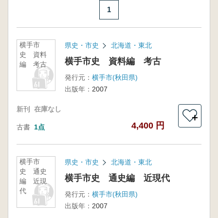
1
横手市
県史・市史
北海道・東北
史 資料
横手市史 資料編 考古
編 考古
発行元：
横手市(秋田県)
出版年：
2007
新刊
在庫なし
＋
4,400 円
古書
1点
横手市
県史・市史
北海道・東北
史 通史
横手市史 通史編 近現代
編 近現
代
発行元：
横手市(秋田県)
出版年：
2007