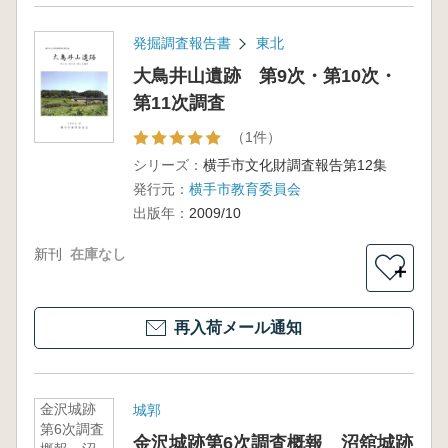
発掘調査報告書
東北
大鳥井山遺跡 第9次・第10次・
第11次調査
（1件）
シリーズ：
横手市文化財調査報告第12集
発行元：
横手市教育委員会
出版年：
2009/10
新刊
在庫なし
＋
再入荷メール通知
金沢城跡
城郭
第6次調査
金沢城跡第6次調査概報 沼舘城跡