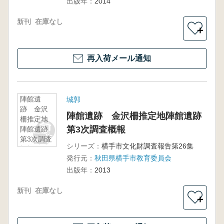
出版年：
2014
新刊
在庫なし
＋
再入荷メール通知
陣館遺
城郭
跡 金沢
陣館遺跡 金沢柵推定地陣館遺跡
柵推定地
第3次調査概報
陣館遺跡
第3次調査
シリーズ：
横手市文化財調査報告第26集
概報
発行元：
秋田県横手市教育委員会
出版年：
2013
新刊
在庫なし
＋