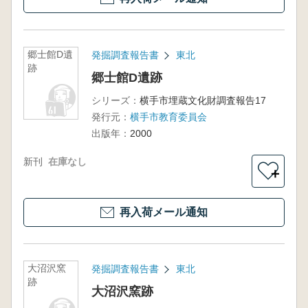
郷士館D遺
発掘調査報告書
東北
跡
郷士館D遺跡
シリーズ：
横手市埋蔵文化財調査報告17
発行元：
横手市教育委員会
出版年：
2000
新刊
在庫なし
＋
再入荷メール通知
大沼沢窯
発掘調査報告書
東北
跡
大沼沢窯跡