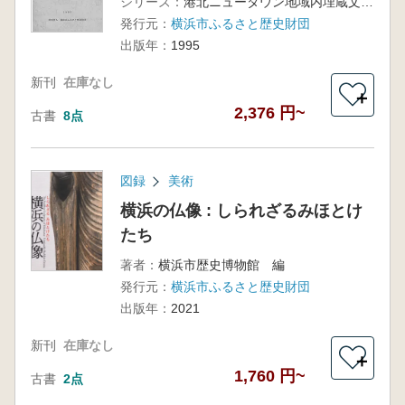
シリーズ：
港北ニュータウン地域内埋蔵文化財調査報告16
発行元：
横浜市ふるさと歴史財団
出版年：
1995
新刊
在庫なし
＋
2,376 円~
古書
8点
図録
美術
横浜の仏像 : しられざるみほとけ
たち
著者：
横浜市歴史博物館 編
発行元：
横浜市ふるさと歴史財団
出版年：
2021
新刊
在庫なし
＋
1,760 円~
古書
2点