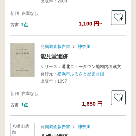
出版年：
2003
新刊
在庫なし
＋
1,100 円~
古書
2点
発掘調査報告書
神奈川
能見堂遺跡
シリーズ：
港北ニュータウン地域内埋蔵文化財調査報告22
発行元：
横浜市ふるさと歴史財団
出版年：
1997
新刊
在庫なし
＋
1,650 円
古書
1点
八幡山遺
発掘調査報告書
神奈川
跡