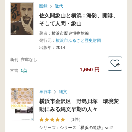
図録
近代
佐久間象山と横浜 : 海防、開港、
そして人間・象山
著者：
横浜市歴史博物館編
発行元：
横浜市ふるさと歴史財団
出版年：
2014
新刊
在庫なし
＋
1,650 円
古書
1点
単行本
縄文
横浜市金沢区 野島貝塚 環境変
動にみる縄文早期の人々
（1件）
シリーズ：
シリーズ「横浜の遺跡」vol2