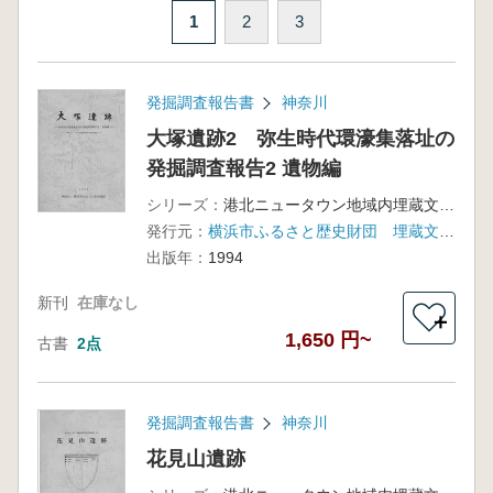
1
2
3
発掘調査報告書
神奈川
大塚遺跡2 弥生時代環濠集落址の
発掘調査報告2 遺物編
シリーズ：
港北ニュータウン地域内埋蔵文化財調査報告15
発行元：
横浜市ふるさと歴史財団 埋蔵文化財センター
出版年：
1994
新刊
在庫なし
＋
1,650 円~
古書
2点
発掘調査報告書
神奈川
花見山遺跡