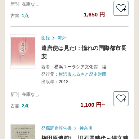
新刊
在庫なし
＋
1,650 円
古書
1点
図録
海外
遣唐使は見た! : 憧れの国際都市長
安
著者：
横浜ユーラシア文化館 編
発行元：
横浜市ふるさと歴史財団
出版年：
2013
新刊
在庫なし
＋
1,100 円~
古書
2点
発掘調査報告書
神奈川
権田原遺跡1 旧石器時代～縄文時