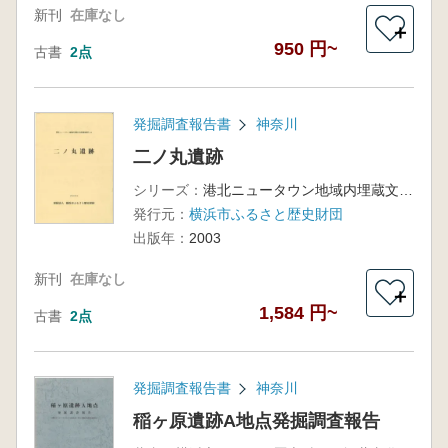
新刊
在庫なし
＋
950 円~
古書
2点
発掘調査報告書
神奈川
二ノ丸遺跡
シリーズ：
港北ニュータウン地域内埋蔵文化財調査報告34
発行元：
横浜市ふるさと歴史財団
出版年：
2003
新刊
在庫なし
＋
1,584 円~
古書
2点
発掘調査報告書
神奈川
稲ヶ原遺跡A地点発掘調査報告