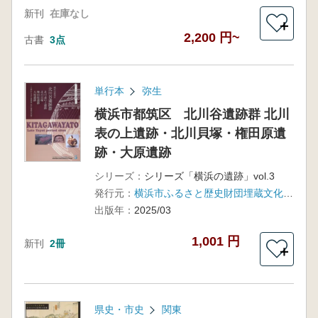
新刊
在庫なし
＋
2,200 円~
古書
3点
単行本
弥生
横浜市都筑区 北川谷遺跡群 北川
表の上遺跡・北川貝塚・権田原遺
跡・大原遺跡
シリーズ：
シリーズ「横浜の遺跡」vol.3
発行元：
横浜市ふるさと歴史財団埋蔵文化財センター
出版年：
2025/03
1,001 円
新刊
2冊
＋
県史・市史
関東