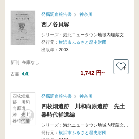
発掘調査報告書
神奈川
西ノ谷貝塚
シリーズ：
港北ニュータウン地域内埋蔵文化財調査報告 33
発行元：
横浜市ふるさと歴史財団
出版年：
2003
新刊
在庫なし
＋
1,742 円~
古書
4点
四枚畑遺
発掘調査報告書
神奈川
跡 川和
四枚畑遺跡 川和向原遺跡 先土
向原遺
器時代補遺編
跡 先土
器時代補
シリーズ：
港北ニュータウン地域内埋蔵文化財調査報告 32
遺編
発行元：
横浜市ふるさと歴史財団