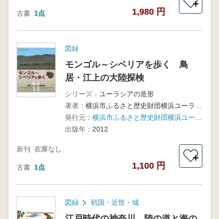
＋
1,980 円
古書
1点
図録
モンゴル～シベリアを歩く 鳥
居・江上の大陸探検
シリーズ：
ユーラシアの造形
著者：
横浜市ふるさと歴史財団横浜ユーラシア文化館 編
発行元：
横浜市ふるさと歴史財団横浜ユーラシア文化館
出版年：
2012
新刊
在庫なし
＋
1,100 円
古書
1点
図録
戦国・近世・城
江戸時代の神奈川 陸の道と海の