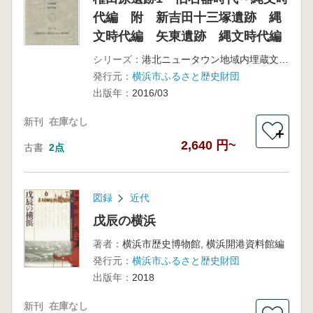
代編 附 新吉田十三塚遺跡 縄
文時代編 矢東遺跡 縄文時代編
シリーズ：
港北ニュータウン地域内埋蔵文化財調査報告48
発行元：
横浜市ふるさと歴史財団
出版年：
2016/03
新刊
在庫なし
＋
2,640 円~
古書
2点
図録
近代
戊辰の横浜
著者：
横浜市歴史博物館, 横浜開港資料館編
発行元：
横浜市ふるさと歴史財団
出版年：
2018
新刊
在庫なし