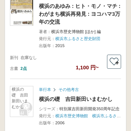
横浜のあゆみ : ヒト・モノ・マチ :
わがまち横浜再発見 : ヨコハマ3万
年の交流
著者：
横浜市歴史博物館 [ほか] 編
発行元：
横浜市ふるさと歴史財団
出版年：
2015
新刊
在庫なし
＋
1,100 円~
古書
2点
横浜の
単行本
その他考古
礎 吉田
横浜の礎 吉田新田いまむかし
新田いま
むかし
シリーズ：
特別展吉田新田開発350周年記念
発行元：
横浜市歴史博物館 横浜市ふるさと歴史財団
出版年：
2006