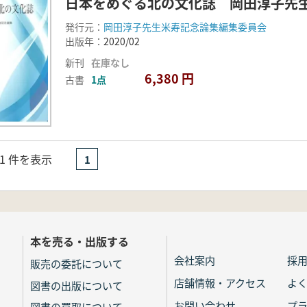
日本をめぐる北の文化誌 岡田淳子先
発行元：
岡田淳子先生米寿記念論集編集委員会
出版年：
2020/02
新刊
在庫なし
6,380 円
古書
1点
- 1 件を表示
1
本を売る・出版する
会社案内
採
販売の委託について
店舗情報・アクセス
よ
図書の出版について
お問い合わせ
プ
図書の買取について