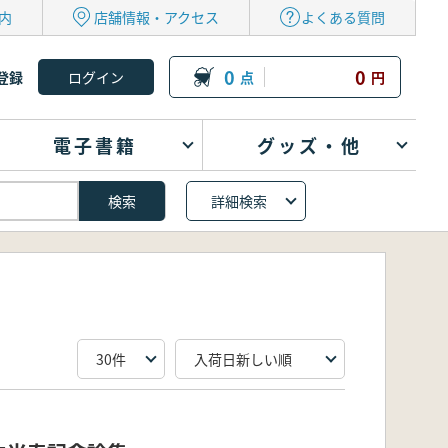
内
店舗情報・アクセス
よくある質問
0
0
登録
点
円
電子書籍
グッズ・他
詳細検索