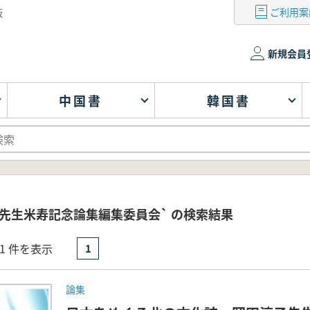
ご利用案
版
新規会員
中国書
韓国書
先生米寿記念論集編集委員会` の検索結果
- 1 件を表示
1
論集