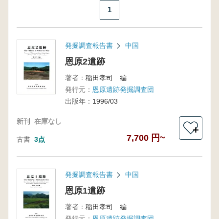
1
発掘調査報告書
中国
恩原2遺跡
著者：
稲田孝司 編
発行元：
恩原遺跡発掘調査団
出版年：
1996/03
新刊
在庫なし
＋
7,700 円~
古書
3点
発掘調査報告書
中国
恩原1遺跡
著者：
稲田孝司 編
発行元：
恩原遺跡発掘調査団