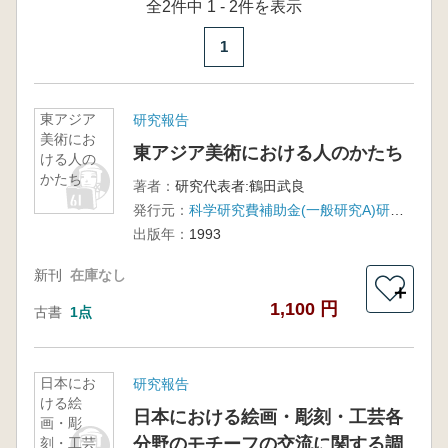
全2件中 1 - 2件を表示
1
東アジア
研究報告
美術にお
東アジア美術における人のかたち
ける人の
かたち
著者：
研究代表者:鶴田武良
発行元：
科学研究費補助金(一般研究A)研究成果報告書
出版年：
1993
新刊
在庫なし
＋
1,100 円
古書
1点
日本にお
研究報告
ける絵
日本における絵画・彫刻・工芸各
画・彫
分野のモチーフの交流に関する調
刻・工芸