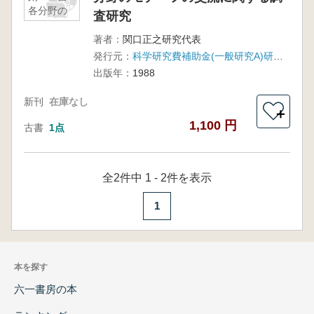
各分野の
査研究
モチーフ
の交流に
著者：
関口正之研究代表
関する調
発行元：
科学研究費補助金(一般研究A)研究成果報告書
査研究
出版年：
1988
新刊
在庫なし
＋
1,100 円
古書
1点
全2件中 1 - 2件を表示
1
本を探す
六一書房の本