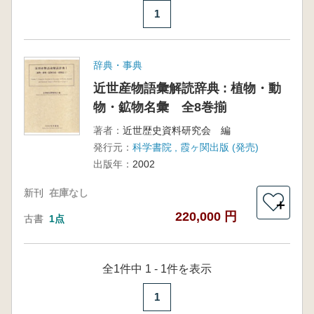
1
辞典・事典
近世産物語彙解読辞典 : 植物・動
物・鉱物名彙 全8巻揃
著者：
近世歴史資料研究会 編
発行元：
科学書院 , 霞ヶ関出版 (発売)
出版年：
2002
新刊
在庫なし
＋
220,000 円
古書
1点
全1件中 1 - 1件を表示
1