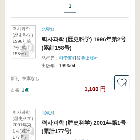
1
력사과학
北朝鮮
(歴史科学)
력사과학 (歴史科学) 1996年第2号
1996年第
(累計158号)
2号(累計
158号)
発行元：
科学百科辞典出版社
出版年：
1996/04
新刊
在庫なし
＋
1,100 円
古書
1点
력사과학
北朝鮮
(歴史科学)
력사과학 (歴史科学) 2001年第1号
2001年第
(累計177号)
1号(累計
177号)