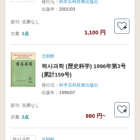
発行元：
科学百科辞典出版社
出版年：
2001/03
新刊
在庫なし
＋
1,100 円
古書
1点
北朝鮮
력사과학 (歴史科学) 1996年第3号
(累計159号)
発行元：
科学百科辞典出版社
出版年：
1996/07
新刊
在庫なし
＋
880 円~
古書
2点
력사과학
北朝鮮