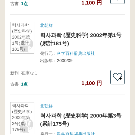
1,100 円
古書
1点
력사과학
北朝鮮
(歴史科学)
력사과학 (歴史科学) 2002年第1号
2002年第
(累計181号)
1号(累計
181号)
発行元：
科学百科辞典出版社
出版年：
2000/09
新刊
在庫なし
＋
1,100 円
古書
1点
력사과학
北朝鮮
(歴史科学)
력사과학 (歴史科学) 2000年第3号
2000年第
(累計175号)
3号(累計
175号)
発行元：
科学百科辞典出版社