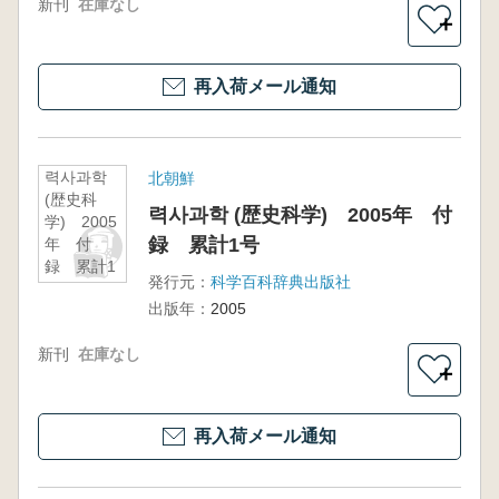
新刊
在庫なし
＋
再入荷メール通知
력사과학
北朝鮮
(歴史科
력사과학 (歴史科学) 2005年 付
学) 2005
録 累計1号
年 付
録 累計1
発行元：
科学百科辞典出版社
号
出版年：
2005
新刊
在庫なし
＋
再入荷メール通知