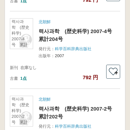
792 円
古書
1点
력사과
北朝鮮
학 (歴史
력사과학 (歴史科学) 2007-4号
科学)
累計204号
2007-4
号 累計
発行元：
科学百科辞典出版社
204号
出版年：
2007
新刊
在庫なし
＋
792 円
古書
1点
력사과
北朝鮮
학 (歴史
력사과학 (歴史科学) 2007-2号
科学)
累計202号
2007-2
号 累計
発行元：
科学百科辞典出版社
202号