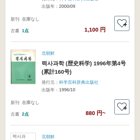
出版年：
2000/09
新刊
在庫なし
＋
1,100 円
古書
1点
北朝鮮
력사과학 (歴史科学) 1996年第4号
(累計160号)
発行元：
科学百科辞典出版社
出版年：
1996/10
新刊
在庫なし
＋
880 円~
古書
2点
력사과
北朝鮮