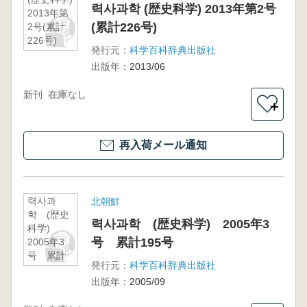
력사과학 (歴史科学) 2013年第2号
2013年第
(累計226号)
2号(累計
226号)
発行元：
科学百科辞典出版社
出版年：
2013/06
新刊
在庫なし
＋
再入荷メール通知
력사과
北朝鮮
학 (歴史
력사과학 (歴史科学) 2005年3
科学)
号 累計195号
2005年3
号 累計
発行元：
科学百科辞典出版社
195号
出版年：
2005/09