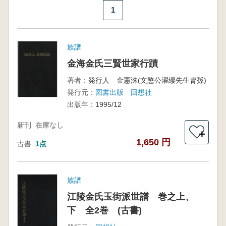
1
族譜
金海金氏三賢世家行蹟
著者：
発行人 金憲洙(文愍公濯纓先生胄孫)
発行元：
図書出版 回想社
出版年：
1995/12
新刊
在庫なし
＋
1,650 円
古書
1点
族譜
江陵金氏玉街派世譜 巻之上、
下 全2巻 (古書)