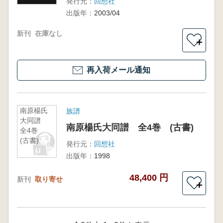
発行元：
回想社
出版年：
2003/04
新刊
在庫なし
＋
再入荷メール通知
南原楊氏
族譜
大同譜
南原楊氏大同譜 全4巻 (古書)
全4巻
(古書)
発行元：
回想社
出版年：
1998
48,400 円
新刊
取り寄せ
＋