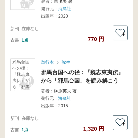
著者：
東茂美 著
発行元：
海鳥社
出版年：
2020
新刊
在庫なし
＋
770 円
古書
1点
邪馬台国
単行本
弥生
への径 :
邪馬台国への径 : 『魏志東夷伝』
『魏志東
から「邪馬台国」を読み解こう
夷伝』か
ら「邪馬
著者：
榊原英夫 著
台国」を
発行元：
海鳥社
読み解こ
う
出版年：
2015
新刊
在庫なし
＋
1,320 円
古書
1点