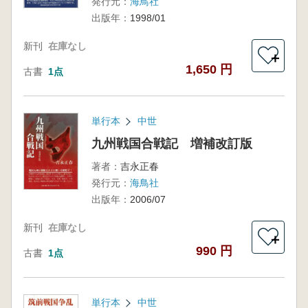
発行元：
海鳥社
出版年：
1998/01
新刊
在庫なし
＋
1,650 円
古書
1点
単行本
中世
九州戦国合戦記 増補改訂版
著者：
吉永正春
発行元：
海鳥社
出版年：
2006/07
新刊
在庫なし
＋
990 円
古書
1点
単行本
中世