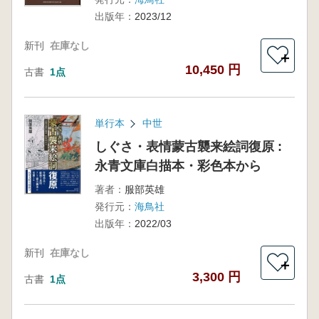
出版年：
2023/12
新刊
在庫なし
＋
10,450 円
古書
1点
単行本
中世
しぐさ・表情蒙古襲来絵詞復原 :
永青文庫白描本・彩色本から
著者：
服部英雄
発行元：
海鳥社
出版年：
2022/03
新刊
在庫なし
＋
3,300 円
古書
1点