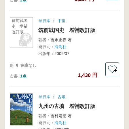
古書
2点
筑前戦国
単行本
中世
史 増補
筑前戦国史 増補改訂版
改訂版
著者：
吉永正春 著
発行元：
海鳥社
出版年：
2009/07
新刊
在庫なし
＋
1,430 円
古書
1点
単行本
古墳
九州の古墳 増補改訂版
著者：
吉村靖徳 著
発行元：
海鳥社