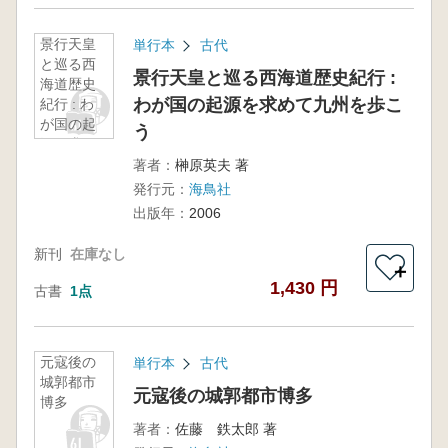
景行天皇
単行本
古代
と巡る西
景行天皇と巡る西海道歴史紀行 :
海道歴史
わが国の起源を求めて九州を歩こ
紀行 : わ
が国の起
う
源を求め
て九州を
著者：
榊原英夫 著
歩こう
発行元：
海鳥社
出版年：
2006
新刊
在庫なし
＋
1,430 円
古書
1点
元寇後の
単行本
古代
城郭都市
元寇後の城郭都市博多
博多
著者：
佐藤 鉄太郎 著