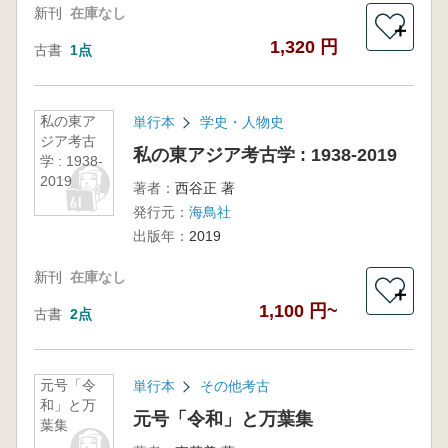
新刊
在庫なし
＋
1,320 円
古書
1点
私の東ア
単行本
学史・人物史
ジア考古
私の東アジア考古学 : 1938-2019
学 : 1938-
2019
著者：
西谷正 著
発行元：
海鳥社
出版年：
2019
新刊
在庫なし
＋
1,100 円~
古書
2点
元号「令
単行本
その他考古
和」と万
元号「令和」と万葉集
葉集