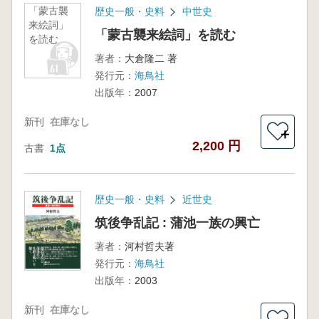
「蒙古襲
歴史一般・史料
中世史
来絵詞」
「蒙古襲来絵詞」を読む
を読む
著者：
大倉隆二 著
発行元：
海鳥社
出版年：
2007
新刊
在庫なし
＋
2,200 円
古書
1点
歴史一般・史料
近世史
筑後争乱記 : 蒲池一族の興亡
著者：
河村哲夫著
発行元：
海鳥社
出版年：
2003
新刊
在庫なし