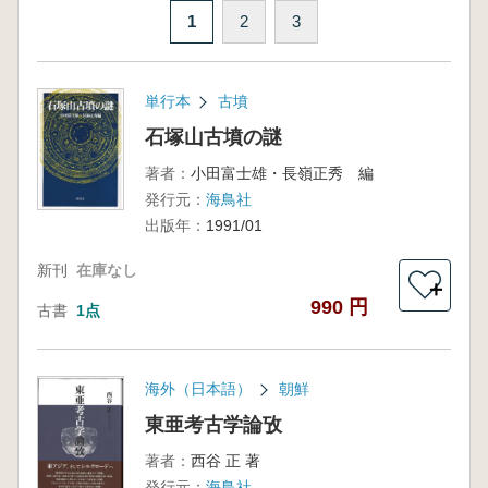
1
2
3
単行本
古墳
石塚山古墳の謎
著者：
小田富士雄・長嶺正秀 編
発行元：
海鳥社
出版年：
1991/01
新刊
在庫なし
＋
990 円
古書
1点
海外（日本語）
朝鮮
東亜考古学論攷
著者：
西谷 正 著
発行元：
海鳥社