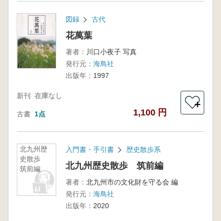
図録
古代
花萬葉
著者：
川口小夜子 写真
発行元：
海鳥社
出版年：
1997
新刊
在庫なし
＋
1,100 円
古書
1点
北九州歴
入門書・手引書
歴史散歩系
史散歩
北九州歴史散歩 筑前編
筑前編
著者：
北九州市の文化財を守る会 編
発行元：
海鳥社
出版年：
2020