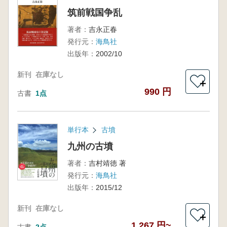
筑前戦国争乱
著者：
吉永正春
発行元：
海鳥社
出版年：
2002/10
新刊
在庫なし
＋
990 円
古書
1点
単行本
古墳
九州の古墳
著者：
吉村靖徳 著
発行元：
海鳥社
出版年：
2015/12
新刊
在庫なし
＋
1,267 円~