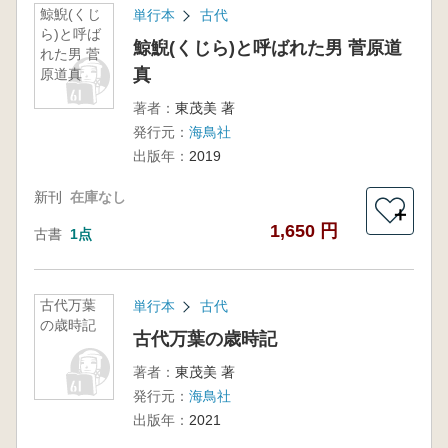
鯨鯢(くじ
単行本
古代
ら)と呼ば
鯨鯢(くじら)と呼ばれた男 菅原道
れた男 菅
真
原道真
著者：
東茂美 著
発行元：
海鳥社
出版年：
2019
新刊
在庫なし
＋
1,650 円
古書
1点
古代万葉
単行本
古代
の歳時記
古代万葉の歳時記
著者：
東茂美 著
発行元：
海鳥社
出版年：
2021