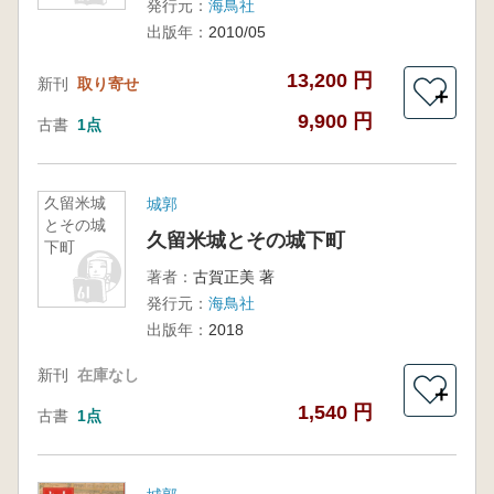
発行元：
海鳥社
出版年：
2010/05
13,200 円
新刊
取り寄せ
＋
9,900 円
古書
1点
久留米城
城郭
とその城
久留米城とその城下町
下町
著者：
古賀正美 著
発行元：
海鳥社
出版年：
2018
新刊
在庫なし
＋
1,540 円
古書
1点