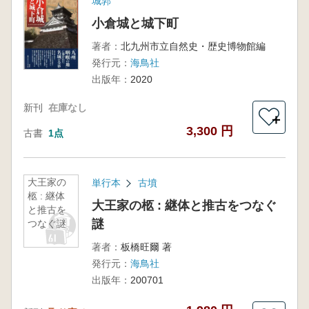
城郭
小倉城と城下町
著者：
北九州市立自然史・歴史博物館編
発行元：
海鳥社
出版年：
2020
新刊
在庫なし
＋
3,300 円
古書
1点
大王家の
単行本
古墳
柩 : 継体
大王家の柩 : 継体と推古をつなぐ
と推古を
謎
つなぐ謎
著者：
板橋旺爾 著
発行元：
海鳥社
出版年：
200701