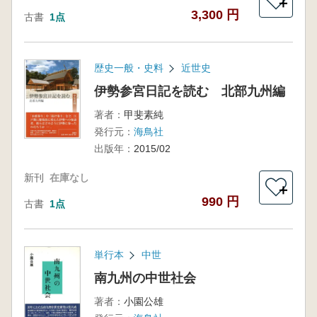
＋
3,300 円
古書
1点
歴史一般・史料
近世史
伊勢参宮日記を読む 北部九州編
著者：
甲斐素純
発行元：
海鳥社
出版年：
2015/02
新刊
在庫なし
＋
990 円
古書
1点
単行本
中世
南九州の中世社会
著者：
小園公雄