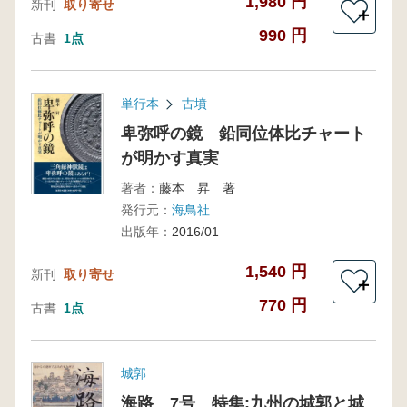
1,980 円
新刊
取り寄せ
＋
990 円
古書
1点
単行本
古墳
卑弥呼の鏡 鉛同位体比チャート
が明かす真実
著者：
藤本 昇 著
発行元：
海鳥社
出版年：
2016/01
1,540 円
新刊
取り寄せ
＋
770 円
古書
1点
城郭
海路 7号 特集:九州の城郭と城