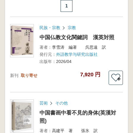
1
民族・宗教
宗教
中国仏教文化関鍵詞 漢英対照
著者：
李雪涛 編著 呉思遠 訳
発行元：
外語教学与研究出版社
出版年：
2026/04
7,920 円
新刊
取り寄せ
＋
芸術
その他
中国書画中看不見的身体(英漢対
照)
著者：
高建平 著 張氷 訳