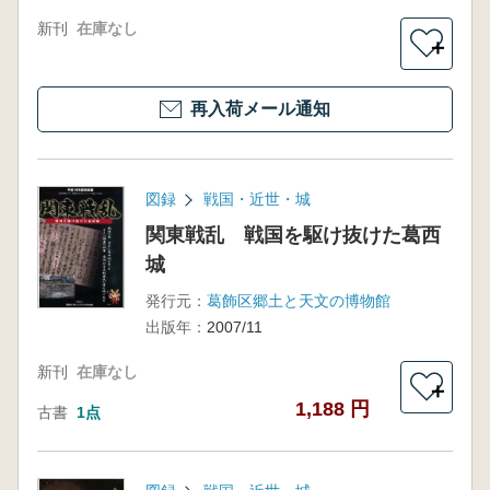
新刊
在庫なし
＋
再入荷メール通知
図録
戦国・近世・城
関東戦乱 戦国を駆け抜けた葛西
城
発行元：
葛飾区郷土と天文の博物館
出版年：
2007/11
新刊
在庫なし
＋
1,188 円
古書
1点