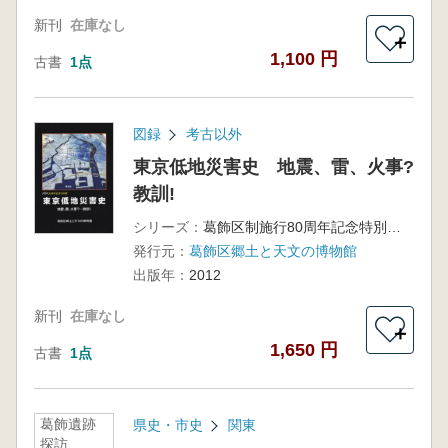
新刊
在庫なし
＋
1,100 円
古書
1点
図録
考古以外
東京低地災害史 地震、雷、火事?
教訓!
シリーズ：
葛飾区制施行80周年記念特別展図録
発行元：
葛飾区郷土と天文の博物館
出版年：
2012
新刊
在庫なし
＋
1,650 円
古書
1点
葛飾遺跡
県史・市史
関東
探訪