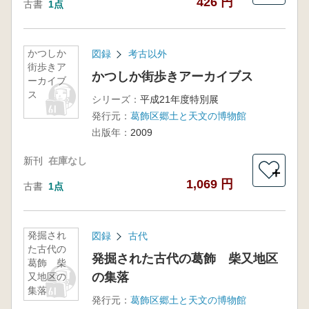
426 円
古書
1点
かつしか
図録
考古以外
街歩きア
かつしか街歩きアーカイブス
ーカイブ
ス
シリーズ：
平成21年度特別展
発行元：
葛飾区郷土と天文の博物館
出版年：
2009
新刊
在庫なし
＋
1,069 円
古書
1点
発掘され
図録
古代
た古代の
発掘された古代の葛飾 柴又地区
葛飾 柴
の集落
又地区の
集落
発行元：
葛飾区郷土と天文の博物館