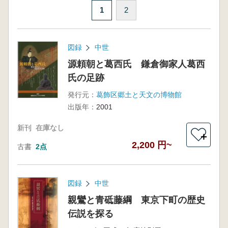
1
2
図録
中世
源頼朝と葛西氏 鎌倉御家人葛西
氏の足跡
発行元：
葛飾区郷土と天文の博物館
出版年：
2001
新刊
在庫なし
＋
2,200 円~
古書
2点
図録
中世
親鸞と青砥藤綱 東京下町の歴史
伝説を探る