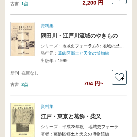
2,200 円
古書
1点
資料集
隅田川・江戸川流域のやきもの
シリーズ：
地域史フォーラム8 : 地域の歴史を求めて
発行元：
葛飾区郷土と天文の博物館
出版年：
1999
新刊
在庫なし
＋
704 円~
古書
2点
資料集
江戸・東京と葛飾・柴又
シリーズ：
平成28年度 地域史フォーラム 地域の歴史を求めて
著者：
葛飾区郷土と天文の博物館編