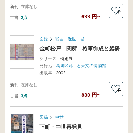
新刊
在庫なし
＋
633 円~
古書
2点
図録
戦国・近世・城
金町松戸 関所 将軍御成と船橋
シリーズ：
特別展
発行元：
葛飾区郷土と天文の博物館
出版年：
2002
新刊
在庫なし
＋
880 円~
古書
3点
図録
中世
下町・中世再発見