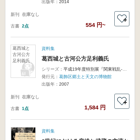
出版年：
2014
新刊
在庫なし
＋
554 円~
古書
2点
葛西城と
資料集
古河公方
葛西城と古河公方足利義氏
足利義氏
シリーズ：
平成19年度特別展『関東戦乱-戦国を駆け抜けた葛西城-』記念シンポジウム
発行元：
葛飾区郷土と天文の博物館
出版年：
2007
新刊
在庫なし
＋
1,584 円
古書
1点
資料集