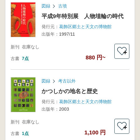
図録
古墳
平成9年特別展 人物埴輪の時代
発行元：
葛飾区郷土と天文の博物館
出版年：
1997/11
新刊
在庫なし
＋
880 円~
古書
7点
図録
考古以外
かつしかの地名と歴史
発行元：
葛飾区郷土と天文の博物館
出版年：
2003
新刊
在庫なし
＋
1,100 円
古書
1点