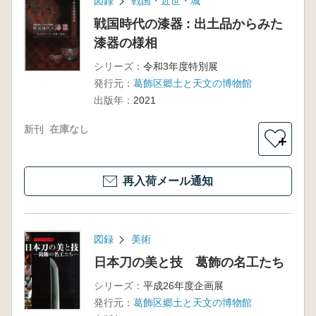
図録
戦国・近世・城
戦国時代の漆器 : 出土品からみた
漆器の様相
シリーズ：
令和3年度特別展
発行元：
葛飾区郷土と天文の博物館
出版年：
2021
新刊
在庫なし
＋
再入荷メール通知
図録
美術
日本刀の美と技 葛飾の名工たち
シリーズ：
平成26年度企画展
発行元：
葛飾区郷土と天文の博物館