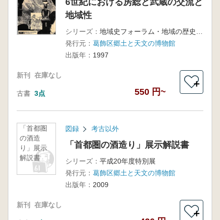
6世紀における房総と武蔵の交流と
地域性
シリーズ：
地域史フォーラム・地域の歴史を求めて・資料集
発行元：
葛飾区郷土と天文の博物館
出版年：
1997
新刊
在庫なし
＋
550 円~
古書
3点
「首都圏
図録
考古以外
の酒造
「首都圏の酒造り」展示解説書
り」展示
解説書
シリーズ：
平成20年度特別展
発行元：
葛飾区郷土と天文の博物館
出版年：
2009
新刊
在庫なし
＋