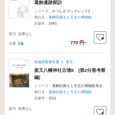
葛飾遺跡探訪
シリーズ：
かつしかブックレット2
発行元：
葛飾区郷土と天文の博物館
出版年：
1993
新刊
在庫なし
＋
770 円~
古書
3点
発掘調査報告書
東京
柴又八幡神社古墳8 (第2分冊考察
編)
シリーズ：
葛飾区郷土と天文の博物館考古学調査報告書第20集
発行元：
葛飾区郷土と天文の博物館
出版年：
2011
新刊
在庫なし
＋