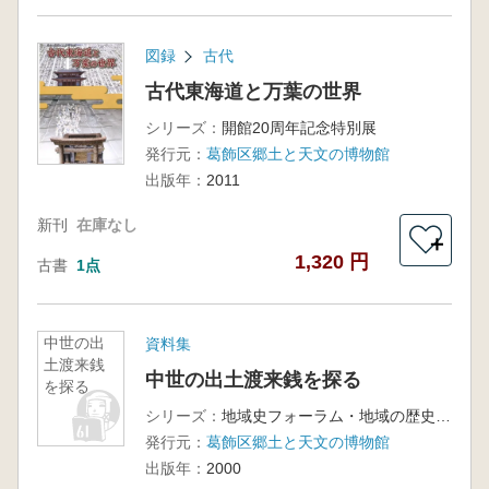
図録
古代
古代東海道と万葉の世界
シリーズ：
開館20周年記念特別展
発行元：
葛飾区郷土と天文の博物館
出版年：
2011
新刊
在庫なし
＋
1,320 円
古書
1点
中世の出
資料集
土渡来銭
中世の出土渡来銭を探る
を探る
シリーズ：
地域史フォーラム・地域の歴史を求めて
発行元：
葛飾区郷土と天文の博物館
出版年：
2000