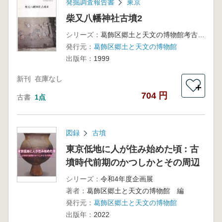
発掘調査報告書
東京
柴又八幡神社古墳2
シリーズ：
葛飾区郷土と天文の博物館考古学調査報告第9集
発行元：
葛飾区郷土と天文の博物館
出版年：
1999
新刊
在庫なし
＋
704 円
古書
1点
図録
古墳
東京低地に人が住み始めた頃 : 古
墳時代前期のかつしかとその周辺
シリーズ：
令和4年度企画展
著者：
葛飾区郷土と天文の博物館 編
発行元：
葛飾区郷土と天文の博物館
出版年：
2022