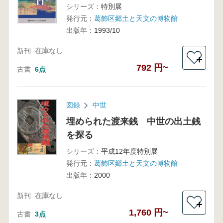
シリーズ：
特別展
発行元：
葛飾区郷土と天文の博物館
出版年：
1993/10
新刊
在庫なし
＋
792 円~
古書
6点
図録
中世
埋められた渡来銭 中世の出土銭
を探る
シリーズ：
平成12年度特別展
発行元：
葛飾区郷土と天文の博物館
出版年：
2000
新刊
在庫なし
＋
1,760 円~
古書
3点