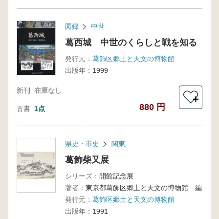
図録
中世
葛西城 中世のくらしと戦を知る
発行元：
葛飾区郷土と天文の博物館
出版年：
1999
新刊
在庫なし
＋
880 円
古書
1点
県史・市史
関東
葛飾柴又展
シリーズ：
開館記念展
著者：
東京都葛飾区郷土と天文の博物館 編
発行元：
葛飾区郷土と天文の博物館
出版年：
1991