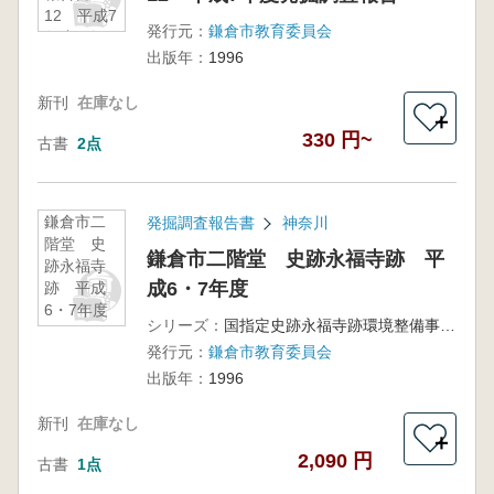
12 平成7
発行元：
鎌倉市教育委員会
年度発掘
出版年：
1996
調査報告
新刊
在庫なし
＋
330 円~
古書
2点
鎌倉市二
発掘調査報告書
神奈川
階堂 史
鎌倉市二階堂 史跡永福寺跡 平
跡永福寺
成6・7年度
跡 平成
6・7年度
シリーズ：
国指定史跡永福寺跡環境整備事業に係る発掘調査概要報告書:平成6・7年度
発行元：
鎌倉市教育委員会
出版年：
1996
新刊
在庫なし
＋
2,090 円
古書
1点