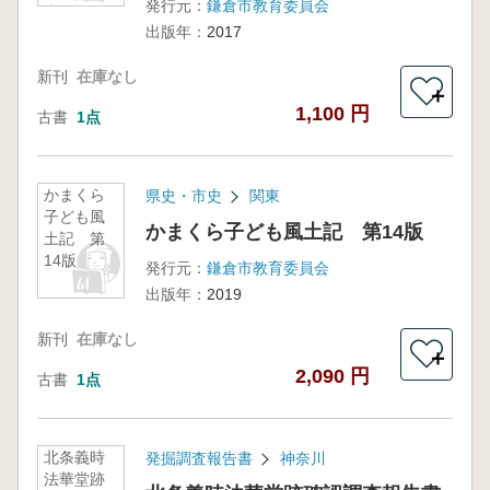
発行元：
鎌倉市教育委員会
書
出版年：
2017
新刊
在庫なし
＋
1,100 円
古書
1点
かまくら
県史・市史
関東
子ども風
かまくら子ども風土記 第14版
土記 第
14版
発行元：
鎌倉市教育委員会
出版年：
2019
新刊
在庫なし
＋
2,090 円
古書
1点
北条義時
発掘調査報告書
神奈川
法華堂跡