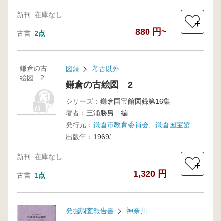
新刊
在庫なし
＋
880 円~
古書
2点
鎌倉の古
図録
考古以外
絵図 2
鎌倉の古絵図 2
シリーズ：
鎌倉国宝館図録第16集
著者：
三浦勝男 編
発行元：
鎌倉市教育委員会、鎌倉国宝館
出版年：
1969/
新刊
在庫なし
＋
1,320 円
古書
1点
発掘調査報告書
神奈川