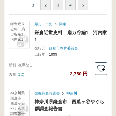
1
2
3
4
5
鎌倉近世
県史・市史
関東
史料 扇
鎌倉近世史料 扇ガ谷編1 河内家
ガ谷編1
1
河内家1
発行元：
鎌倉市教育委員会
出版年：
1999
新刊
在庫なし
＋
2,750 円
古書
1点
神奈川県
発掘調査報告書
神奈川
鎌倉市
神奈川県鎌倉市 西瓜ヶ谷やぐら
西瓜ヶ谷
群調査報告書
やぐら群
調査報告