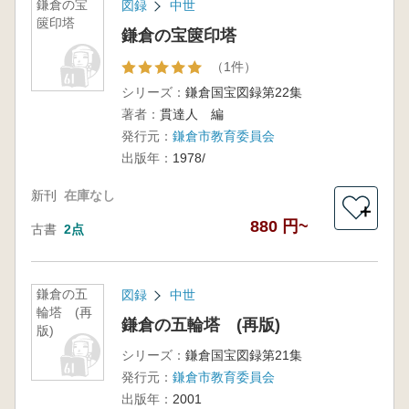
鎌倉の宝
図録
中世
篋印塔
鎌倉の宝篋印塔
（1件）
シリーズ：
鎌倉国宝図録第22集
著者：
貫達人 編
発行元：
鎌倉市教育委員会
出版年：
1978/
新刊
在庫なし
＋
880 円~
古書
2点
鎌倉の五
図録
中世
輪塔 (再
鎌倉の五輪塔 (再版)
版)
シリーズ：
鎌倉国宝図録第21集
発行元：
鎌倉市教育委員会
出版年：
2001