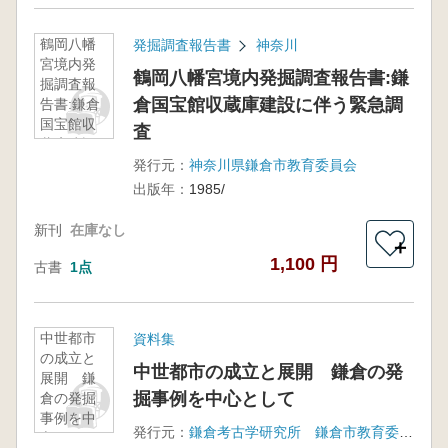
鶴岡八幡
発掘調査報告書
神奈川
宮境内発
鶴岡八幡宮境内発掘調査報告書:鎌
掘調査報
倉国宝館収蔵庫建設に伴う緊急調
告書:鎌倉
国宝館収
査
蔵庫建設
に伴う緊
発行元：
神奈川県鎌倉市教育委員会
急調査
出版年：
1985/
新刊
在庫なし
＋
1,100 円
古書
1点
中世都市
資料集
の成立と
中世都市の成立と展開 鎌倉の発
展開 鎌
掘事例を中心として
倉の発掘
事例を中
発行元：
鎌倉考古学研究所 鎌倉市教育委員会
心として