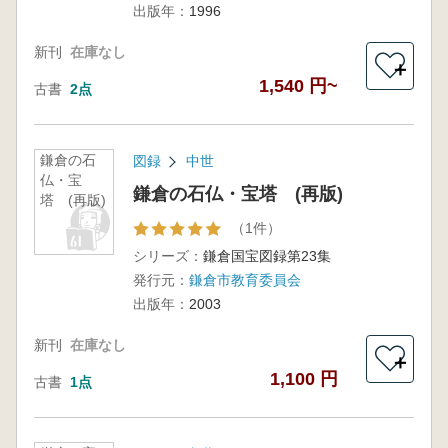
出版年：
1996
新刊
在庫なし
＋
1,540 円~
古書
2点
鎌倉の石
図録
中世
仏・宝
鎌倉の石仏・宝塔 (再版)
塔 (再版)
（1件）
シリーズ：
鎌倉国宝図録第23集
発行元：
鎌倉市教育委員会
出版年：
2003
新刊
在庫なし
＋
1,100 円
古書
1点