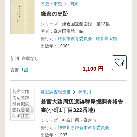
県史・市史
関東
鎌倉の史跡
シリーズ：
鎌倉国宝館図録 第13集
著者：
鎌倉国宝館 編
発行元：
鎌倉市教育委員会 : 鎌倉国宝館
出版年：
1966/
新刊
在庫なし
＋
1,100 円
古書
1点
若宮大路
発掘調査報告書
神奈川
周辺遺跡
若宮大路周辺遺跡群発掘調査報告
群発掘調
書(小町1丁目322番地)
査報告書
(小町1丁
シリーズ：
神奈川県・鎌倉市
目322番
発行元：
神奈川県鎌倉市教育委員会
地)
出版年：
1997