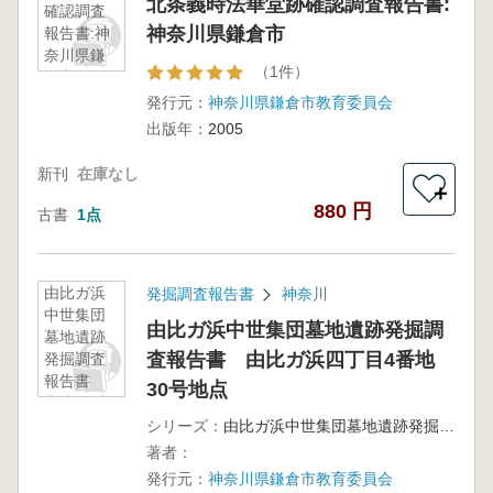
北条義時法華堂跡確認調査報告書:
確認調査
神奈川県鎌倉市
報告書:神
奈川県鎌
（1件）
倉市
発行元：
神奈川県鎌倉市教育委員会
出版年：
2005
新刊
在庫なし
＋
880 円
古書
1点
由比ガ浜
発掘調査報告書
神奈川
中世集団
由比ガ浜中世集団墓地遺跡発掘調
墓地遺跡
査報告書 由比ガ浜四丁目4番地
発掘調査
報告書
30号地点
由比ガ浜
四丁目4番
シリーズ：
由比ガ浜中世集団墓地遺跡発掘調査団編
地30号地
著者：
点
発行元：
神奈川県鎌倉市教育委員会