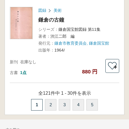
図録
美術
鎌倉の古鐘
シリーズ：
鎌倉国宝館図録 第11集
著者：
渋江二郎 編
発行元：
鎌倉市教育委員会, 鎌倉国宝館
出版年：
1964/
新刊
在庫なし
＋
880 円
古書
1点
全121件中 1 - 30件を表示
1
2
3
4
5