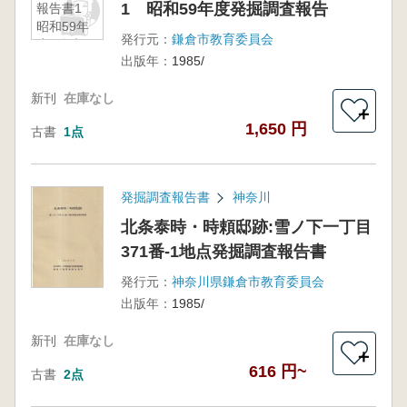
1 昭和59年度発掘調査報告
報告書1
昭和59年
発行元：
鎌倉市教育委員会
度発掘調
出版年：
1985/
査報
告
新刊
在庫なし
＋
1,650 円
古書
1点
発掘調査報告書
神奈川
北条泰時・時頼邸跡:雪ノ下一丁目
371番-1地点発掘調査報告書
発行元：
神奈川県鎌倉市教育委員会
出版年：
1985/
新刊
在庫なし
＋
616 円~
古書
2点