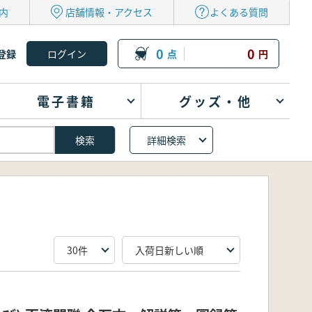
内
店舗情報・アクセス
よくある質問
0
0
登録
点
円
電子書籍
グッズ・他
詳細検索