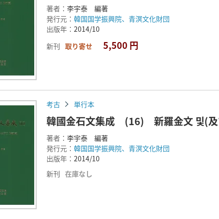
著者：
李宇泰 編著
発行元：
韓国国学振興院、青溟文化財団
出版年：
2014/10
5,500 円
新刊
取り寄せ
考古
単行本
韓國金石文集成 (16) 新羅金文 및(
著者：
李宇泰 編著
発行元：
韓国国学振興院、青溟文化財団
出版年：
2014/10
新刊
在庫なし