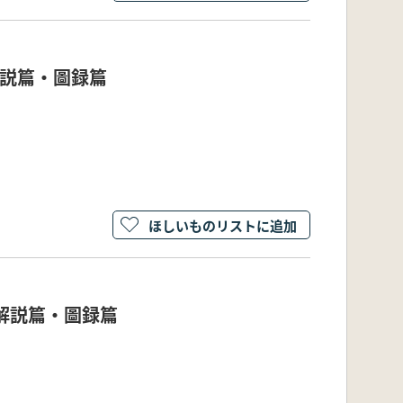
解説篇・圖録篇
ほしいものリストに追加
 解説篇・圖録篇