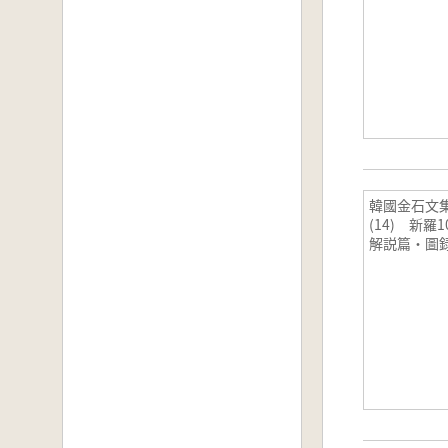
韓國金石
(14) 新
解説篇・圖