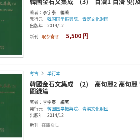
韓國金石文集成 (3) 百濟1 百濟 및
著者：
李宇泰 編著
発行元：
韓国国学振興院、青溟文化財団
出版年：
2014/12
5,500 円
新刊
取り寄せ
考古
単行本
韓國金石文集成 (2) 高句麗2 高句麗
圖録篇
著者：
李宇泰 編著
発行元：
韓国国学振興院、青溟文化財団
出版年：
2014/12
新刊
在庫なし