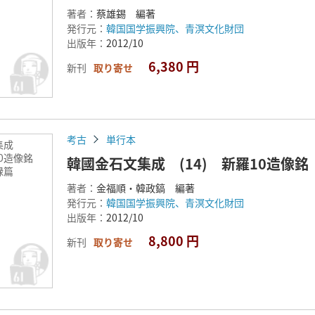
著者：
蔡雄錫 編著
発行元：
韓国国学振興院、青溟文化財団
出版年：
2012/10
6,380 円
新刊
取り寄せ
考古
単行本
文集成
羅10造像銘
韓國金石文集成 (14) 新羅10造像
録篇
著者：
金福順・韓政鎬 編著
発行元：
韓国国学振興院、青溟文化財団
出版年：
2012/10
8,800 円
新刊
取り寄せ