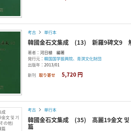
考古
単行本
韓國金石文集成 (13) 新羅9碑文9
著者：
河日植 編著
発行元：
韓国国学振興院、青溟文化財団
出版年：
2013/01
5,720 円
新刊
取り寄せ
考古
単行本
文集成
9金文 및 기
韓國金石文集成 (35) 高麗19金文 및
びその他)
篇
録篇