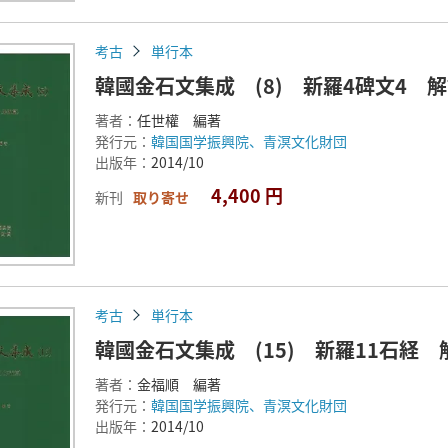
考古
単行本
韓國金石文集成 (8) 新羅4碑文4 
著者：
任世權 編著
発行元：
韓国国学振興院、青溟文化財団
出版年：
2014/10
4,400 円
新刊
取り寄せ
考古
単行本
韓國金石文集成 (15) 新羅11石経
著者：
金福順 編著
発行元：
韓国国学振興院、青溟文化財団
出版年：
2014/10