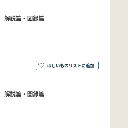
1 解説篇・図録篇
ほしいものリストに追加
8 解説篇・圖録篇