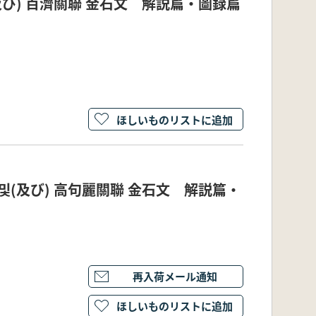
(及び) 百濟關聯 金石文 解説篇・圖録篇
ほしいものリストに追加
 및(及び) 高句麗關聯 金石文 解説篇・
再入荷メール通知
ほしいものリストに追加