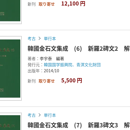
12,100 円
新刊
取り寄せ
考古
単行本
韓國金石文集成 (6) 新羅2碑文2 
著者：
李宇泰 編著
発行元：
韓国国学振興院、青溟文化財団
出版年：
2014/10
5,500 円
新刊
取り寄せ
考古
単行本
韓國金石文集成 (7) 新羅3碑文3 