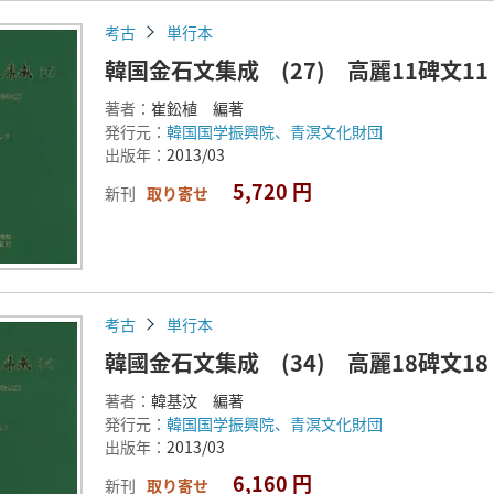
考古
単行本
韓国金石文集成 (27) 高麗11碑文1
著者：
崔鈆植 編著
発行元：
韓国国学振興院、青溟文化財団
出版年：
2013/03
5,720 円
新刊
取り寄せ
考古
単行本
韓國金石文集成 (34) 高麗18碑文1
著者：
韓基汶 編著
発行元：
韓国国学振興院、青溟文化財団
出版年：
2013/03
6,160 円
新刊
取り寄せ