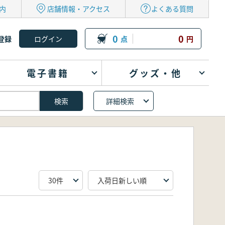
内
店舗情報・アクセス
よくある質問
0
0
登録
点
円
電子書籍
グッズ・他
詳細検索