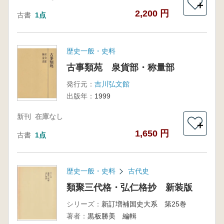
＋
2,200 円
古書
1点
歴史一般・史料
古事類苑 泉貨部・称量部
発行元：
吉川弘文館
出版年：
1999
新刊
在庫なし
＋
1,650 円
古書
1点
歴史一般・史料
古代史
類聚三代格・弘仁格抄 新装版
シリーズ：
新訂増補国史大系 第25巻
著者：
黒板勝美 編輯