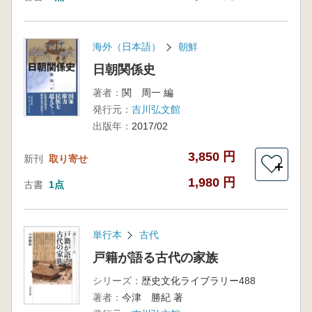
海外（日本語）
朝鮮
日朝関係史
著者：
関 周一 編
発行元：
吉川弘文館
出版年：
2017/02
3,850 円
新刊
取り寄せ
＋
1,980 円
古書
1点
単行本
古代
戸籍が語る古代の家族
シリーズ：
歴史文化ライブラリー488
著者：
今津 勝紀 著