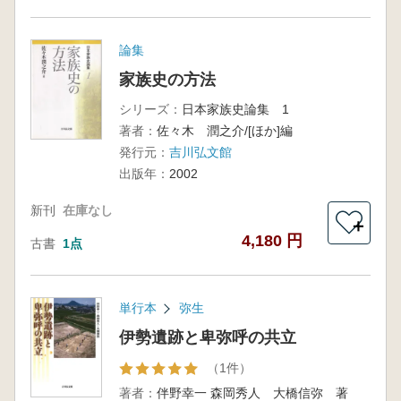
論集
家族史の方法
シリーズ：
日本家族史論集 1
著者：
佐々木 潤之介/[ほか]編
発行元：
吉川弘文館
出版年：
2002
新刊
在庫なし
＋
4,180 円
古書
1点
単行本
弥生
伊勢遺跡と卑弥呼の共立
（1件）
著者：
伴野幸一 森岡秀人 大橋信弥 著