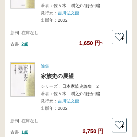
著者：
佐々木 潤之介/[ほか]編
発行元：
吉川弘文館
出版年：
2002
新刊
在庫なし
＋
1,650 円~
古書
2点
論集
家族史の展望
シリーズ：
日本家族史論集 2
著者：
佐々木 潤之介/[ほか]編
発行元：
吉川弘文館
出版年：
2002
新刊
在庫なし
＋
2,750 円
古書
1点