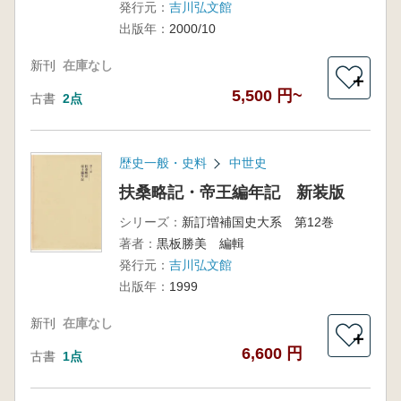
発行元：
吉川弘文館
出版年：
2000/10
新刊
在庫なし
＋
5,500 円~
古書
2点
歴史一般・史料
中世史
扶桑略記・帝王編年記 新装版
シリーズ：
新訂増補国史大系 第12巻
著者：
黒板勝美 編輯
発行元：
吉川弘文館
出版年：
1999
新刊
在庫なし
＋
6,600 円
古書
1点