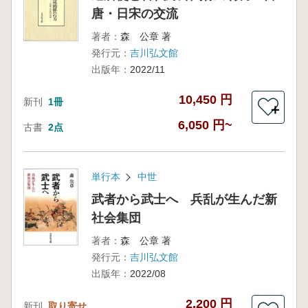
唐・日宋の交流
著者：
森 公章 著
発行元：
吉川弘文館
出版年：
2022/11
10,450 円
新刊
1冊
＋
6,050 円~
古書
2点
単行本
中世
武者から武士へ 兵乱が生んだ新
社会集団
著者：
森 公章 著
発行元：
吉川弘文館
出版年：
2022/08
2,200 円
新刊
取り寄せ