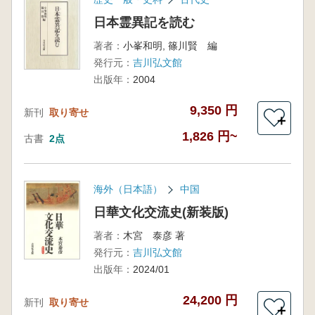
日本霊異記を読む
著者：
小峯和明, 篠川賢 編
発行元：
吉川弘文館
出版年：
2004
9,350 円
新刊
取り寄せ
＋
1,826 円~
古書
2点
海外（日本語）
中国
日華文化交流史(新装版)
著者：
木宮 泰彦 著
発行元：
吉川弘文館
出版年：
2024/01
24,200 円
新刊
取り寄せ
＋