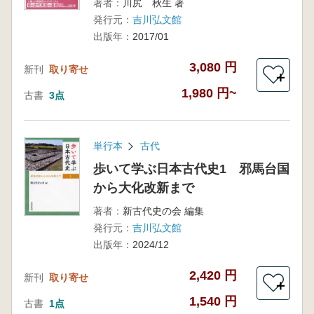
著者：
川尻 秋生 著
発行元：
吉川弘文館
出版年：
2017/01
3,080 円
新刊
取り寄せ
＋
1,980 円~
古書
3点
単行本
古代
歩いて学ぶ日本古代史1 邪馬台国
から大化改新まで
著者：
新古代史の会 編集
発行元：
吉川弘文館
出版年：
2024/12
2,420 円
新刊
取り寄せ
＋
1,540 円
古書
1点