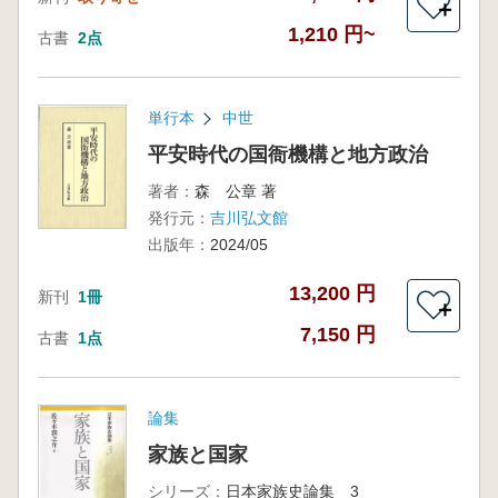
＋
1,210 円~
古書
2点
単行本
中世
平安時代の国衙機構と地方政治
著者：
森 公章 著
発行元：
吉川弘文館
出版年：
2024/05
13,200 円
新刊
1冊
＋
7,150 円
古書
1点
論集
家族と国家
シリーズ：
日本家族史論集 3