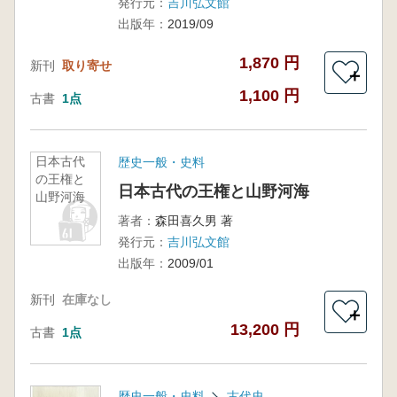
発行元：
吉川弘文館
出版年：
2019/09
1,870 円
新刊
取り寄せ
＋
1,100 円
古書
1点
日本古代
歴史一般・史料
の王権と
日本古代の王権と山野河海
山野河海
著者：
森田喜久男 著
発行元：
吉川弘文館
出版年：
2009/01
新刊
在庫なし
＋
13,200 円
古書
1点
歴史一般・史料
古代史