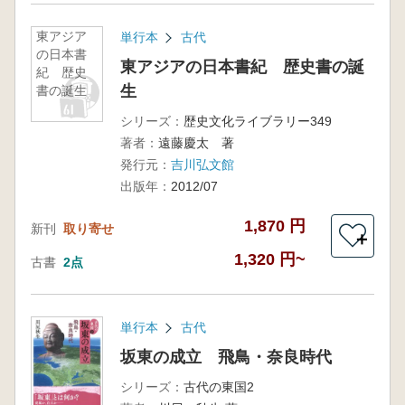
東アジア
単行本
古代
の日本書
東アジアの日本書紀 歴史書の誕
紀 歴史
生
書の誕生
シリーズ：
歴史文化ライブラリー349
著者：
遠藤慶太 著
発行元：
吉川弘文館
出版年：
2012/07
1,870 円
新刊
取り寄せ
＋
1,320 円~
古書
2点
単行本
古代
坂東の成立 飛鳥・奈良時代
シリーズ：
古代の東国2