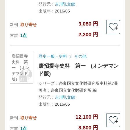
発行元：
吉川弘文館
出版年：
2016/05
3,080 円
新刊
取り寄せ
＋
2,200 円
古書
1点
唐招提寺
歴史一般・史料
その他
史料 第
唐招提寺史料 第一 (オンデマン
一 (オン
ド版)
デマンド
版)
シリーズ：
奈良国立文化財研究所史料第7冊
著者：
奈良国立文化財研究所 編
発行元：
吉川弘文館
出版年：
2015/05
12,100 円
新刊
取り寄せ
＋
8,800 円
古書
1点