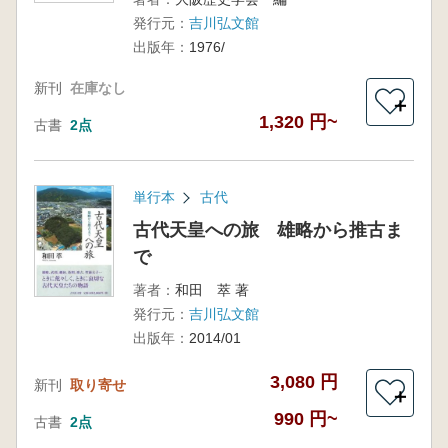
発行元：
吉川弘文館
出版年：
1976/
新刊
在庫なし
＋
1,320 円~
古書
2点
単行本
古代
古代天皇への旅 雄略から推古ま
で
著者：
和田 萃 著
発行元：
吉川弘文館
出版年：
2014/01
3,080 円
新刊
取り寄せ
＋
990 円~
古書
2点