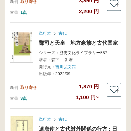
3,850 円
新刊
取り寄せ
＋
2,200 円
古書
1点
単行本
古代
郡司と天皇 地方豪族と古代国家
シリーズ：
歴史文化ライブラリー557
著者：
磐下 徹 著
発行元：
吉川弘文館
出版年：
2022/09
1,870 円
新刊
取り寄せ
＋
1,100 円~
古書
3点
単行本
古代
遣唐使と古代対外関係の行方 : 日