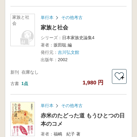
家族と社
単行本
その他考古
会
家族と社会
シリーズ：
日本家族史論集4
著者：
坂田聡 編
発行元：
吉川弘文館
出版年：
2002
新刊
在庫なし
＋
1,980 円
古書
1点
単行本
その他考古
赤米のたどった道 もうひとつの日
本のコメ
著者：
福嶋 紀子 著