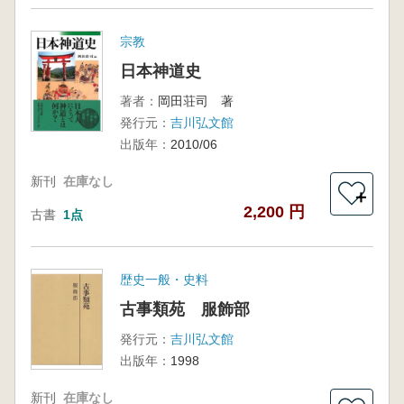
宗教
日本神道史
著者：
岡田荘司 著
発行元：
吉川弘文館
出版年：
2010/06
新刊
在庫なし
＋
2,200 円
古書
1点
歴史一般・史料
古事類苑 服飾部
発行元：
吉川弘文館
出版年：
1998
新刊
在庫なし