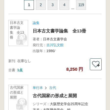
1
2
3
4
119
...
日本古文
論集
書学論
日本古文書学論集 全13冊
集 全13
冊
著者：
日本古文書学会
発行元：
吉川弘文館
出版年：
1986/
新刊
在庫なし
＋
8,250 円
古書
1点
古代国家
単行本
古代
の形成と
古代国家の形成と展開
展開
シリーズ：
大阪歴史学会25周年記念
著者：
大阪歴史学会 編