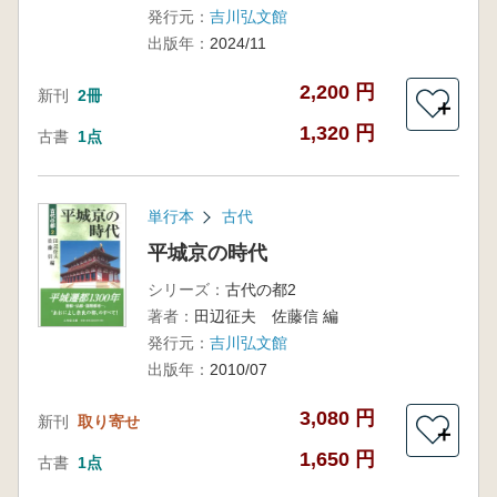
発行元：
吉川弘文館
出版年：
2024/11
2,200 円
新刊
2冊
＋
1,320 円
古書
1点
単行本
古代
平城京の時代
シリーズ：
古代の都2
著者：
田辺征夫 佐藤信 編
発行元：
吉川弘文館
出版年：
2010/07
3,080 円
新刊
取り寄せ
＋
1,650 円
古書
1点