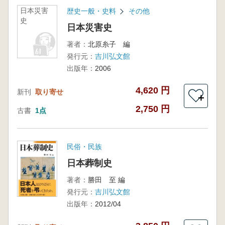
日本災害
歴史一般・史料
その他
史
日本災害史
著者：
北原糸子 編
発行元：
吉川弘文館
出版年：
2006
4,620 円
新刊
取り寄せ
＋
2,750 円
古書
1点
民俗・民族
日本葬制史
著者：
勝田 至 編
発行元：
吉川弘文館
出版年：
2012/04