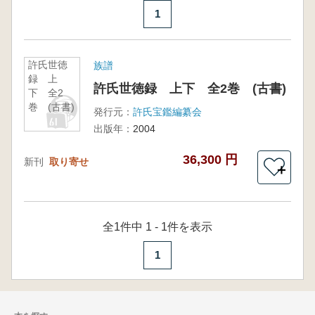
1
許氏世徳
族譜
録 上
許氏世徳録 上下 全2巻 (古書)
下 全2
巻 (古書)
発行元：
許氏宝鑑編纂会
出版年：
2004
36,300 円
新刊
取り寄せ
＋
全1件中 1 - 1件を表示
1