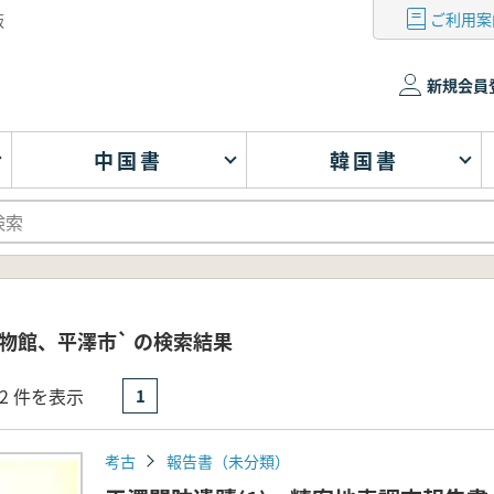
ご利用案
版
新規会員
中国書
韓国書
物館、平澤市` の検索結果
- 2 件を表示
1
考古
報告書（未分類）