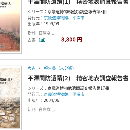
平澤関防遺蹟(1) 精密地表調査報告書
シリーズ：
京畿道博物館遺蹟調査報告第3冊
発行元：
京畿道博物館、平澤市
出版年：
1999/09
新刊
在庫なし
8,800 円
古書
1点
考古
報告書（未分類）
平澤関防遺蹟(2) 精密地表調査報告書
シリーズ：
京畿道博物館遺蹟調査報告第17冊
発行元：
京畿道博物館、平澤市
出版年：
2004/06
新刊
在庫なし