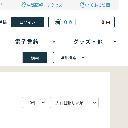
内
店舗情報・アクセス
よくある質問
0
0
登録
点
円
電子書籍
グッズ・他
詳細検索