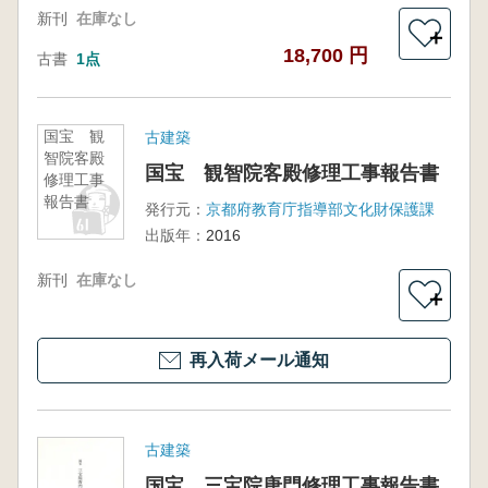
新刊
在庫なし
＋
18,700 円
古書
1点
国宝 観
古建築
智院客殿
国宝 観智院客殿修理工事報告書
修理工事
報告書
発行元：
京都府教育庁指導部文化財保護課
出版年：
2016
新刊
在庫なし
＋
再入荷メール通知
古建築
国宝 三宝院唐門修理工事報告書