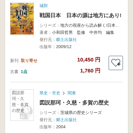
城郭
戦国日本 日本の源は地方にあり!
シリーズ：
地方の視座から読み解く/日本人の歴史シリーズ 1
著者：
小和田哲男 監修 中井均 編集
発行元：
郷土出版社
出版年：
2009/12
10,450 円
新刊
取り寄せ
＋
1,760 円
古書
1点
図説那
県史・市史
関東
珂・久
図説那珂・久慈・多賀の歴史
慈・多賀
の歴史
シリーズ：
茨城県の歴史シリーズ
発行元：
郷土出版社
出版年：
2004