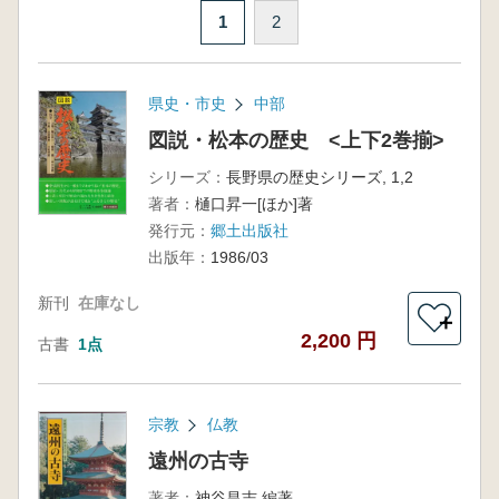
1
2
県史・市史
中部
図説・松本の歴史 <上下2巻揃>
シリーズ：
長野県の歴史シリーズ, 1,2
著者：
樋口昇一[ほか]著
発行元：
郷土出版社
出版年：
1986/03
新刊
在庫なし
＋
2,200 円
古書
1点
宗教
仏教
遠州の古寺
著者：
神谷昌志 編著