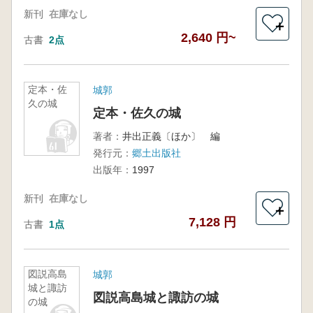
新刊
在庫なし
＋
2,640 円~
古書
2点
定本・佐
城郭
久の城
定本・佐久の城
著者：
井出正義〔ほか〕 編
発行元：
郷土出版社
出版年：
1997
新刊
在庫なし
＋
7,128 円
古書
1点
図説高島
城郭
城と諏訪
図説高島城と諏訪の城
の城