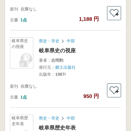
新刊
在庫なし
＋
1,188 円
古書
1点
岐阜県史
県史・市史
中部
の視座
岐阜県史の視座
著者：
吉岡勲
発行元：
郷土出版社
出版年：
1987/
新刊
在庫なし
＋
950 円
古書
1点
岐阜県歴
県史・市史
中部
史年表
岐阜県歴史年表