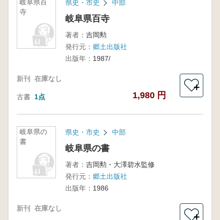
岐阜県百
県史・市史
中部
寺
岐阜県百寺
著者：
吉岡勲
発行元：
郷土出版社
出版年：
1987/
新刊
在庫なし
＋
1,980 円
古書
1点
岐阜県の
県史・市史
中部
書
岐阜県の書
著者：
吉岡勲・大澤碧水監修
発行元：
郷土出版社
出版年：
1986
新刊
在庫なし
＋