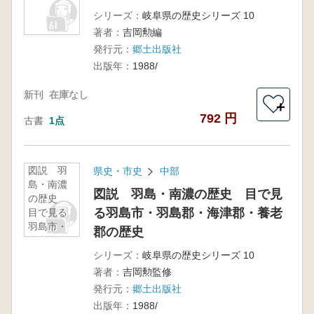
シリーズ：
岐阜県の歴史シリーズ 10
著者：
吉岡勲編
発行元：
郷土出版社
出版年：
1988/
新刊
在庫なし
＋
792 円
古書
1点
図説 羽
県史・市史
中部
島・南濃
図説 羽島・南濃の歴史 目で見
の歴史
る羽島市・羽島郡・海津郡・養老
目で見る
羽島市・
郡の歴史
羽島郡・
海津郡・
シリーズ：
岐阜県の歴史シリーズ 10
養老郡の
著者：
吉岡勲監修
歴史
発行元：
郷土出版社
出版年：
1988/