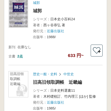
城郭
城郭
シリーズ：
日本史小百科24
著者：
西ヶ谷恭弘 著
発行元：
近藤出版社
出版年：
1988/
新刊
在庫なし
＋
633 円~
古書
2点
旧高旧領
歴史一般・史料
中世史
取調帳
旧高旧領取調帳 近畿編
近畿編
シリーズ：
日本史料選書11
著者：
木村礎校訂、竹内理三 [ほか] 監修
発行元：
近藤出版社
出版年：
1985/