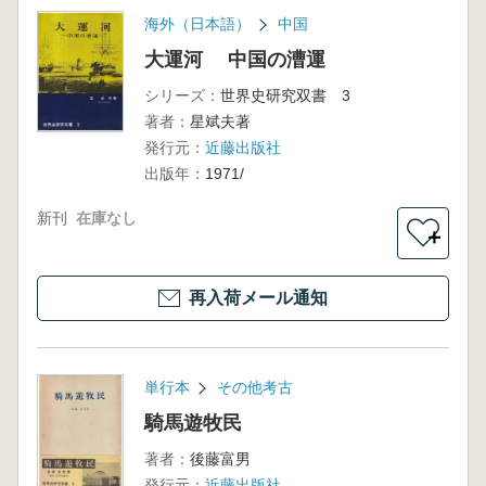
海外（日本語）
中国
大運河 中国の漕運
シリーズ：
世界史研究双書 3
著者：
星斌夫著
発行元：
近藤出版社
出版年：
1971/
新刊
在庫なし
＋
再入荷メール通知
単行本
その他考古
騎馬遊牧民
著者：
後藤富男
発行元：
近藤出版社