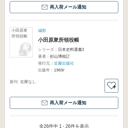
再入荷メール通知
小田原衆
城郭
所領役帳
小田原衆所領役帳
シリーズ：
日本史料選書2
著者：
杉山博校訂
発行元：
近藤出版社
出版年：
1969/
新刊
在庫なし
＋
再入荷メール通知
全26件中 1 - 26件を表示