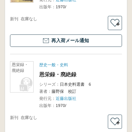
出版年：
1970/
新刊
在庫なし
＋
再入荷メール通知
恩栄録・
歴史一般・史料
廃絶録
恩栄録・廃絶録
シリーズ：
日本史料選書 6
著者：
藤野保 校訂
発行元：
近藤出版社
出版年：
1970/
新刊
在庫なし
＋