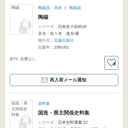
陶磁
陶磁器・美術
陶磁器
陶磁
シリーズ：
日本史小百科29
著者：
佐々木 達夫/著
発行元：
近藤出版社
出版年：
1991/01
新刊
在庫なし
＋
再入荷メール通知
国造・県
資料集
主関係史
国造・県主関係史料集
料集
シリーズ：
日本史料選書 22