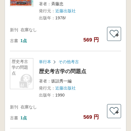
著者：
斉藤忠
発行元：
近藤出版社
出版年：
1978/
新刊
在庫なし
＋
569 円
古書
1点
歴史考古
単行本
その他考古
学の問題
歴史考古学の問題点
点
著者：
坂詰秀一編
発行元：
近藤出版社
出版年：
1990
新刊
在庫なし
＋
569 円
古書
1点