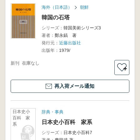
海外（日本語）
朝鮮
韓国の石塔
シリーズ：
韓国美術シリーズ3
著者：
鄭永鎬 著
発行元：
近藤出版社
出版年：
1979/
新刊
在庫なし
＋
再入荷メール通知
日本史小
辞典・事典
百科 家
日本史小百科 家系
系
シリーズ：
日本史小百科7