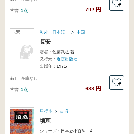
＋
792 円
古書
1点
長安
海外（日本語）
中国
長安
著者：
佐藤武敏 著
発行元：
近藤出版社
出版年：
1971/
新刊
在庫なし
＋
633 円
古書
1点
単行本
古墳
墳墓
シリーズ：
日本史小百科 4