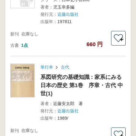
著者：
児玉幸多編
発行元：
近藤出版社
出版年：
197811
新刊
在庫なし
＋
660 円
古書
1点
単行本
古代
系図研究の基礎知識 : 家系にみる
日本の歴史 第1巻 序章・古代 中
世(1)
著者：
近藤安太郎 著
発行元：
近藤出版社
出版年：
1989/
新刊
在庫なし
＋