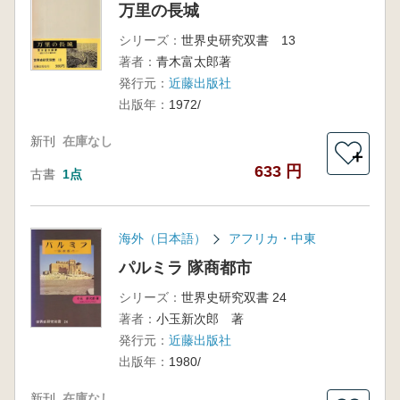
万里の長城
シリーズ：
世界史研究双書 13
著者：
青木富太郎著
発行元：
近藤出版社
出版年：
1972/
新刊
在庫なし
＋
633 円
古書
1点
海外（日本語）
アフリカ・中東
パルミラ 隊商都市
シリーズ：
世界史研究双書 24
著者：
小玉新次郎 著
発行元：
近藤出版社
出版年：
1980/
新刊
在庫なし