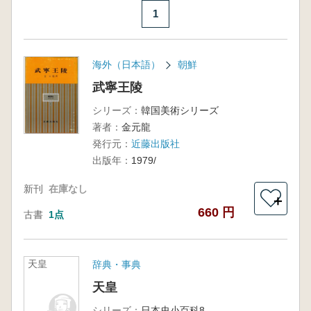
1
海外（日本語）
朝鮮
武寧王陵
シリーズ：
韓国美術シリーズ
著者：
金元龍
発行元：
近藤出版社
出版年：
1979/
新刊
在庫なし
＋
660 円
古書
1点
天皇
辞典・事典
天皇
シリーズ：
日本史小百科8