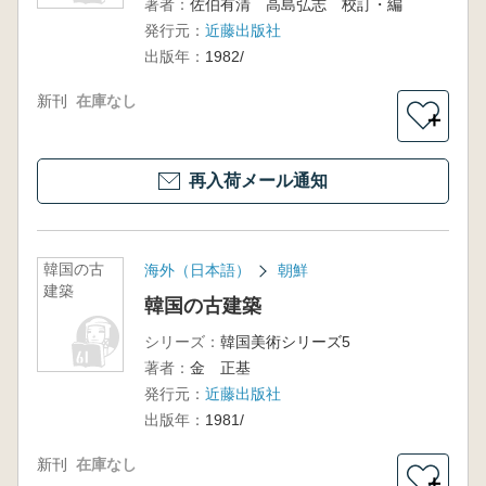
著者：
佐伯有清 高島弘志 校訂・編
発行元：
近藤出版社
出版年：
1982/
新刊
在庫なし
＋
再入荷メール通知
韓国の古
海外（日本語）
朝鮮
建築
韓国の古建築
シリーズ：
韓国美術シリーズ5
著者：
金 正基
発行元：
近藤出版社
出版年：
1981/
新刊
在庫なし
＋