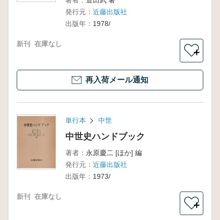
著者：
豊田武 著
発行元：
近藤出版社
出版年：
1978/
新刊
在庫なし
＋
再入荷メール通知
単行本
中世
中世史ハンドブック
著者：
永原慶二 [ほか] 編
発行元：
近藤出版社
出版年：
1973/
新刊
在庫なし
＋