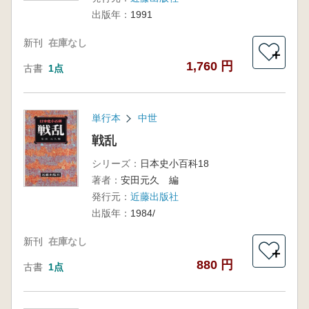
出版年：
1991
新刊
在庫なし
＋
1,760 円
古書
1点
単行本
中世
戦乱
シリーズ：
日本史小百科18
著者：
安田元久 編
発行元：
近藤出版社
出版年：
1984/
新刊
在庫なし
＋
880 円
古書
1点