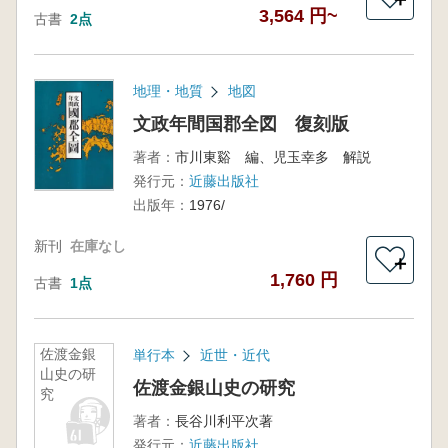
3,564 円~
古書
2点
地理・地質
地図
文政年間国郡全図 復刻版
著者：
市川東谿 編、児玉幸多 解説
発行元：
近藤出版社
出版年：
1976/
新刊
在庫なし
＋
1,760 円
古書
1点
佐渡金銀
単行本
近世・近代
山史の研
佐渡金銀山史の研究
究
著者：
長谷川利平次著
発行元：
近藤出版社