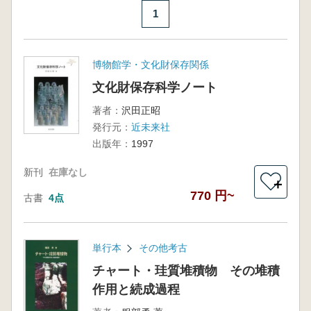
1
博物館学・文化財保存関係
文化財保存科学ノート
著者：
沢田正昭
発行元：
近未来社
出版年：
1997
新刊
在庫なし
＋
770 円~
古書
4点
単行本
その他考古
チャート・珪質堆積物 その堆積
作用と続成過程