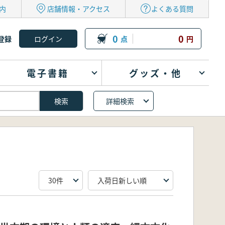
内
店舗情報・アクセス
よくある質問
0
0
登録
点
円
電子書籍
グッズ・他
詳細検索