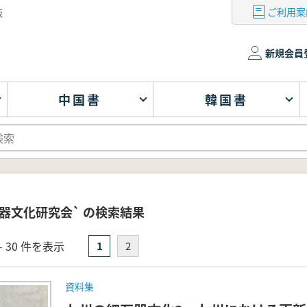
ご利用案
版
新規会員
中国書
韓国書
器文化研究会` の検索結果
- 30 件を表示
1
2
資料集