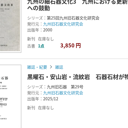
九州の細石器文化3 九州における更
への鼓動
シリーズ：
第25回九州旧石器文化研究会
発行元：
九州旧石器文化研究会
出版年：
2000
新刊
在庫なし
3,850 円
古書
1点
雑誌・紀要
雑誌
黒曜石・安山岩・流紋岩 石器石材が
シリーズ：
九州旧石器 第29号
発行元：
九州旧石器文化研究会
出版年：
2025/12
新刊
在庫なし