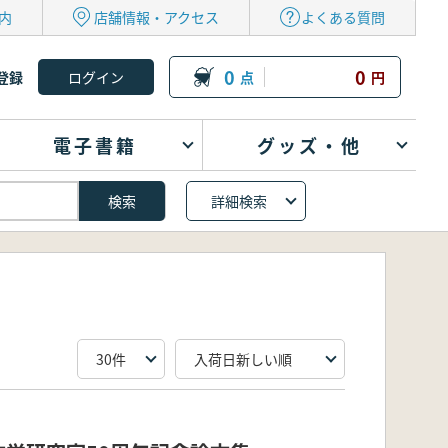
内
店舗情報・アクセス
よくある質問
0
0
登録
点
円
電子書籍
グッズ・他
詳細検索