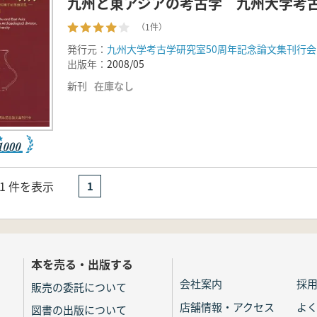
九州と東アジアの考古学 九州大学考古
（1件）
発行元：
九州大学考古学研究室50周年記念論文集刊行会
出版年：
2008/05
新刊
在庫なし
- 1 件を表示
1
本を売る・出版する
会社案内
採
販売の委託について
店舗情報・アクセス
よ
図書の出版について